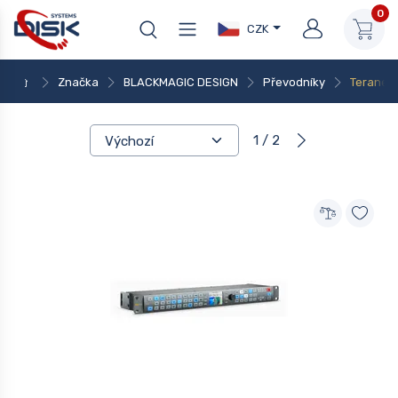
0
CZK
Značka
BLACKMAGIC DESIGN
Převodníky
Teranex
1 / 2