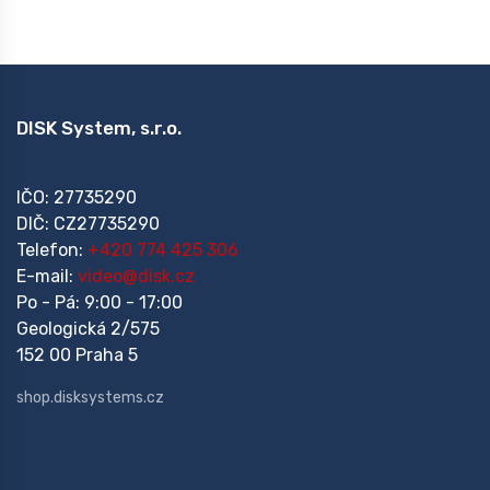
DISK System, s.r.o.
IČO: 27735290
DIČ: CZ27735290
Telefon:
+420 774 425 306
E-mail:
video@disk.cz
Po - Pá: 9:00 - 17:00
Geologická 2/575
152 00 Praha 5
shop.disksystems.cz