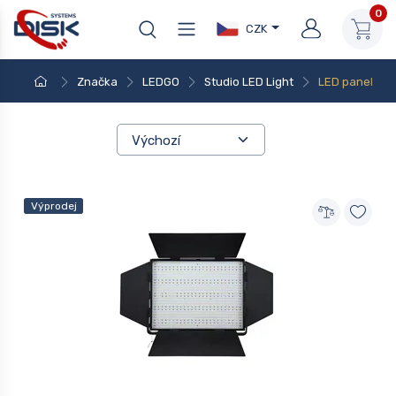
0
CZK
Značka
LEDGO
Studio LED Light
LED panel
Výprodej