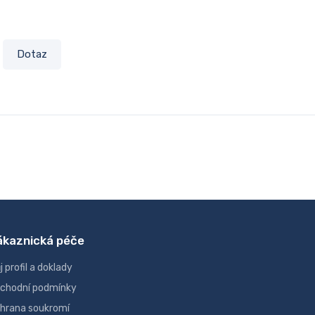
Dotaz
ákaznická péče
j profil a doklady
chodní podmínky
hrana soukromí