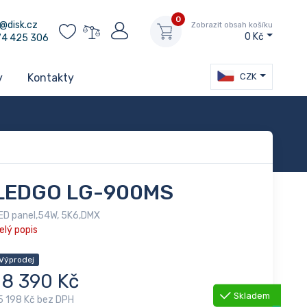
0
@disk.cz
Zobrazit obsah košíku
0 Kč
74 425 306
CZK
y
Kontakty
LEDGO LG-900MS
ED panel,54W, 5K6,DMX
elý popis
Výprodej
18 390 Kč
Skladem
5 198 Kč bez DPH