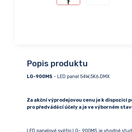
Popis produktu
LG-900MS
- LED panel 54W,5K6,DMX
Za akční výprodejovou cenu je k dispozici p
pro předváděcí účely a je ve výborném stavu
LED panelové světlo LG- 900MS je vhodné stud