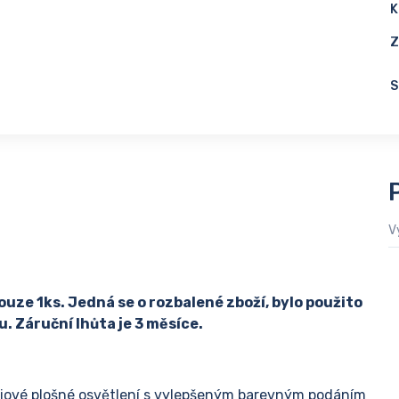
K
Z
S
V
ouze 1ks. Jedná se o rozbalené zboží, bylo použito
. Záruční lhůta je 3 měsíce.
iové plošné osvětlení s vylepšeným barevným podáním