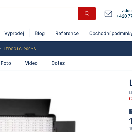
video
+420 7
Výprodej
Blog
Reference
Obchodní podmínk
LEDGO LG-900MS
Foto
Video
Dotaz
L
C
1