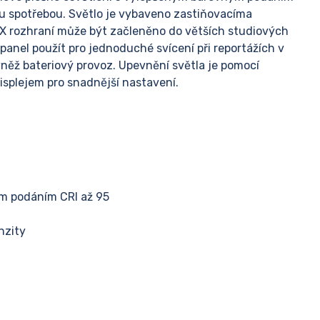
u spotřebou. Světlo je vybaveno zastiňovacíma
DMX rozhraní může být začleněno do větších studiových
panel použít pro jednoduché svícení při reportážích v
ěž bateriový provoz. Upevnění světla je pomocí
splejem pro snadnější nastavení.
m podáním CRI až 95
nzity