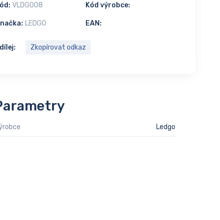
ód:
VLDG008
Kód výrobce:
načka:
LEDGO
EAN:
dílej:
Zkopírovat odkaz
Parametry
ýrobce
Ledgo