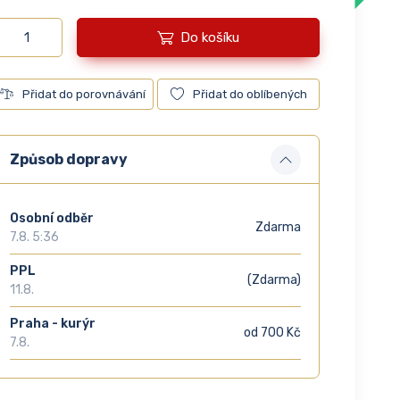
Do košíku
Přidat do porovnávání
Přidat do oblíbených
Způsob dopravy
Osobní odběr
Zdarma
7.8. 5:36
PPL
(Zdarma)
11.8.
Praha - kurýr
od 700 Kč
7.8.