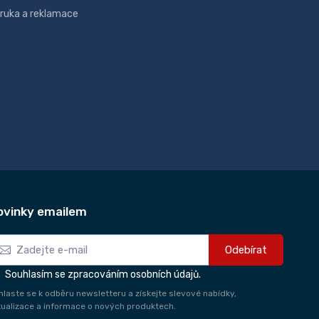
ruka a reklamace
ovinky emailem
Odebírat
Souhlasím se zpracováním osobních údajů.
ihlaste se k odběru newsletteru a získejte slevové nabídky,
tualizace a informace o nových produktech.