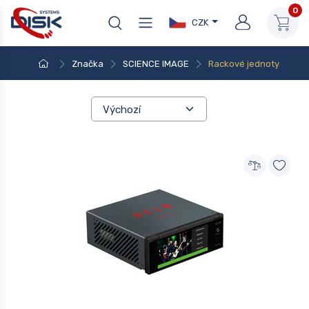
0
CZK
Značka
SCIENCE IMAGE
Rackové jednoty