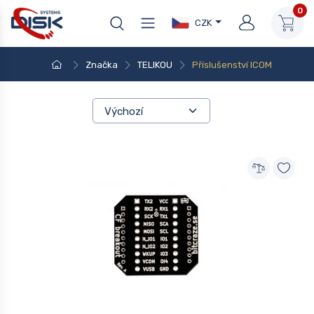
0
CZK
Značka
TELIKOU
Příslušenství ICOM