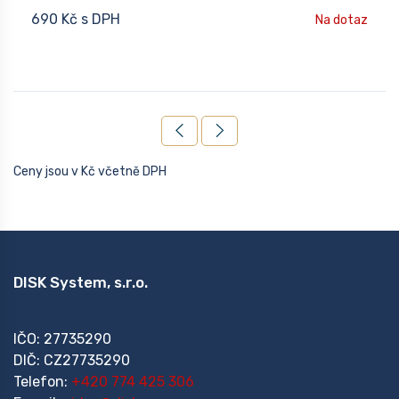
690 Kč s DPH
Na dotaz
Ceny jsou v Kč včetně DPH
DISK System, s.r.o.
IČO: 27735290
DIČ: CZ27735290
Telefon:
+420 774 425 306