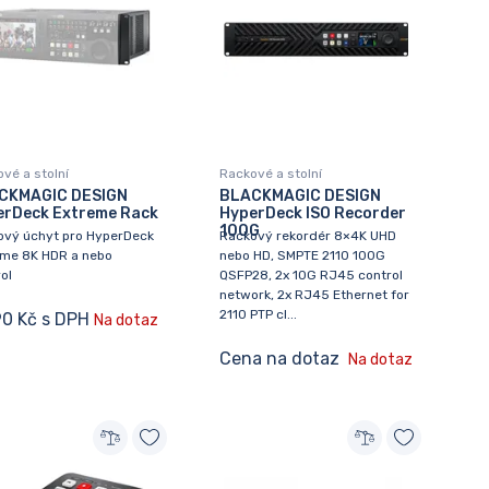
vé a stolní
Rackové a stolní
CKMAGIC DESIGN
BLACKMAGIC DESIGN
erDeck Extreme Rack
HyperDeck ISO Recorder
100G
ový úchyt pro HyperDeck
Rackový rekordér 8×4K UHD
eme 8K HDR a nebo
nebo HD, SMPTE 2110 100G
ol
QSFP28, 2x 10G RJ45 control
network, 2x RJ45 Ethernet for
2110 PTP cl...
90 Kč s DPH
Na dotaz
Cena na dotaz
Na dotaz