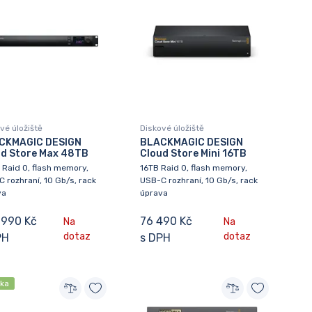
vé úložiště
Diskové úložiště
CKMAGIC DESIGN
BLACKMAGIC DESIGN
ud Store Max 48TB
Cloud Store Mini 16TB
Raid 0, flash memory,
16TB Raid 0, flash memory,
 rozhraní, 10 Gb/s, rack
USB-C rozhraní, 10 Gb/s, rack
va
úprava
 990 Kč
76 490 Kč
Na
Na
dotaz
dotaz
PH
s DPH
nka