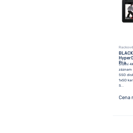
Rackové 
BLACK
HyperD
Pro
Stolní 4
záznam n
SSD disk
1xSD kar
S...
Cena 