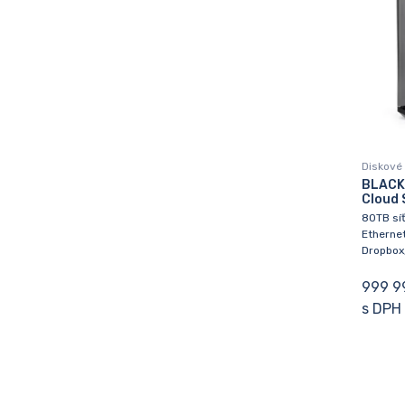
Diskové 
BLACK
Cloud 
80TB síť
Ethernet
Dropbox
999 9
s DPH