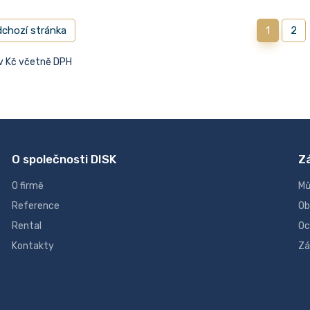
chozí stránka
1
2
 v Kč včetně DPH
O společnosti DISK
Z
O firmě
Mů
Reference
Ob
Rental
Oc
Kontakty
Zá