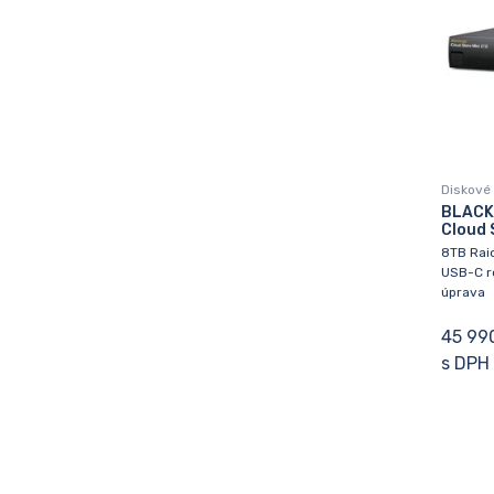
Diskové 
BLACK
Cloud 
8TB Raid
USB-C ro
úprava
45 99
s DPH