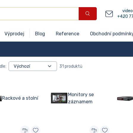
video
+420 7
Výprodej
Blog
Reference
Obchodní podmínk
dle:
31 produktů
Monitory se
Rackové a stolní
záznamem