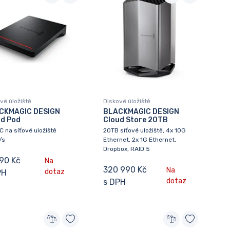
vé úložiště
Diskové úložiště
CKMAGIC DESIGN
BLACKMAGIC DESIGN
ud Pod
Cloud Store 20TB
 na síťové uložiště
20TB síťové uložiště, 4x 10G
/s
Ethernet, 2x 1G Ethernet,
Dropbox, RAID 5
390 Kč
Na
320 990 Kč
Na
dotaz
PH
dotaz
s DPH