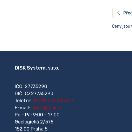
Před
Ceny jsou
DISK System, s.r.o.
IČO: 27735290
DIČ: CZ27735290
Telefon:
+420 774 425 306
E-mail:
video@disk.cz
Po - Pá: 9:00 - 17:00
Geologická 2/575
152 00 Praha 5