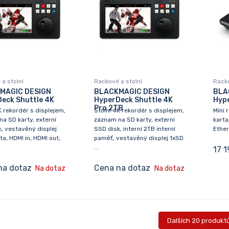
a stolní
Rackové a stolní
Racko
MAGIC DESIGN
BLACKMAGIC DESIGN
BLA
eck Shuttle 4K
HyperDeck Shuttle 4K
Hype
Pro 2TB
K rekordér s displejem,
Stolní 4K rekordér s displejem,
Mini 
a SD karty, externí
záznam na SD karty, externí
karta
, vestavěný displej
SSD disk, interní 2TB interní
Ethe
ta, HDMI in, HDMI out,
paměť, vestavěný displej 1xSD
...
17 
na dotaz
Cena na dotaz
Na dotaz
Na dotaz
Dalších 20 produkt