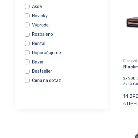
Akce
Novinky
Výprodej
Rozbaleno
Rental
Doporučujeme
Diskové 
Bazar
Blackm
Bestseller
2x SSD d
Cena na dotaz
2x 10 Gb
14 390
s DPH