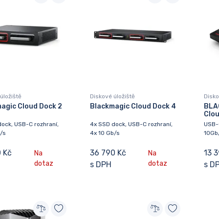
úložiště
Diskové úložiště
Disko
agic Cloud Dock 2
Blackmagic Cloud Dock 4
BLA
Clo
ock, USB-C rozhraní,
4x SSD dock, USB-C rozhraní,
USB-C
/s
4x 10 Gb/s
10Gb
 Kč
36 790 Kč
13 
Na
Na
dotaz
dotaz
s DPH
s D