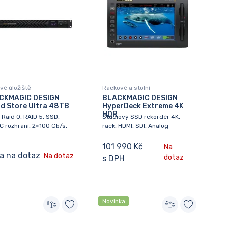
vé úložiště
Rackové a stolní
CKMAGIC DESIGN
BLACKMAGIC DESIGN
d Store Ultra 48TB
HyperDeck Extreme 4K
HDR
Raid 0, RAID 5, SSD,
Studiový SSD rekordér 4K,
 rozhraní, 2×100 Gb/s,
rack, HDMI, SDI, Analog
101 990 Kč
Na
a na dotaz
Na dotaz
dotaz
s DPH
Novinka