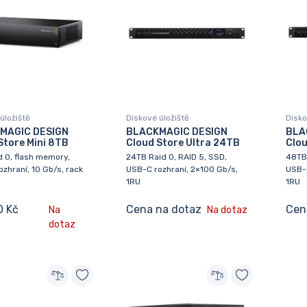
úložiště
Diskové úložiště
Disko
MAGIC DESIGN
BLACKMAGIC DESIGN
BLA
Store Mini 8TB
Cloud Store Ultra 24TB
Clou
 0, flash memory,
24TB Raid 0, RAID 5, SSD,
48TB 
zhraní, 10 Gb/s, rack
USB-C rozhraní, 2×100 Gb/s,
USB-C
1RU
1RU
0 Kč
Cena na dotaz
Cen
Na
Na dotaz
dotaz