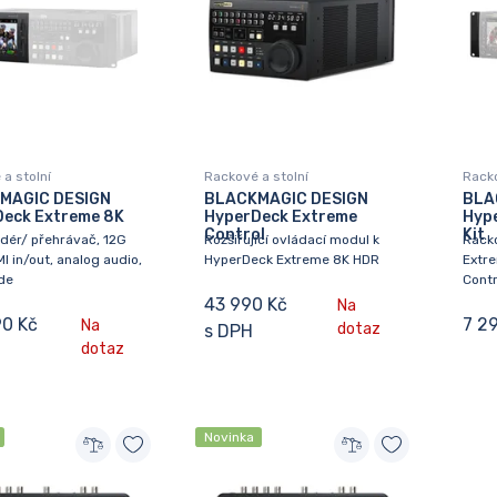
a stolní
Rackové a stolní
Racko
MAGIC DESIGN
BLACKMAGIC DESIGN
BLA
eck Extreme 8K
HyperDeck Extreme
Hyp
Control
Kit
dér/ přehrávač, 12G
Rozšiřující ovládací modul k
Rack
I in/out, analog audio,
HyperDeck Extreme 8K HDR
Extr
de
Contr
43 990 Kč
Na
90 Kč
7 2
Na
dotaz
s DPH
dotaz
Novinka