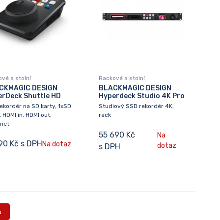
vé a stolní
Rackové a stolní
CKMAGIC DESIGN
BLACKMAGIC DESIGN
rDeck Shuttle HD
Hyperdeck Studio 4K Pro
rekordér na SD karty, 1xSD
Studiový SSD rekordér 4K,
, HDMI in, HDMI out,
rack
rnet
55 690 Kč
Na
190 Kč s DPH
Na dotaz
dotaz
s DPH
ů