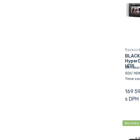
Rackové 
BLACK
HyperD
HDR
8K rekor
SDI/ HDM
Time co
169 5
s DPH
Novinka