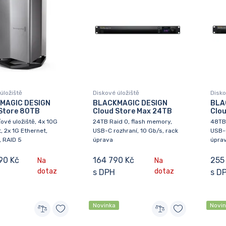
úložiště
Diskové úložiště
Disko
MAGIC DESIGN
BLACKMAGIC DESIGN
BLA
Store 80TB
Cloud Store Max 24TB
Clo
ové uložiště, 4x 10G
24TB Raid 0, flash memory,
48TB 
, 2x 1G Ethernet,
USB-C rozhraní, 10 Gb/s, rack
USB-C
, RAID 5
úprava
úpra
90 Kč
164 790 Kč
255
Na
Na
dotaz
dotaz
s DPH
s D
Novinka
Novi