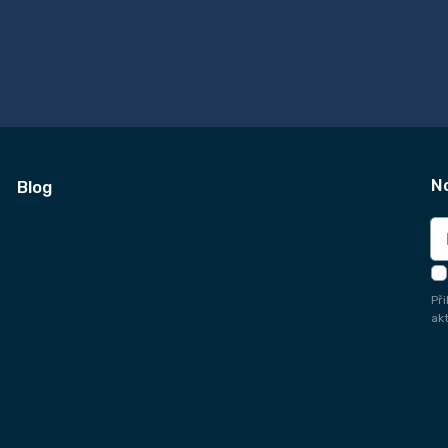
N
Blog
Př
ak