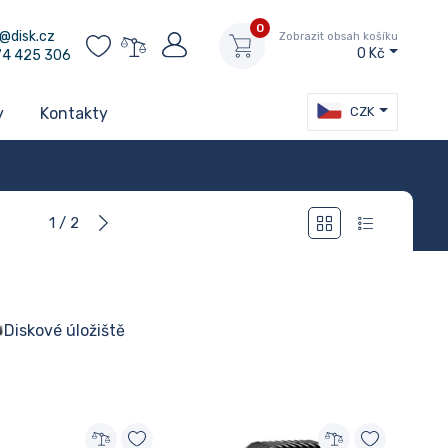
0
@disk.cz
Zobrazit obsah košíku
0 Kč
74 425 306
CZK
y
Kontakty
1 / 2
Diskové úložiště