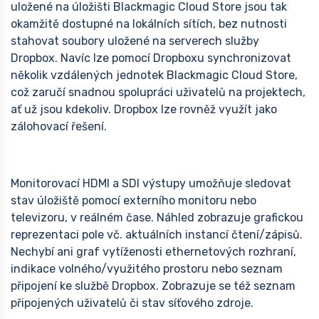
uložené na úložišti Blackmagic Cloud Store jsou tak
okamžitě dostupné na lokálních sítích, bez nutnosti
stahovat soubory uložené na serverech služby
Dropbox. Navíc lze pomocí Dropboxu synchronizovat
několik vzdálených jednotek Blackmagic Cloud Store,
což zaručí snadnou spolupráci uživatelů na projektech,
ať už jsou kdekoliv. Dropbox lze rovněž využít jako
zálohovací řešení.
Monitorovací HDMI a SDI výstupy umožňuje sledovat
stav úložiště pomocí externího monitoru nebo
televizoru, v reálném čase. Náhled zobrazuje grafickou
reprezentaci pole vč. aktuálních instancí čtení/zápisů.
Nechybí ani graf vytíženosti ethernetových rozhraní,
indikace volného/využitého prostoru nebo seznam
připojení ke službě Dropbox. Zobrazuje se též seznam
připojených uživatelů či stav síťového zdroje.