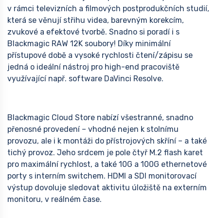
v rámci televizních a filmových postprodukčních studií,
která se věnují střihu videa, barevným korekcím,
zvukové a efektové tvorbě. Snadno si poradí i s
Blackmagic RAW 12K soubory! Díky minimální
přístupové době a vysoké rychlosti čtení/zápisu se
jedná o ideální nástroj pro high-end pracoviště
využívající např. software DaVinci Resolve.
Blackmagic Cloud Store nabízí všestranné, snadno
přenosné provedení – vhodné nejen k stolnímu
provozu, ale i k montáži do přístrojových skříní – a také
tichý provoz. Jeho srdcem je pole čtyř M.2 flash karet
pro maximální rychlost, a také 10G a 100G ethernetové
porty s interním switchem. HDMI a SDI monitorovací
výstup dovoluje sledovat aktivitu úložiště na externím
monitoru, v reálném čase.