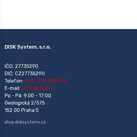
DISK System, s.r.o.
IČO: 27735290
DIČ: CZ27735290
Telefon:
+420 774 425 306
E-mail:
video@disk.cz
Po - Pá: 9:00 - 17:00
Geologická 2/575
152 00 Praha 5
shop.disksystems.cz