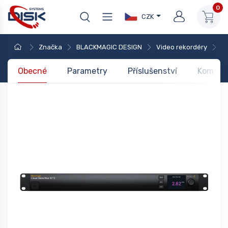
0
CZK
Značka
BLACKMAGIC DESIGN
Video rekordéry
Di
Obecné
Parametry
Příslušenství
Kompati