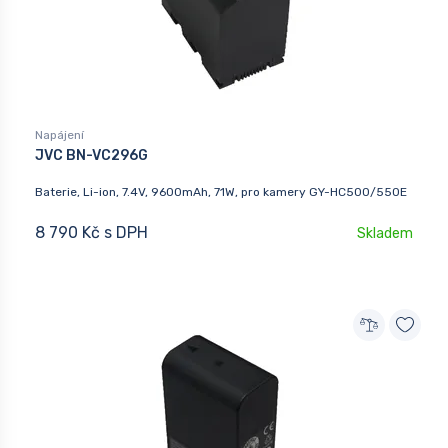
Napájení
JVC BN-VC296G
Baterie, Li-ion, 7.4V, 9600mAh, 71W, pro kamery GY-HC500/550E
8 790 Kč s DPH
Skladem