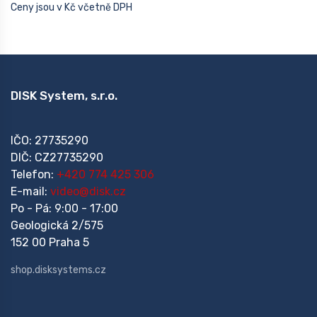
Ceny jsou v Kč včetně DPH
DISK System, s.r.o.
IČO: 27735290
DIČ: CZ27735290
Telefon:
+420 774 425 306
E-mail:
video@disk.cz
Po - Pá: 9:00 - 17:00
Geologická 2/575
152 00 Praha 5
shop.disksystems.cz