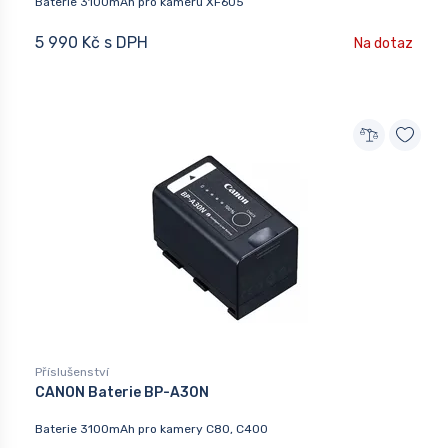
Baterie 3100mAh pro kameru XF605
5 990 Kč s DPH
Na dotaz
Příslušenství
CANON Baterie BP-A30N
Baterie 3100mAh pro kamery C80, C400