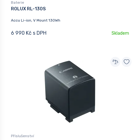
Baterie
ROLUX RL-130S
Accu Li-ion, V Mount 130Wh
6 990 Kč s DPH
Skladem
Příslušenství