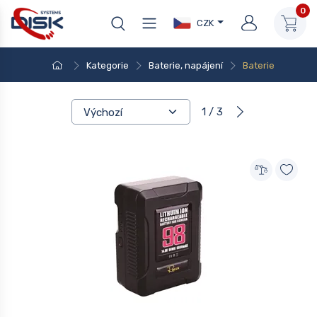
0
CZK
Kategorie
Baterie, napájení
Baterie
1 / 3