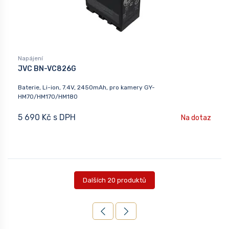
Napájení
JVC BN-VC826G
Baterie, Li-ion, 7.4V, 2450mAh, pro kamery GY-
HM70/HM170/HM180
5 690 Kč s DPH
Na dotaz
Dalších 20 produktů