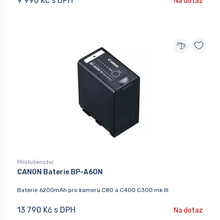
9 990 Kč s DPH
Na dotaz
Příslušenství
CANON Baterie BP-A60N
Baterie 6200mAh pro kameru C80 a C400 C300 mk III
13 790 Kč s DPH
Na dotaz