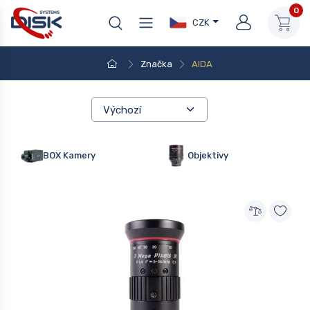
0
CZK
Značka
AIDA
BOX Kamery
Objektivy