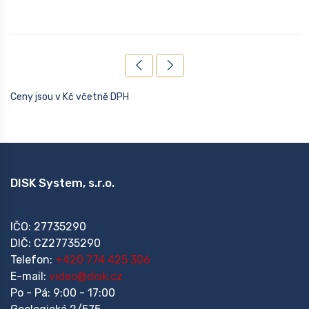
Ceny jsou v Kč včetně DPH
DISK System, s.r.o.
IČO: 27735290
DIČ: CZ27735290
Telefon:
+420 774 425 306
E-mail:
video@disk.cz
Po - Pá: 9:00 - 17:00