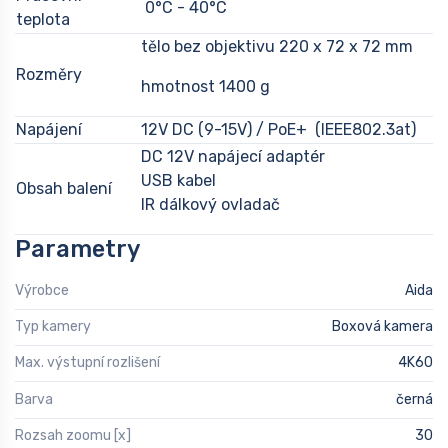
0°C - 40°C
teplota
tělo bez objektivu 220 x 72 x 72 mm
Rozměry
hmotnost 1400 g
Napájení
12V DC (9-15V) / PoE+ (IEEE802.3at)
DC 12V napájecí adaptér
USB kabel
Obsah balení
IR dálkový ovladač
Parametry
Výrobce
Aida
Typ kamery
Boxová kamera
Max. výstupní rozlišení
4K60
Barva
černá
Rozsah zoomu [x]
30