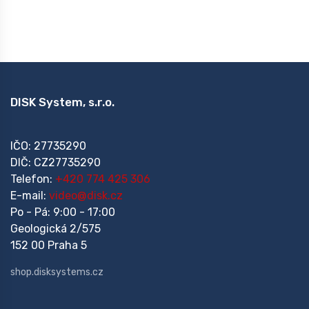
DISK System, s.r.o.
IČO: 27735290
DIČ: CZ27735290
Telefon:
+420 774 425 306
E-mail:
video@disk.cz
Po - Pá: 9:00 - 17:00
Geologická 2/575
152 00 Praha 5
shop.disksystems.cz