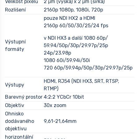
Velikost pixelů
2
μm
(výška)
x
2
μm
(šířka)
Rozlišení
2160p 1080p, 1080i, 720p
pouze NDI HX2 a HDMI
2160p 60/50/30/25/24 fps
v NDI HX3 a další 1080 60p/
Výstupní
59.94/50p/30p/29.97p/25p
formáty
24p/23.98p
1080 60i/59.94i/50i
720 60p/59.94p/50p/30p/29.97p/25p
HDMI, RJ54 (NDI HX3, SRT, RTSP,
Výstupy
RTMP)
Barevný prostor
4:2:2 YCbCr 10bit
Objektiv
30x zoom
Ohnisko
dodávaného
9,61-21,64mm
objektivu
horizontální