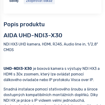
Sdílej:
Zkopírovat odkaz
Popis produktu
AIDA UHD-NDI3-X30
NDI HX3 UHD kamera, HDMI, RJ45, Audio line in, 1/2,8"
CMOS
UHD-NDI3-X30
je boxová kamera s výstupy NDI HX3 a
HDMI s 30x zoomem, který lze ovládat pomocí
dálkového ovladače nebo IP protokolu Visca over IP.
Snadná instalace pomocí stativového šroubu a široce
dostupných kompatibilních montážních doplňků. Díky
NDI HX je práce s IP videem velmi jednoduchá,