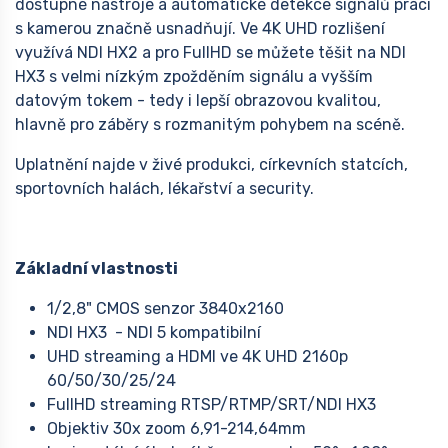
dostupné nástroje a automatické detekce signálů práci
s kamerou značně usnadňují. Ve 4K UHD rozlišení
využívá NDI HX2 a pro FullHD se můžete těšit na NDI
HX3 s velmi nízkým zpožděním signálu a vyšším
datovým tokem - tedy i lepší obrazovou kvalitou,
hlavně pro záběry s rozmanitým pohybem na scéně.
Uplatnění najde v živé produkci, církevních statcích,
sportovních halách, lékařství a security.
Základní vlastnosti
1/2,8" CMOS senzor 3840x2160
NDI HX3 - NDI 5 kompatibilní
UHD streaming a HDMI ve 4K UHD 2160p
60/50/30/25/24
FullHD streaming RTSP/RTMP/SRT/NDI HX3
Objektiv 30x zoom 6,91-214,64mm