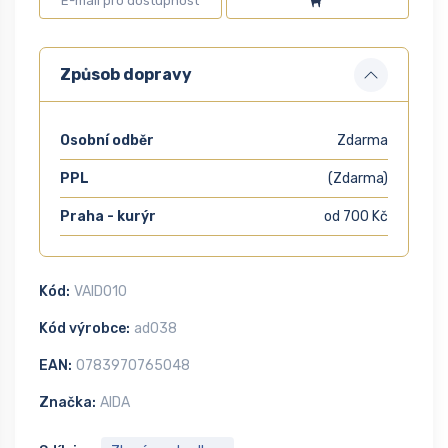
Způsob dopravy
Osobní odběr
Zdarma
PPL
(Zdarma)
Praha - kurýr
od 700 Kč
Kód:
VAID010
Kód výrobce:
ad038
EAN:
0783970765048
Značka:
AIDA