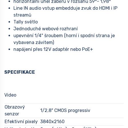
horizontální úhel záběru v rozsahu 59°- 1,98°
Line IN audio vstup embedduje zvuk do HDMI i IP
streamů
Tally světlo
Jednoduché webové rozhraní
upevnění 1/4" šroubem (horní i spodní strana je
vybavena závitem)
napájení přes 12V adaptér nebo PoE+
SPECIFIKACE
Video
Obrazový
1/2,8" CMOS progressiv
senzor
Efektivní pixely
3840x2160