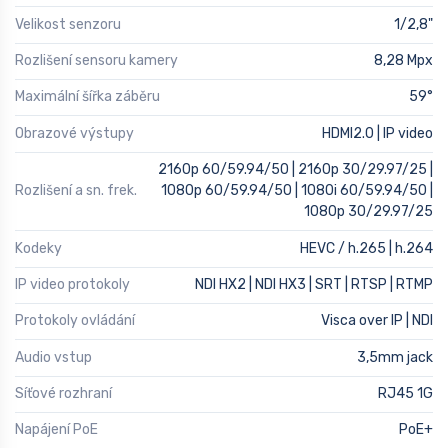
Velikost senzoru
1/2,8"
Rozlišení sensoru kamery
8,28 Mpx
Maximální šířka záběru
59°
Obrazové výstupy
HDMI2.0 | IP video
2160p 60/59.94/50 | 2160p 30/29.97/25 |
Rozlišení a sn. frek.
1080p 60/59.94/50 | 1080i 60/59.94/50 |
1080p 30/29.97/25
Kodeky
HEVC / h.265 | h.264
IP video protokoly
NDI HX2 | NDI HX3 | SRT | RTSP | RTMP
Protokoly ovládání
Visca over IP | NDI
Audio vstup
3,5mm jack
Síťové rozhraní
RJ45 1G
Napájení PoE
PoE+