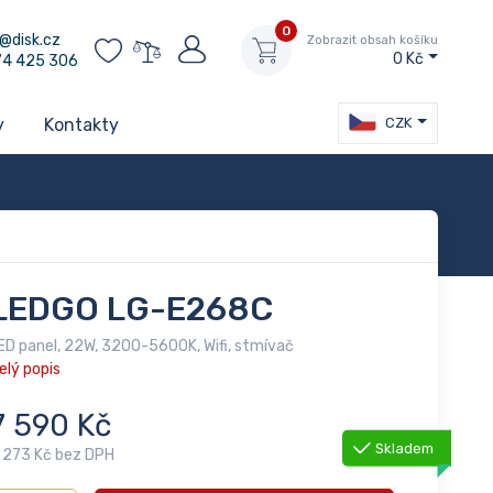
0
@disk.cz
Zobrazit obsah košíku
0 Kč
74 425 306
CZK
y
Kontakty
LEDGO LG-E268C
ED panel, 22W, 3200-5600K, Wifi, stmívač
elý popis
7 590 Kč
Skladem
 273 Kč bez DPH