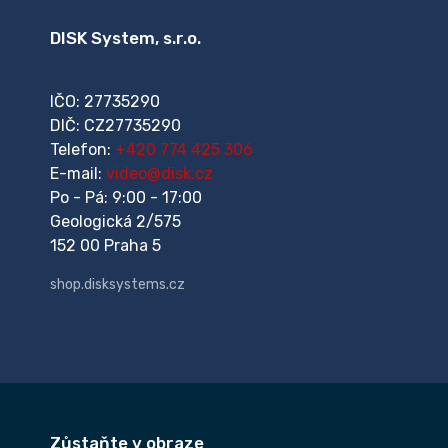
DISK System, s.r.o.
IČO: 27735290
DIČ: CZ27735290
Telefon:
+420 774 425 306
E-mail:
video@disk.cz
Po - Pá: 9:00 - 17:00
Geologická 2/575
152 00 Praha 5
shop.disksystems.cz
Zůstaňte v obraze