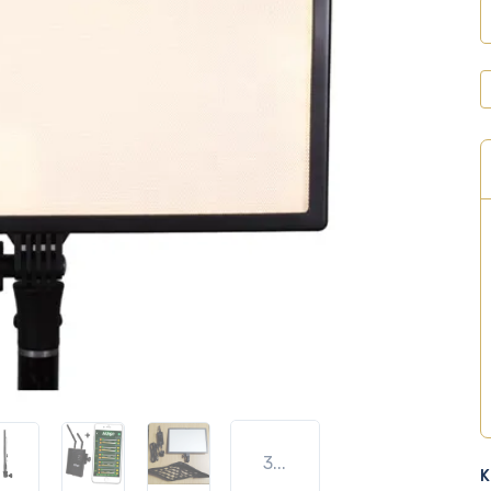
3...
K