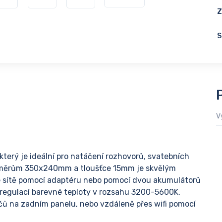
Z
S
V
který je ideální pro natáčení rozhovorů, svatebních
ozměrům 350x240mm a tloušťce 15mm je skvělým
 ze sítě pomocí adaptéru nebo pomocí dvou akumulátorů
 regulací barevné teploty v rozsahu 3200-5600K,
ů na zadním panelu, nebo vzdáleně přes wifi pomocí