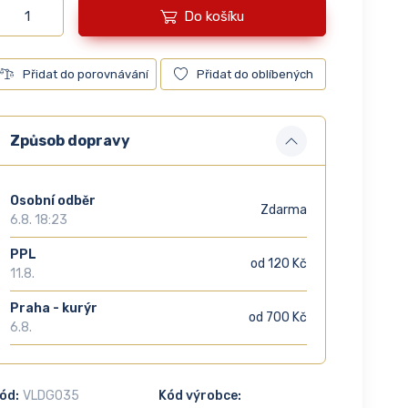
Do košíku
Přidat do porovnávání
Přidat do oblíbených
Způsob dopravy
Osobní odběr
Zdarma
6.8. 18:23
PPL
od 120 Kč
11.8.
Praha - kurýr
od 700 Kč
6.8.
ód:
VLDG035
Kód výrobce: