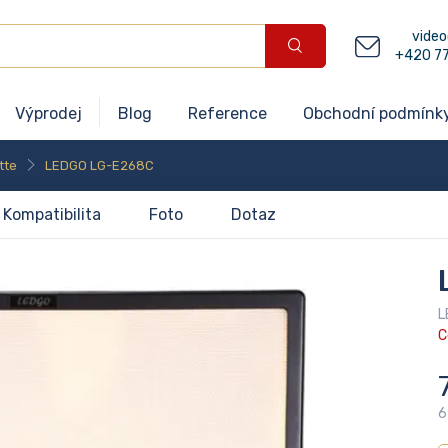
video
+420 7
Výprodej
Blog
Reference
Obchodní podmínk
tte
LEDGO LG-E268C
Kompatibilita
Foto
Dotaz
L
C
6