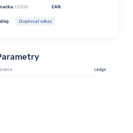
načka:
LEDGO
EAN:
dílej:
Zkopírovat odkaz
Parametry
ýrobce
Ledgo