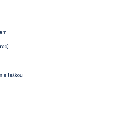
tlem
ree)
m a taškou