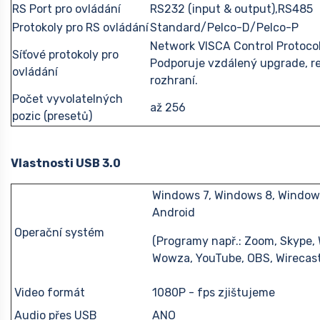
RS Port pro ovládání
RS232 (input & output),RS485
Protokoly pro RS ovládání
Standard/Pelco-D/Pelco-P
Network VISCA Control Protocol
Síťové protokoly pro
Podporuje vzdálený upgrade, re
ovládání
rozhraní.
Počet vyvolatelných
až 256
pozic (presetů)
Vlastnosti USB 3.0
Windows 7, Windows 8, Windows
Android
Operační systém
(Programy např.: Zoom, Skype,
Wowza, YouTube, OBS, Wirecast
Video formát
1080P - fps zjištujeme
Audio přes USB
ANO