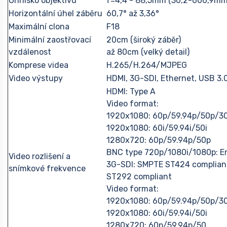
Ohnisko objektivu
f=4,4 - 88,5mm (30,2-606,9mm
Horizontální úhel záběru
60,7° až 3,36°
Maximální clona
F18
Minimální zaostřovací
20cm (široký záběr)
vzdálenost
až 80cm (velký detail)
Komprese videa
H.265/H.264/MJPEG
Video výstupy
HDMI, 3G-SDI, Ethernet, USB 3.
HDMI: Type A
Video format:
1920x1080: 60p/59.94p/50p/3
1920x1080: 60i/59.94i/50i
1280x720: 60p/59.94p/50p
BNC type 720p/1080i/1080p: 
Video rozlišení a
3G-SDI: SMPTE ST424 complian
snímkové frekvence
ST292 compliant
Video format:
1920x1080: 60p/59.94p/50p/3
1920x1080: 60i/59.94i/50i
1280x720: 60p/59.94p/50