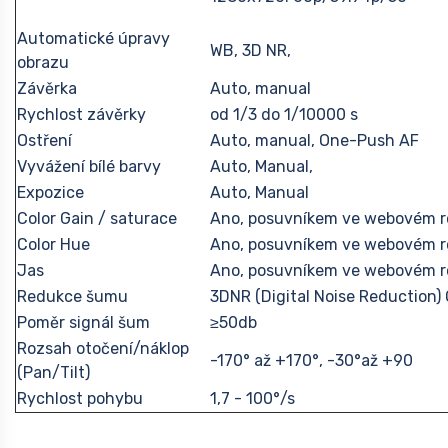
Automatické úpravy
WB, 3D NR,
obrazu
Závěrka
Auto, manual
Rychlost závěrky
od 1/3 do 1/10000 s
Ostření
Auto, manual, One-Push AF
Vyvážení bílé barvy
Auto, Manual,
Expozice
Auto, Manual
Color Gain / saturace
Ano, posuvníkem ve webovém r
Color Hue
Ano, posuvníkem ve webovém r
Jas
Ano, posuvníkem ve webovém r
Redukce šumu
3DNR (Digital Noise Reduction) 
Poměr signál šum
≥50db
Rozsah otočení/náklop
-170° až +170°, -30°až +90
(Pan/Tilt)
Rychlost pohybu
1,7 - 100°/s