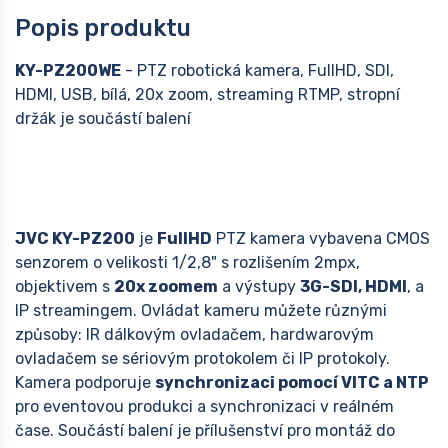
Popis produktu
KY-PZ200WE
- PTZ robotická kamera, FullHD, SDI,
HDMI, USB, bílá, 20x zoom, streaming RTMP, stropní
držák je součástí balení
JVC KY-PZ200
je
FullHD
PTZ kamera vybavena CMOS
senzorem o velikosti 1/2,8" s rozlišením 2mpx,
objektivem s
20x zoomem
a výstupy
3G-SDI, HDMI
, a
IP streamingem. Ovládat kameru můžete různými
způsoby: IR dálkovým ovladačem, hardwarovým
ovladačem se sériovým protokolem či IP protokoly.
Kamera podporuje
synchronizaci pomocí VITC a NTP
pro eventovou produkci a synchronizaci v reálném
čase. Součástí balení je přílušenství pro montáž do