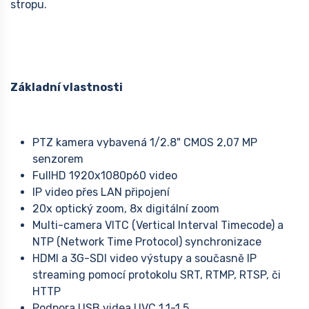
stropu.
Základní vlastnosti
PTZ kamera vybavená 1/2.8" CMOS 2,07 MP
senzorem
FullHD 1920x1080p60 video
IP video přes LAN připojení
20x optický zoom, 8x digitální zoom
Multi-camera VITC (Vertical Interval Timecode) a
NTP (Network Time Protocol) synchronizace
HDMI a 3G-SDI video výstupy a současně IP
streaming pomocí protokolu SRT, RTMP, RTSP, či
HTTP
Podpora USB videa UVC 1.1-1.5