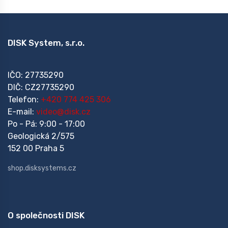
DISK System, s.r.o.
IČO: 27735290
DIČ: CZ27735290
Telefon:
+420 774 425 306
E-mail:
video@disk.cz
Po - Pá: 9:00 - 17:00
Geologická 2/575
152 00 Praha 5
shop.disksystems.cz
O společnosti DISK