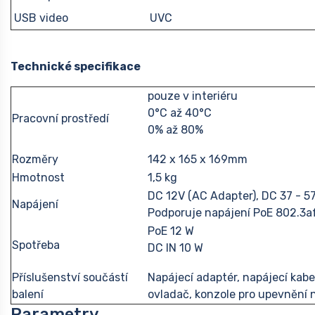
USB video
UVC
Technické specifikace
pouze v interiéru
0°C až 40°C
Pracovní prostředí
0% až 80%
Rozměry
142 x 165 x 169mm
Hmotnost
1,5 kg
DC 12V (AC Adapter), DC 37 - 5
Napájení
Podporuje napájení PoE 802.3a
PoE 12 W
Spotřeba
DC IN 10 W
Příslušenství součástí
Napájecí adaptér, napájecí kabe
balení
ovladač, konzole pro upevnění 
Parametry