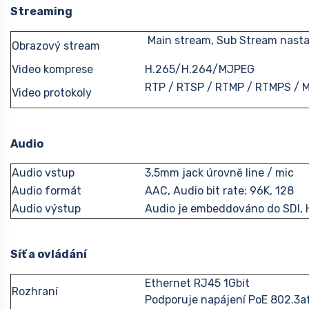
Streaming
Main stream, Sub Stream nast
Obrazový stream
Video komprese
H.265/H.264/MJPEG
RTP / RTSP / RTMP / RTMPS / 
Video protokoly
Audio
Audio vstup
3,5mm jack úrovně line / mic
Audio formát
AAC, Audio bit rate: 96K, 128
Audio výstup
Audio je embeddováno do SDI, H
Síť a ovládání
Ethernet RJ45 1Gbit
Rozhraní
Podporuje napájení PoE 802.3a