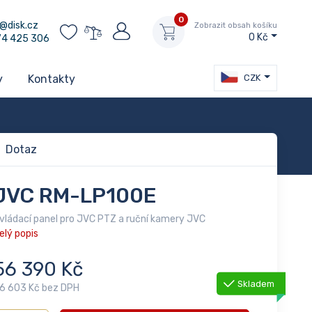
0
@disk.cz
Zobrazit obsah košíku
0 Kč
74 425 306
CZK
y
Kontakty
Dotaz
JVC RM-LP100E
vládací panel pro JVC PTZ a ruční kamery JVC
elý popis
56 390 Kč
Skladem
6 603 Kč bez DPH