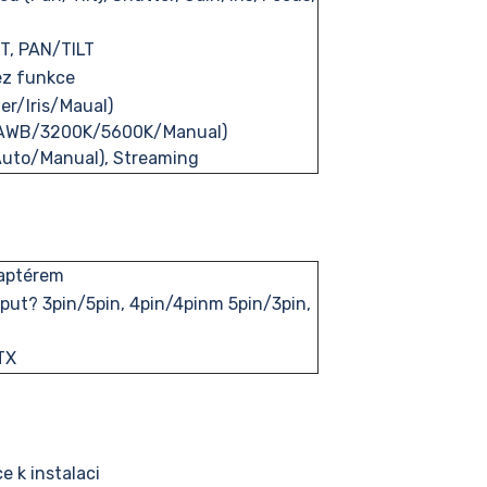
T, PAN/TILT
bez funkce
er/Iris/Maual)
/AWB/3200K/5600K/Manual)
Auto/Manual), Streaming
aptérem
put? 3pin/5pin, 4pin/4pinm 5pin/3pin,
TX
e k instalaci