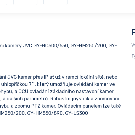
ruční kamery JVC GY-HC500/550, GY-HM250/200, GY-
V
T
í JVC kamer přes IP ať už v rámci lokální sítě, nebo
 uhlopříčkou 7´´, který umožňuje ovládání kamer ve
ohybu, a CCU ovládání základního nastavení kamer
 a dalších parametrů. Robustní joystick a zoomovací
pohybu a zoomu PTZ kamer. Ovládacím panelem lze také
-HM250/200, GY-HM850/890, GY-LS300