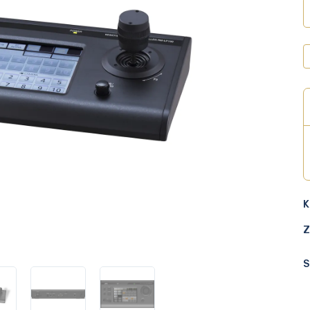
K
Z
S