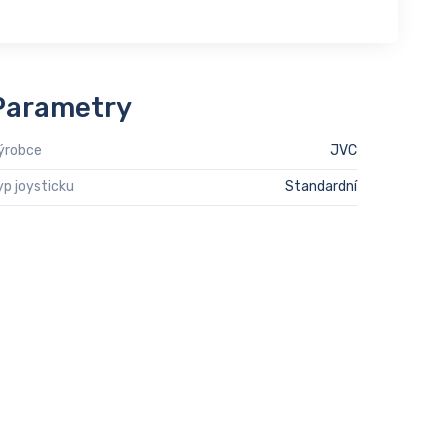
Parametry
ýrobce
JVC
yp joysticku
Standardní