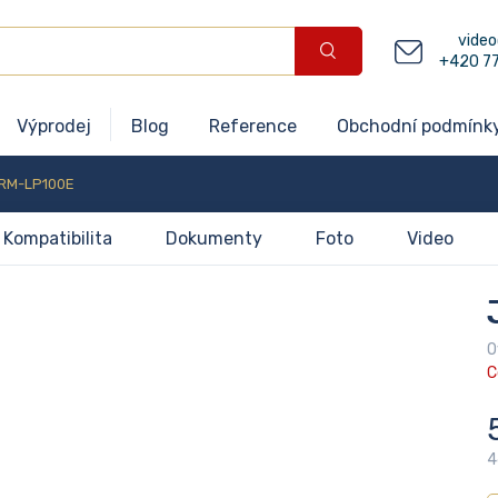
video
+420 7
Výprodej
Blog
Reference
Obchodní podmínk
RM-LP100E
Kompatibilita
Dokumenty
Foto
Video
O
C
4