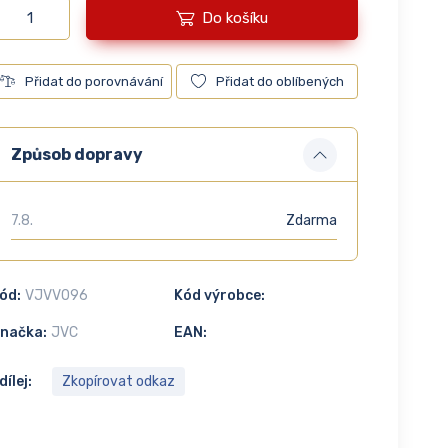
Do košíku
Přidat do porovnávání
Přidat do oblíbených
Způsob dopravy
7.8.
Zdarma
ód:
VJVV096
Kód výrobce:
načka:
JVC
EAN:
dílej:
Zkopírovat odkaz