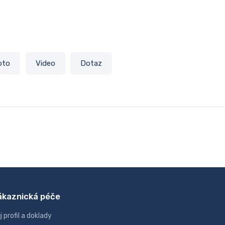
oto
Video
Dotaz
ákaznická péče
j profil a doklady