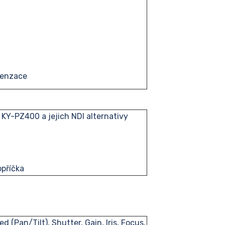
denzace
KY-PZ400 a jejich NDI alternativy
opříčka
d (Pan/Tilt), Shutter, Gain, Iris, Focus,