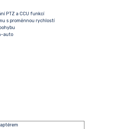
dání PTZ a CCU funkcí
mu s proměnnou rychlostí
 pohybu
sh-auto
daptérem