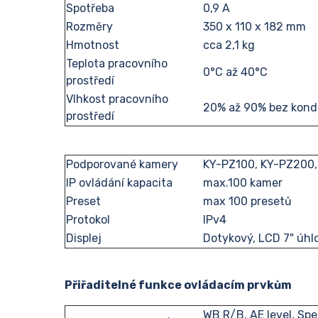
Spotřeba
0,9 A
Rozměry
350 x 110 x 182 mm
Hmotnost
cca 2,1 kg
Teplota pracovního
0°C až 40°C
prostředí
Vlhkost pracovního
20% až 90% bez kon
prostředí
Podporované kamery
KY-PZ100, KY-PZ200, 
IP ovládání kapacita
max.100 kamer
Preset
max 100 presetů
Protokol
IPv4
Displej
Dotykový, LCD 7" úhl
Přiřaditelné funkce ovládacím prvkům
WB R/B, AE level, Spee