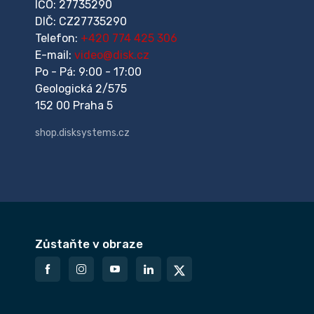
IČO: 27735290
DIČ: CZ27735290
Telefon:
+420 774 425 306
E-mail:
video@disk.cz
Po - Pá: 9:00 - 17:00
Geologická 2/575
152 00 Praha 5
shop.disksystems.cz
Zůstaňte v obraze