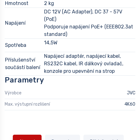
Hmotnost
2 kg
DC 12V (AC Adapter), DC 37 - 57V
(PoE)
Napájení
Podporuje napájení PoE+ (EEE802.3at
standard)
14,5W
Spotřeba
Napájecí adaptér, napájecí kabel,
Příslušenství
RS232C kabel, IR dálkový ovladač,
součástí balení
konzole pro upevnění na strop
Parametry
Výrobce
JVC
Max. výstupní rozlišení
4K60