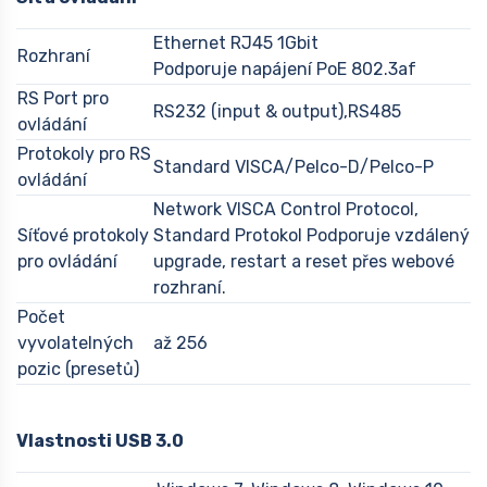
Ethernet RJ45 1Gbit
Rozhraní
Podporuje napájení PoE 802.3af
RS Port pro
RS232 (input & output),RS485
ovládání
Protokoly pro RS
Standard VISCA/Pelco-D/Pelco-P
ovládání
Network VISCA Control Protocol,
Síťové protokoly
Standard Protokol Podporuje vzdálený
pro ovládání
upgrade, restart a reset přes webové
rozhraní.
Počet
vyvolatelných
až 256
pozic (presetů)
Vlastnosti USB 3.0