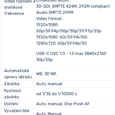
Embedded audio
Video rozlišení a
3G-SDI: SMPTE 424M, 292M compliant
snímkové
Audio SMPTE 299M
frekvence
Video format:
1920x1080:
60p/59.94p/50p/30p/29.97p/25p
1920x1080: 60i/59.94i/50i
1280x720: 60p/59.94p/50
USB-C UVC 1.0 - 1.5 max 3840x2160
30p/25p
Automatické
WB, 3D NR,
úpravy obrazu
Závěrka
Auto, manual
Rychlost
od 1/30 do 1/10000 s
závěrky
Ostření
Auto, manual, One-Push AF
Vyvážení bílé
Auto, Manual