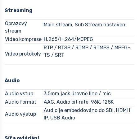
Streaming
Obrazový
Main stream, Sub Stream nastavení
stream
Video komprese
H.265/H.264/MJPEG
RTP / RTSP / RTMP / RTMPS / MPEG-
Video protokoly
TS / SRT
Audio
Audio vstup
3,5mm jack úrovně line / mic
Audio formát
AAC, Audio bit rate: 96K, 128K
Audio je embeddováno do SDI, HDMI i
Audio výstup
IP, USB Audio
Síť a ovládání