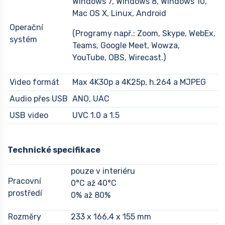
Windows 7, Windows 8, Windows 10,
Mac OS X, Linux, Android
Operační
(Programy např.: Zoom, Skype, WebEx,
systém
Teams, Google Meet, Wowza,
YouTube, OBS, Wirecast.)
Video formát
Max 4K30p a 4K25p, h.264 a MJPEG
Audio přes USB
ANO, UAC
USB video
UVC 1.0 a 1.5
Technické specifikace
pouze v interiéru
Pracovní
0°C až 40°C
prostředí
0% až 80%
Rozměry
233 x 166,4 x 155 mm