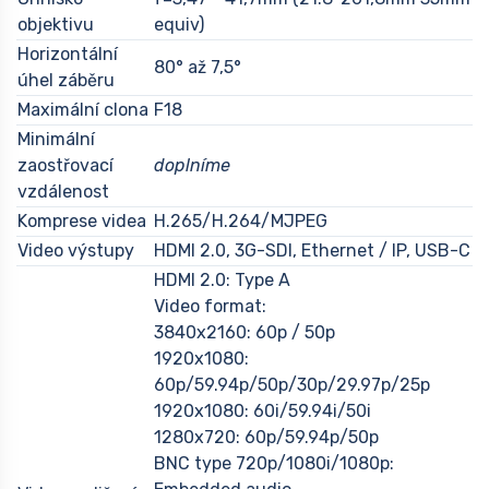
objektivu
equiv)
Horizontální
80° až 7,5°
úhel záběru
Maximální clona
F18
Minimální
zaostřovací
doplníme
vzdálenost
Komprese videa
H.265/H.264/MJPEG
Video výstupy
HDMI 2.0, 3G-SDI, Ethernet / IP, USB-C
HDMI 2.0: Type A
Video format:
3840x2160: 60p / 50p
1920x1080:
60p/59.94p/50p/30p/29.97p/25p
1920x1080: 60i/59.94i/50i
1280x720: 60p/59.94p/50p
BNC type 720p/1080i/1080p: