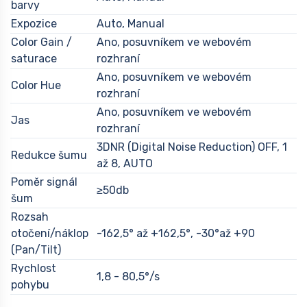
barvy
Expozice
Auto, Manual
Color Gain /
Ano, posuvníkem ve webovém
saturace
rozhraní
Ano, posuvníkem ve webovém
Color Hue
rozhraní
Ano, posuvníkem ve webovém
Jas
rozhraní
3DNR (Digital Noise Reduction) OFF, 1
Redukce šumu
až 8, AUTO
Poměr signál
≥50db
šum
Rozsah
otočení/náklop
-162,5° až +162,5°, -30°až +90
(Pan/Tilt)
Rychlost
1,8 - 80,5°/s
pohybu