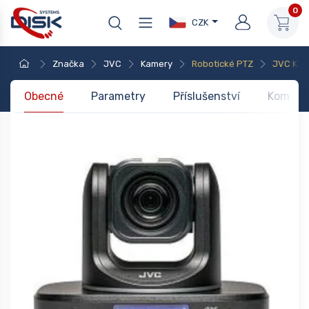
0
CZK
Značka
JVC
Kamery
Robotické PTZ
JVC KY-
Obecné
Parametry
Příslušenství
Kompati