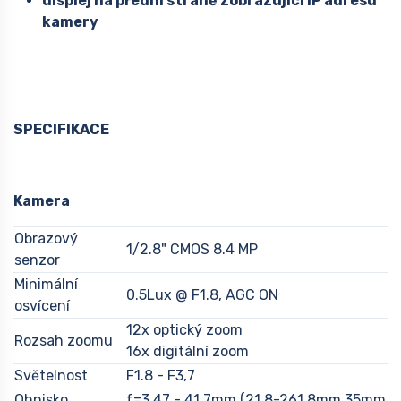
displej na přední straně zobrazující IP adresu
kamery
SPECIFIKACE
Kamera
Obrazový
1/2.8" CMOS 8.4 MP
senzor
Minimální
0.5Lux @ F1.8, AGC ON
osvícení
12x optický zoom
Rozsah zoomu
16x digitální zoom
Světelnost
F1.8 - F3,7
Ohnisko
f=3,47 - 41,7mm (21.8-261,8mm 35mm