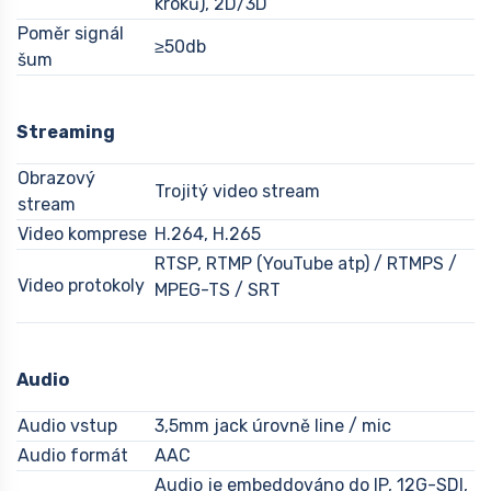
kroků), 2D/3D
Poměr signál
≥50db
šum
Streaming
Obrazový
Trojitý video stream
stream
Video komprese
H.264, H.265
RTSP, RTMP (YouTube atp) / RTMPS /
Video protokoly
MPEG-TS / SRT
Audio
Audio vstup
3,5mm jack úrovně line / mic
Audio formát
AAC
Audio je embeddováno do IP, 12G-SDI,