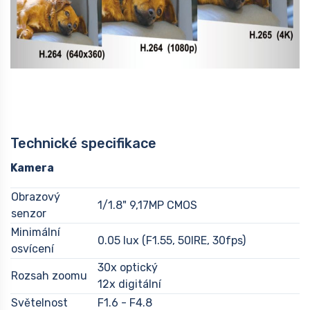
Technické specifikace
Kamera
Obrazový
1/1.8" 9,17MP CMOS
senzor
Minimální
0.05 lux (F1.55, 50IRE, 30fps)
osvícení
30x optický
Rozsah zoomu
12x digitální
Světelnost
F1.6 - F4.8