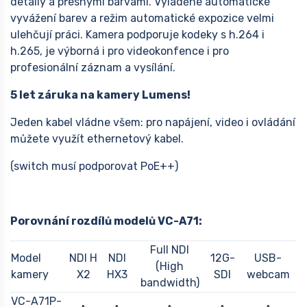
detaily a přesnými barvami. Vyladěné automatické
vyvážení barev a režim automatické expozice velmi
ulehčují práci. Kamera podporuje kodeky s h.264 i
h.265, je výborná i pro videokonfence i pro
profesionální záznam a vysílání.
5 let záruka na kamery Lumens!
Jeden kabel vládne všem: pro napájení, video i ovládání
můžete využít ethernetový kabel.
(switch musí podporovat PoE++)
Porovnání rozdílů modelů VC-A71:
Full NDI
Model
NDI H
NDI
12G-
USB-
​(High
kamery
X2
HX3
SDI
webcam
bandwidth)
VC-A71P-