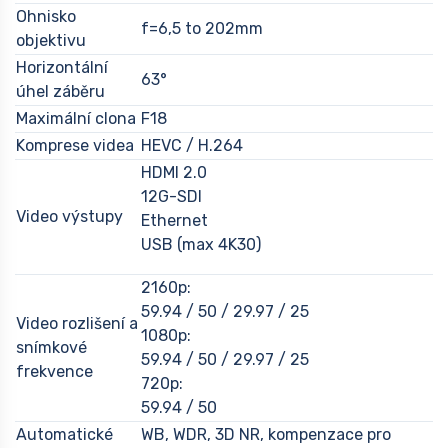
Ohnisko
f=6,5 to 202mm
objektivu
Horizontální
63°
úhel záběru
Maximální clona
F18
Komprese videa
HEVC / H.264
HDMI 2.0
12G-SDI
Video výstupy
Ethernet
USB (max 4K30)
2160p:
59.94 / 50 / 29.97 / 25
Video rozlišení a
1080p:
snímkové
59.94 / 50 / 29.97 / 25
frekvence
720p:
59.94 / 50
Automatické
WB, WDR, 3D NR, kompenzace pro