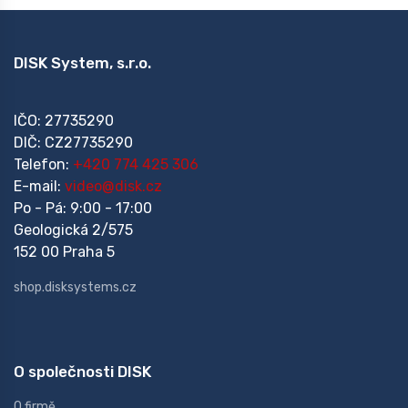
DISK System, s.r.o.
IČO: 27735290
DIČ: CZ27735290
Telefon:
+420 774 425 306
E-mail:
video@disk.cz
Po - Pá: 9:00 - 17:00
Geologická 2/575
152 00 Praha 5
shop.disksystems.cz
O společnosti DISK
O firmě