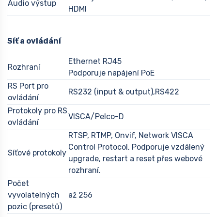
Audio výstup
HDMI
Síť a ovládání
Ethernet RJ45
Rozhraní
Podporuje napájení PoE
RS Port pro
RS232 (input & output),RS422
ovládání
Protokoly pro RS
VISCA/Pelco-D
ovládání
RTSP, RTMP, Onvif, Network VISCA
Control Protocol, Podporuje vzdálený
Síťové protokoly
upgrade, restart a reset přes webové
rozhraní.
Počet
vyvolatelných
až 256
pozic (presetů)