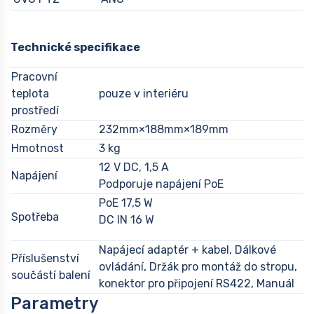
Technické specifikace
Pracovní
teplota
pouze v interiéru
prostředí
Rozměry
232mm×188mm×189mm
Hmotnost
3 kg
12 V DC, 1,5 A
Napájení
Podporuje napájení PoE
PoE 17,5 W
Spotřeba
DC IN 16 W
Napájecí adaptér + kabel, Dálkové
Příslušenství
ovládání, Držák pro montáž do stropu,
součástí balení
konektor pro připojení RS422, Manuál
Parametry