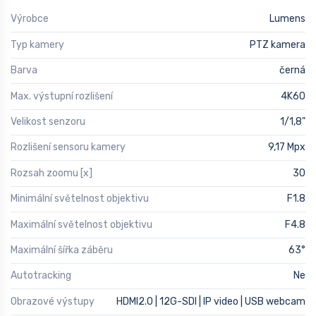
Výrobce
Lumens
Typ kamery
PTZ kamera
Barva
černá
Max. výstupní rozlišení
4K60
Velikost senzoru
1/1,8"
Rozlišení sensoru kamery
9,17 Mpx
Rozsah zoomu [x]
30
Minimální světelnost objektivu
F1.8
Maximální světelnost objektivu
F4.8
Maximální šířka záběru
63°
Autotracking
Ne
Obrazové výstupy
HDMI2.0 | 12G-SDI | IP video | USB webcam