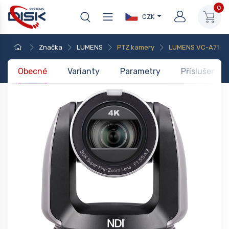
0
CZK
Značka
LUMENS
PTZ kamery
LUMENS VC-A71P B
Obecné
Varianty
Parametry
Příslušenstv