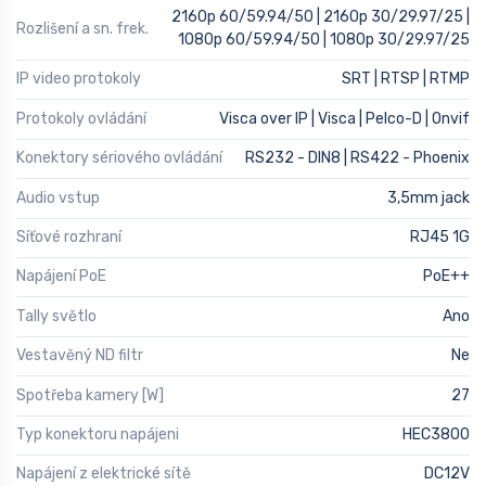
2160p 60/59.94/50 | 2160p 30/29.97/25 |
Rozlišení a sn. frek.
1080p 60/59.94/50 | 1080p 30/29.97/25
IP video protokoly
SRT | RTSP | RTMP
Protokoly ovládání
Visca over IP | Visca | Pelco-D | Onvif
Konektory sériového ovládání
RS232 - DIN8 | RS422 - Phoenix
Audio vstup
3,5mm jack
Síťové rozhraní
RJ45 1G
Napájení PoE
PoE++
Tally světlo
Ano
Vestavěný ND filtr
Ne
Spotřeba kamery [W]
27
Typ konektoru napájeni
HEC3800
Napájení z elektrické sítě
DC12V