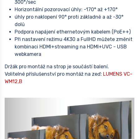
300°/sec
Horizontální pozorovací úhly: -170° až +170°
úhly pro naklopení 90° proti základně a až -30°
dolů
Podpora napájení ethernetovým kabelem (PoE++)
Při nastavení režimu 4K30 a FullHD můžete změnit
kombinaci HDMI+streaming na HDMI+UVC - USB
webkamera
Držák pro montáž na strop je součástí balení.
Volitelné příslušenství pro montáž na zeď:
LUMENS VC-
WM12,B