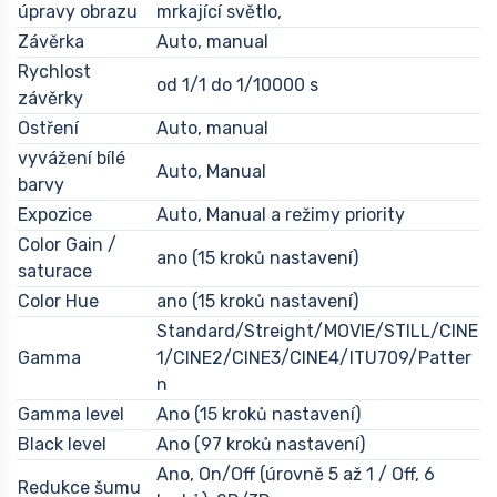
úpravy obrazu
mrkající světlo,
Závěrka
Auto, manual
Rychlost
od 1/1 do 1/10000 s
závěrky
Ostření
Auto, manual
vyvážení bílé
Auto, Manual
barvy
Expozice
Auto, Manual a režimy priority
Color Gain /
ano (15 kroků nastavení)
saturace
Color Hue
ano (15 kroků nastavení)
Standard/Streight/MOVIE/STILL/CINE
Gamma
1/CINE2/CINE3/CINE4/ITU709/Patter
n
Gamma level
Ano (15 kroků nastavení)
Black level
Ano (97 kroků nastavení)
Ano, On/Off (úrovně 5 až 1 / Off, 6
Redukce šumu