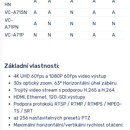
A
A
A
A
A
HN
VC-A71SN
A
A
N
A
A
VC-
A
N
N
N
N
A71PN
VC-A71P
N
N
N
A
A
Základní vlastnosti:
4K UHD 60fps a 1080P 60fps video výstup
30x optický zoom, 63° Horizontální úhel záběru
Trojitý video stream s podporou H.265 a H.264
HDMI, Ethernet, 12G-SDI výstupy
Podpora protokolů RTSP / RTMP / RTMPS / MPEG-
TS / SRT
až 256 nastavitelných presetů PTZ
Maximální horizontální/vertikální rychlost otáčení: