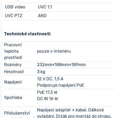
USB video
UVC 1,1
UVC PTZ
ANO
Technické vlastnosti
Pracovní
teplota
pouze v interiéru
prostředí
Rozměry
232mm×188mm×189mm
Hmotnost
3 kg
12 V DC, 1,5 A
Napájení
Podporuje napájení PoE
PoE 17,5 W
Spotřeba
DC IN 16 W
Napájecí adaptér + kabel, Dálkové
Příslušenství
ovládání, Držák pro montáž do stropu,