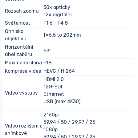
30x optický
Rozsah zoomu
12x digitální
Světelnost
F1.6 - F4.8
Ohnisko
f=6,5 to 202mm
objektivu
Horizontální
63°
úhel záběru
Maximální clona
F18
Komprese videa
HEVC / H.264
HDMI 2.0
12G-SDI
Video výstupy
Ethernet
USB (max 4K30)
2160p:
59.94 / 50 / 29.97 / 25
Video rozlišení a
1080p:
snímkové
59.94 / 50 / 29.97 / 25