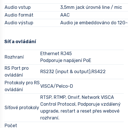
Audio vstup
3,5mm jack úrovně line / mic
Audio formát
AAC
Audio výstup
Audio je embeddováno do 12G-S
Síť a ovládání
Ethernet RJ45
Rozhraní
Podporuje napájení PoE
RS Port pro
RS232 (input & output),RS422
ovládání
Protokoly pro RS
VISCA/Pelco-D
ovládání
RTSP, RTMP, Onvif, Network VISCA
Control Protocol, Podporuje vzdálený
Síťové protokoly
upgrade, restart a reset přes webové
rozhraní.
Počet