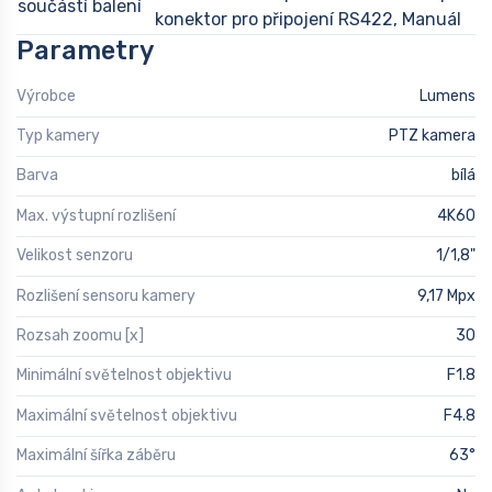
součástí balení
konektor pro připojení RS422, Manuál
Parametry
Výrobce
Lumens
Typ kamery
PTZ kamera
Barva
bílá
Max. výstupní rozlišení
4K60
Velikost senzoru
1/1,8"
Rozlišení sensoru kamery
9,17 Mpx
Rozsah zoomu [x]
30
Minimální světelnost objektivu
F1.8
Maximální světelnost objektivu
F4.8
Maximální šířka záběru
63°