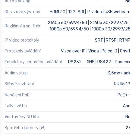
Autotracking
Ne
Obrazové výstupy
HDMI2.0 | 12G-SDI | IP video | USB webcam
2160p 60/59.94/50 | 2160p 30/29.97/25 |
Rozlišení a sn. frek.
1080p 60/59.94/50 | 1080p 30/29.97/25
IP video protokoly
SRT | RTSP | RTMP
Protokoly ovládání
Visca over IP | Visca | Pelco-D | Onvif
Konektory sériového ovládání
RS232 - DIN8 | RS422 - Phoenix
Audio vstup
3,5mm jack
Síťové rozhraní
RJ45 1G
Napájení PoE
PoE++
Tally světlo
Ano
Vestavěný ND filtr
Ne
Spotřeba kamery [W]
27