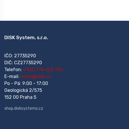
DISK System, s.r.o.
IČO: 27735290
DIČ: CZ27735290
Telefon:
+420 774 425 306
E-mail:
video@disk.cz
Po - Pá: 9:00 - 17:00
Geologická 2/575
152 00 Praha 5
shop.disksystems.cz