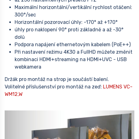
Maximální horizontální/vertikální rychlost otáčení:
300°/sec
Horizontální pozorovací úhly: -170° až +170°
úhly pro naklopení 90° proti základně a až -30°
dolů
Podpora napájení ethernetovým kabelem (PoE++)
Při nastavení režimu 4K30 a FullHD můžete změnit
kombinaci HDMI+streaming na HDMI+UVC - USB
webkamera
Držák pro montáž na strop je součástí balení.
Volitelné příslušenství pro montáž na zeď:
LUMENS VC-
WM12,W