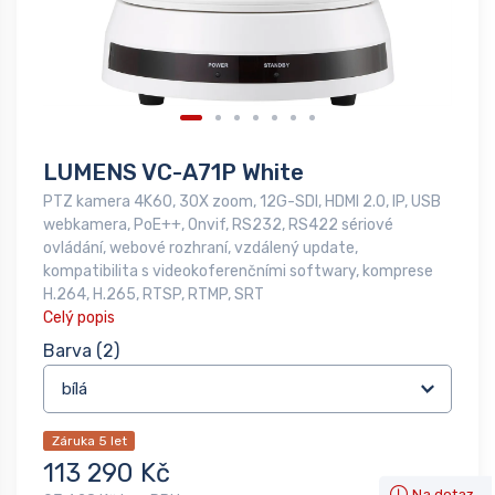
LUMENS VC-A71P White
PTZ kamera 4K60, 30X zoom, 12G-SDI, HDMI 2.0, IP, USB
webkamera, PoE++, Onvif, RS232, RS422 sériové
ovládání, webové rozhraní, vzdálený update,
kompatibilita s videokoferenčními softwary, komprese
H.264, H.265, RTSP, RTMP, SRT
Celý popis
Barva
(2)
Záruka 5 let
113 290 Kč
Na dotaz