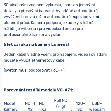
30násobným zoomem vykreslují obraz s jemnými
detaily a přesnými barvami. Vyladěné automatické
vyvážení barev a režim automatické expozice velmi
ulehčují práci. Kamera podporuje kodeky s h.264 i
h.265, je výborná i pro videokonfence i pro
profesionální záznam a vysílání.
5 let záruka na kamery Lumens!
Jeden kabel vládne všem: pro napájení, video i ovládání
můžete využít ethernetový kabel.
(switch musí podporovat PoE++)
Porovnání rozdílů modelů VC-A71:
Full NDI
Model
NDI H
NDI
12G-
USB-
​(High
kamery
X2
HX3
SDI
webcam