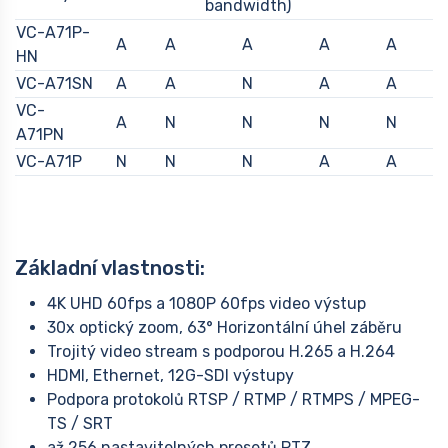
bandwidth)
VC-A71P-
A
A
A
A
A
HN
VC-A71SN
A
A
N
A
A
VC-
A
N
N
N
N
A71PN
VC-A71P
N
N
N
A
A
Základní vlastnosti:
4K UHD 60fps a 1080P 60fps video výstup
30x optický zoom, 63° Horizontální úhel záběru
Trojitý video stream s podporou H.265 a H.264
HDMI, Ethernet, 12G-SDI výstupy
Podpora protokolů RTSP / RTMP / RTMPS / MPEG-
TS / SRT
až 256 nastavitelných presetů PTZ