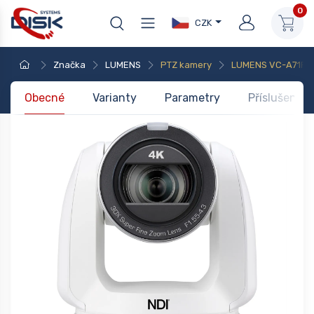
0
CZK
Značka
LUMENS
PTZ kamery
LUMENS VC-A71P W
Obecné
Varianty
Parametry
Příslušenstv