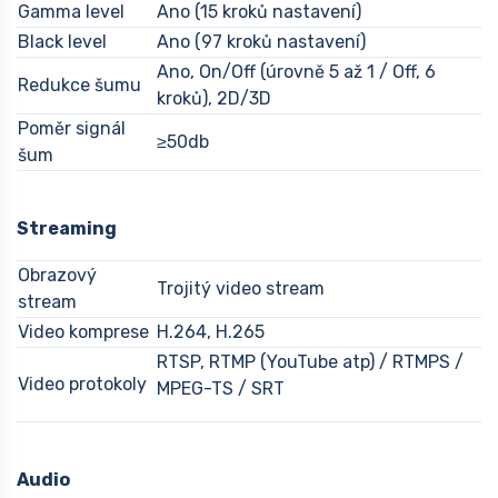
Gamma level
Ano (15 kroků nastavení)
Black level
Ano (97 kroků nastavení)
Ano, On/Off (úrovně 5 až 1 / Off, 6
Redukce šumu
kroků), 2D/3D
Poměr signál
≥50db
šum
Streaming
Obrazový
Trojitý video stream
stream
Video komprese
H.264, H.265
RTSP, RTMP (YouTube atp) / RTMPS /
Video protokoly
MPEG-TS / SRT
Audio