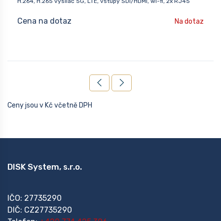
H.264, H.265 vysílač 5G, LTE, vstupy SDI/HDMI, wi-fi, 2x RJ45
Cena na dotaz
Na dotaz
Ceny jsou v Kč včetně DPH
DISK System, s.r.o.
IČO: 27735290
DIČ: CZ27735290