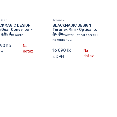
Gear
Teranex
CKMAGIC DESIGN
BLACKMAGIC DESIGN
nGear Converter -
Teranex Mini - Optical to
to Aud...
Audio...
 OGSDI to Audio
Mini konvertor Optical fiber SDI
na Audio 12G
090 Kč
Na
16 090 Kč
Na
dotaz
PH
dotaz
s DPH