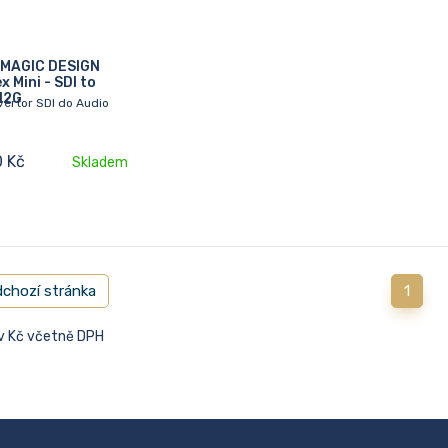
MAGIC DESIGN
 Mini - SDI to
12G
vertor SDI do Audio
0 Kč
Skladem
chozí stránka
1
 v Kč včetně DPH