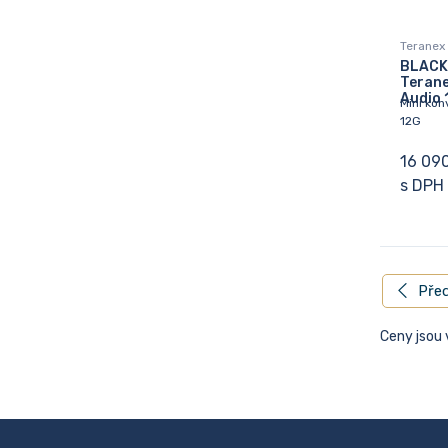
Teranex
BLACK
Teranex
Audio 
Mini kon
12G
16 09
s DPH
Před
Ceny jsou