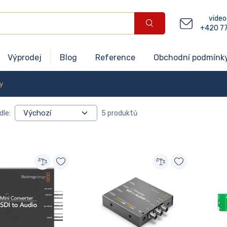
video
+420 7
Výprodej
Blog
Reference
Obchodní podmínk
y
dle:
5 produktů