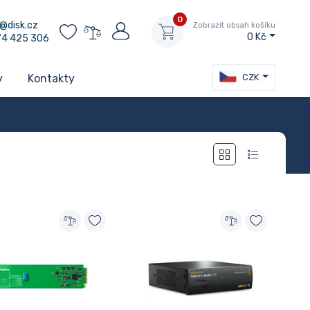
0
@disk.cz
Zobrazit obsah košíku
0 Kč
74 425 306
CZK
y
Kontakty