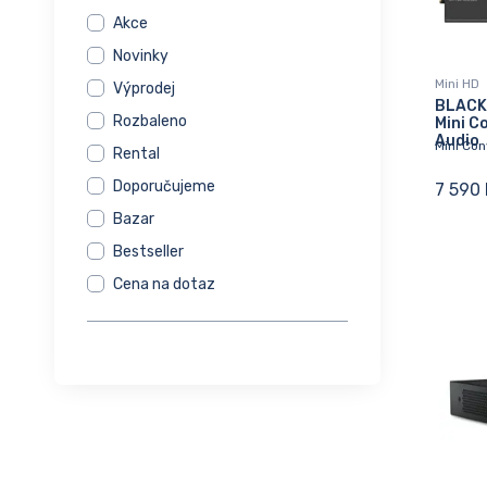
Akce
Novinky
Mini HD
Výprodej
BLACK
Rozbaleno
Mini C
Audio
Mini Con
Rental
Doporučujeme
7 590 
Bazar
Bestseller
Cena na dotaz