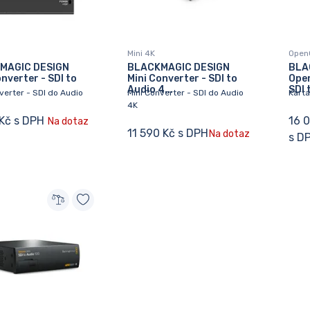
Mini 4K
Open
MAGIC DESIGN
BLACKMAGIC DESIGN
BLA
onverter - SDI to
Mini Converter - SDI to
Ope
Audio 4...
SDI 
verter - SDI do Audio
Mini Converter - SDI do Audio
Karta
4K
Kč s DPH
16 
Na dotaz
11 590 Kč s DPH
Na dotaz
s D