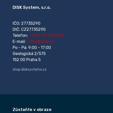
DISK System, s.r.o.
IČO: 27735290
DIČ: CZ27735290
Telefon:
+420 774 425 306
E-mail:
video@disk.cz
Po - Pá: 9:00 - 17:00
Geologická 2/575
152 00 Praha 5
shop.disksystems.cz
Zůstaňte v obraze