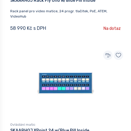
SKAARHOJ Rack Fly Uno w/Blue Pill Inside
Rack panel pro video matice, 24 progr. tlačítek, PoE, ATEM,
VideoHub
58 990 Kč s DPH
Na dotaz
Ovládání matic
SKAARHOJ XPoint 24 w/Blue Pill Inside