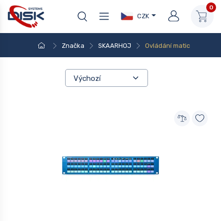
0
CZK
Značka
SKAARHOJ
Ovládání matic