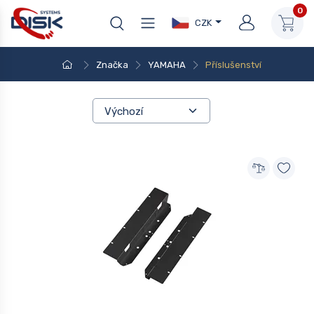
0
CZK
Značka
YAMAHA
Příslušenství