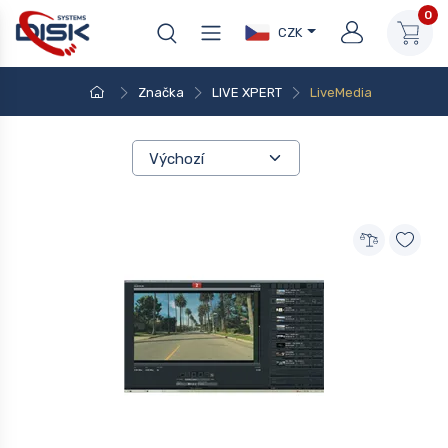
0
CZK
Značka
LIVE XPERT
LiveMedia