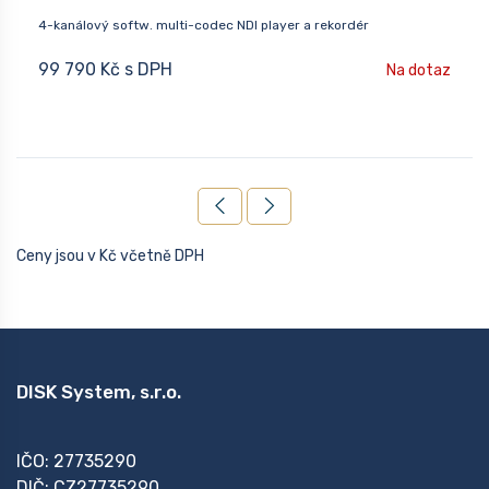
4-kanálový softw. multi-codec NDI player a rekordér
99 790 Kč s DPH
Na dotaz
Ceny jsou v Kč včetně DPH
DISK System, s.r.o.
IČO: 27735290
DIČ: CZ27735290