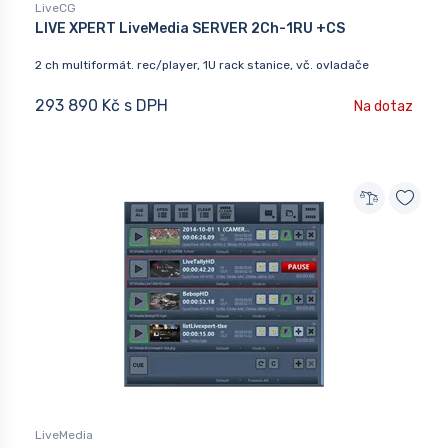
LiveCG
LIVE XPERT LiveMedia SERVER 2Ch-1RU +CS
2 ch multiformát. rec/player, 1U rack stanice, vč. ovladače
293 890 Kč s DPH
Na dotaz
LiveMedia