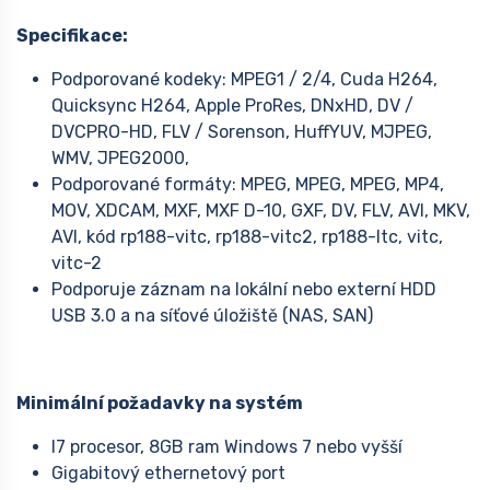
Specifikace:
Podporované kodeky: MPEG1 / 2/4, Cuda H264,
Quicksync H264, Apple ProRes, DNxHD, DV /
DVCPRO-HD, FLV / Sorenson, HuffYUV, MJPEG,
WMV, JPEG2000,
Podporované formáty: MPEG, MPEG, MPEG, MP4,
MOV, XDCAM, MXF, MXF D-10, GXF, DV, FLV, AVI, MKV,
AVI, kód rp188-vitc, rp188-vitc2, rp188-ltc, vitc,
vitc-2
Podporuje záznam na lokální nebo externí HDD
USB 3.0 a na síťové úložiště (NAS, SAN)
Minimální požadavky na systém
I7 procesor, 8GB ram Windows 7 nebo vyšší
Gigabitový ethernetový port