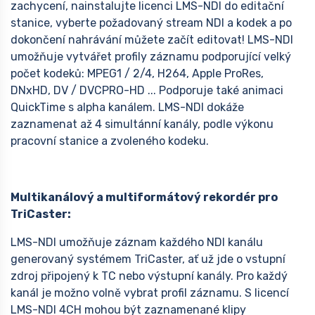
zachycení, nainstalujte licenci LMS-NDI do editační
stanice, vyberte požadovaný stream NDI a kodek a po
dokončení nahrávání můžete začít editovat! LMS-NDI
umožňuje vytvářet profily záznamu podporující velký
počet kodeků: MPEG1 / 2/4, H264, Apple ProRes,
DNxHD, DV / DVCPRO-HD ... Podporuje také animaci
QuickTime s alpha kanálem. LMS-NDI dokáže
zaznamenat až 4 simultánní kanály, podle výkonu
pracovní stanice a zvoleného kodeku.
Multikanálový a multiformátový rekordér pro
TriCaster:
LMS-NDI umožňuje záznam každého NDI kanálu
generovaný systémem TriCaster, ať už jde o vstupní
zdroj připojený k TC nebo výstupní kanály. Pro každý
kanál je možno volně vybrat profil záznamu. S licencí
LMS-NDI 4CH mohou být zaznamenané klipy