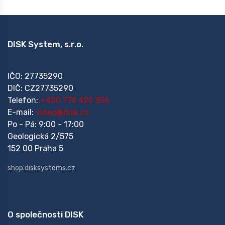
DISK System, s.r.o.
IČO: 27735290
DIČ: CZ27735290
Telefon:
+420 774 425 306
E-mail:
video@disk.cz
Po - Pá: 9:00 - 17:00
Geologická 2/575
152 00 Praha 5
shop.disksystems.cz
O společnosti DISK