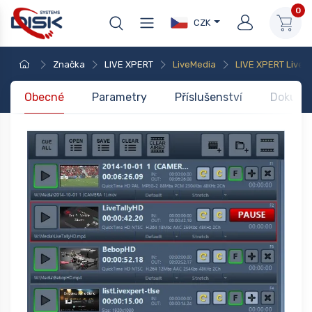
0
CZK
Značka
LIVE XPERT
LiveMedia
LIVE XPERT LiveM
Obecné
Parametry
Příslušenství
Dokume