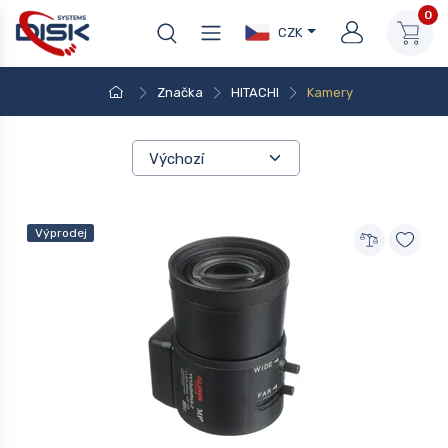
0
CZK
Značka
HITACHI
Kamery
Výprodej