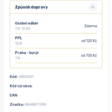
Způsob dopravy
Osobní odběr
Zdarma
7.8. 12:20
PPL
od 120 Kč
12.8.
Praha - kurýr
od 700 Kč
7.8.
Kód:
VBRA001
Kód výrobce:
EAN:
Značka:
BRAINSTORM