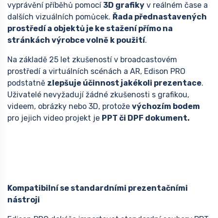
vyprávění příběhů pomocí
3D grafiky
v reálném čase a
dalších vizuálních pomůcek.
Řada přednastavených
prostředí a objektů je ke stažení přímo na
stránkách výrobce volně k použití
.
Na základě 25 let zkušeností v broadcastovém
prostředí a virtuálních scénách a AR, Edison PRO
podstatně
zlepšuje účinnost jakékoli prezentace
.
Uživatelé nevyžadují žádné zkušenosti s grafikou,
videem, obrázky nebo 3D, protože
výchozím bodem
pro jejich video projekt je
PPT či DPF dokument.
Kompatibilní se standardními prezentačními
nástroji