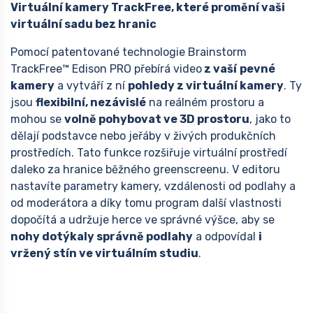
Virtuální kamery TrackFree, které promění vaši
virtuální sadu bez hranic
Pomocí patentované technologie Brainstorm
TrackFree™ Edison PRO přebírá video
z vaší
pevné
kamery
a vytváří z ní
pohledy z virtuální kamery
. Ty
jsou
flexibilní, nezávislé
na reálném prostoru a
mohou se
volně pohybovat ve 3D prostoru
, jako to
dělají podstavce nebo jeřáby v živých produkčních
prostředích. Tato funkce rozšiřuje virtuální prostředí
daleko za hranice běžného greenscreenu. V editoru
nastavíte parametry kamery, vzdálenosti od podlahy a
od moderátora a díky tomu program další vlastnosti
dopočítá a udržuje herce ve správné výšce, aby se
nohy dotýkaly správně podlahy
a odpovídal
i
vržený stín ve virtuálním studiu
.