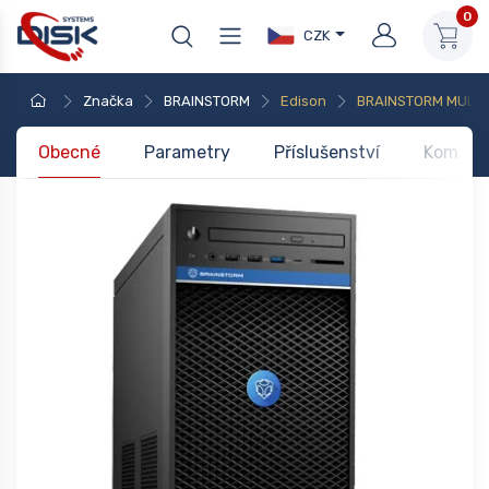
0
CZK
Značka
BRAINSTORM
Edison
BRAINSTORM MULTI
Obecné
Parametry
Příslušenství
Kompati