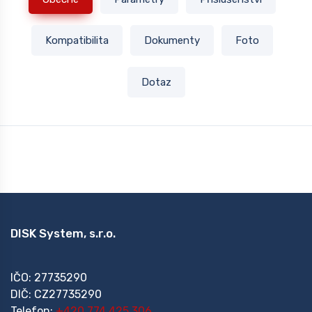
Kompatibilita
Dokumenty
Foto
Dotaz
DISK System, s.r.o.
IČO: 27735290
DIČ: CZ27735290
Telefon:
+420 774 425 306