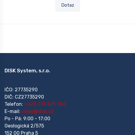
Dotaz
DISK System, s.r.o.
IČO: 27735290
DIČ: CZ27735290
Telefon:
+420 774 425 306
E-mail:
video@disk.cz
Po - Pá: 9:00 - 17:00
Geologická 2/575
152 00 Praha 5