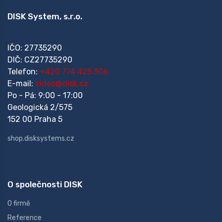
DISK System, s.r.o.
IČO: 27735290
DIČ: CZ27735290
Telefon:
+420 774 425 306
E-mail:
video@disk.cz
Po - Pá: 9:00 - 17:00
Geologická 2/575
152 00 Praha 5
shop.disksystems.cz
O společnosti DISK
O firmě
Reference