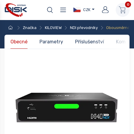
0
CZK
Značka
KILOVIEW
NDI převodníky
Obousměrné
Obecné
Parametry
Příslušenství
Kompati