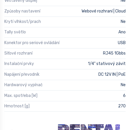
Vestavěný displej
Ne
Způsoby nastavení
Webové rozhraní | Cloud
Krytí vlhkost/prach
Ne
Tally světlo
Ano
Konektor pro seriové ovládání
USB
Síťové rozhraní
RJ45 1Gbbs
Instalační prvky
1/4" stativový závit
Napájení převodník
DC 12V IN | PoE
Hardwarový vypínač
Ne
Max. spotřeba [W]
6
Hmotnost [g]
270