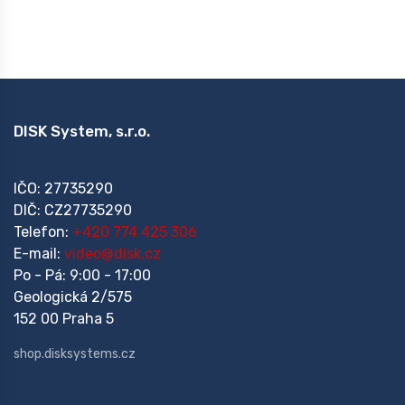
DISK System, s.r.o.
IČO: 27735290
DIČ: CZ27735290
Telefon:
+420 774 425 306
E-mail:
video@disk.cz
Po - Pá: 9:00 - 17:00
Geologická 2/575
152 00 Praha 5
shop.disksystems.cz