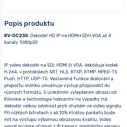
Popis produktu
KV-DC230
: Dekodér HD IP na HDMI+SDI+VGA až 4
kanály 1080p30
IP video dekodér na SDI, HDMI či VGA, dekóduje kodek
H.264, v protokolech SRT, HLS, RTSP, RTMP, MPEG-TS
Push, HTTP, UDP-TS. Vestavěná funkce škálování a
přepočtu snímků umožňuje výstup přizpůsobit do
různých formátů. S unikátním vylepšením obrazu od
Kiloview a technologie tolerantní na výpadky má
dekodér velkou odolnost proti chybám ve video signálu.
Při nízkých bitratech s až 10% ztrátou packetů bude
mít na výstupu výbornou obrazovou kvalitu. Video
signál můžete přijímat z IP kamery, mediálního serveru