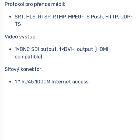
Protokol pro přenos médií:
SRT, HLS, RTSP, RTMP, MPEG-TS Push, HTTP, UDP-
TS
Video výstup:
1×BNC SDI output, 1×DVI-I output (HDMI
compatible)
Síťový konektor:
1 * RJ45 1000M Internet access