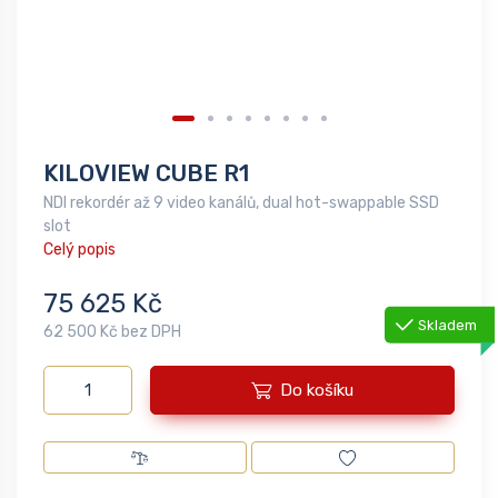
KILOVIEW CUBE R1
NDI rekordér až 9 video kanálů, dual hot-swappable SSD
slot
Celý popis
75 625 Kč
Skladem
62 500 Kč bez DPH
Do košíku