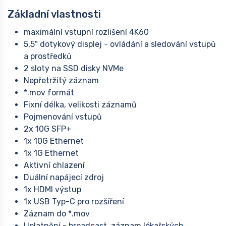
Základní vlastnosti
maximální vstupní rozlišení 4K60
5,5" dotykový displej - ovládání a sledování vstupů
a prostředků
2 sloty na SSD disky NVMe
Nepřetržitý záznam
*.mov formát
Fixní délka, velikosti záznamů
Pojmenování vstupů
2x 10G SFP+
1x 10G Ethernet
1x 1G Ethernet
Aktivní chlazení
Duální napájecí zdroj
1x HDMI výstup
1x USB Typ-C pro rozšíření
Záznam do *.mov
Uplatnění - broadcast, záznam lékařských