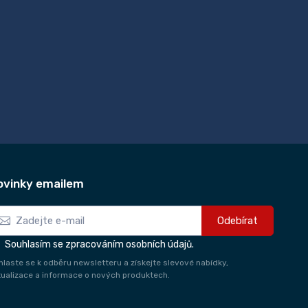
ovinky emailem
Odebírat
Souhlasím se zpracováním osobních údajů.
ihlaste se k odběru newsletteru a získejte slevové nabídky,
tualizace a informace o nových produktech.