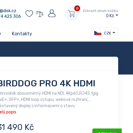
0
@disk.cz
Zobrazit obsah košíku
0 Kč
74 425 306
CZK
y
Kontakty
BIRDDOG PRO 4K HDMI
řevodník obousměrný HDMI na NDI, 4Kp60,RJ45 1gig
oE+, SFP+, HDMI loop vstupu, webové rozhraní, ,
estavený displej s informacemi o stavu
elý popis
31 490 Kč