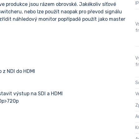
I
ive produkce jsou rázem obrovské. Jakékoliv síťové
switcheru, nebo lze použít naopak pro převod signálu
 zřídit náhledový monitor popřípadě použít jako master
V
f
V
f
o z NDI do HDMI
S
tavit výstup na SDI a HDMI
V
80p>720p
Z
A
K