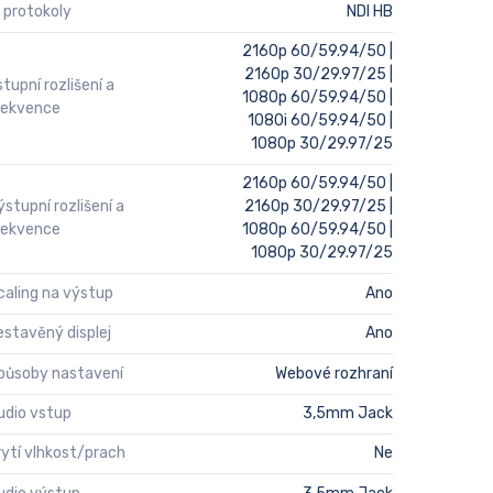
P protokoly
NDI HB
2160p 60/59.94/50 |
2160p 30/29.97/25 |
stupní rozlišení a
1080p 60/59.94/50 |
rekvence
1080i 60/59.94/50 |
1080p 30/29.97/25
2160p 60/59.94/50 |
ýstupní rozlišení a
2160p 30/29.97/25 |
rekvence
1080p 60/59.94/50 |
1080p 30/29.97/25
caling na výstup
Ano
estavěný displej
Ano
působy nastavení
Webové rozhraní
udio vstup
3,5mm Jack
rytí vlhkost/prach
Ne