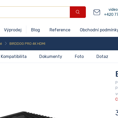
video
+420 7
Výprodej
Blog
Reference
Obchodní podmínk
né
BIRDDOG PRO 4K HDMI
Kompatibilita
Dokumenty
Foto
Dotaz
P
P
v
C