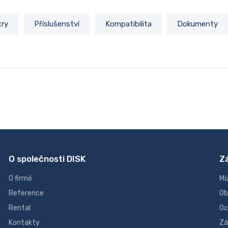
try
Příslušenství
Kompatibilita
Dokumenty
O společnosti DISK
Z
O firmě
Mů
Reference
Ob
Rental
Oc
Kontakty
Zá