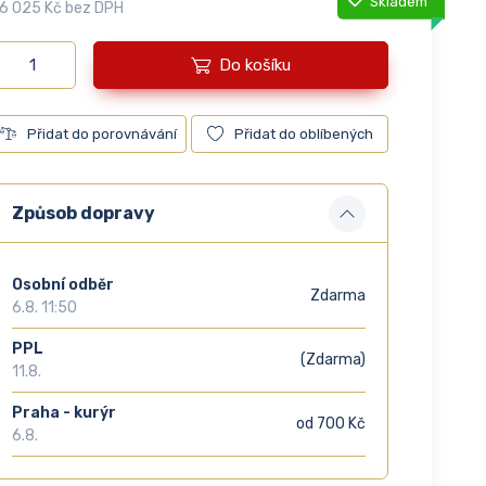
Skladem
6 025 Kč bez DPH
Do košíku
Přidat do porovnávání
Přidat do oblíbených
Způsob dopravy
Osobní odběr
Zdarma
6.8. 11:50
PPL
(Zdarma)
11.8.
Praha - kurýr
od 700 Kč
6.8.