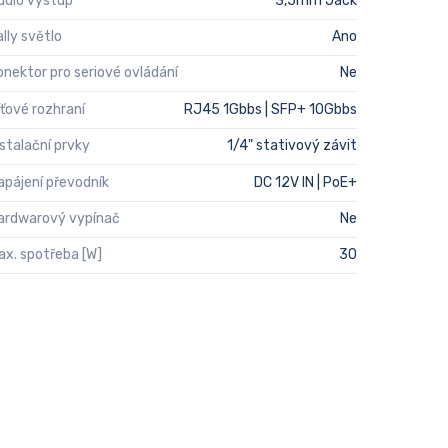
udio výstup
3,5mm Jack
ally světlo
Ano
onektor pro seriové ovládání
Ne
íťové rozhraní
RJ45 1Gbbs | SFP+ 10Gbbs
nstalační prvky
1/4" stativový závit
apájení převodník
DC 12V IN | PoE+
ardwarový vypínač
Ne
ax. spotřeba [W]
30