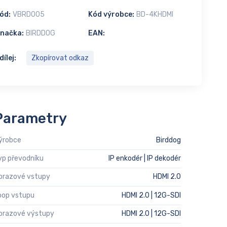
ód:
VBRD005
Kód výrobce:
BD-4KHDMI
načka:
BIRDDOG
EAN:
dílej:
Zkopírovat odkaz
Parametry
ýrobce
Birddog
yp převodníku
IP enkodér | IP dekodér
brazové vstupy
HDMI 2.0
oop vstupu
HDMI 2.0 | 12G-SDI
brazové výstupy
HDMI 2.0 | 12G-SDI