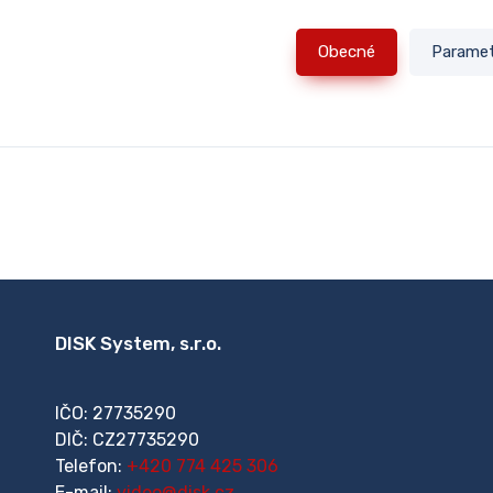
Obecné
Parame
DISK System, s.r.o.
IČO: 27735290
DIČ: CZ27735290
Telefon:
+420 774 425 306
E-mail:
video@disk.cz