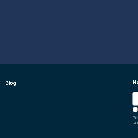
N
Blog
Př
ak