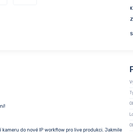
K
Z
S
V
T
O
ní!
L
O
í kameru do nové IP workflow pro live produkci. Jakmile