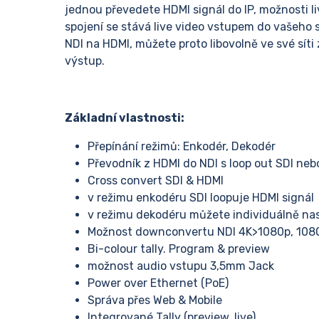
jednou převedete HDMI signál do IP, možnosti l
spojení se stává live video vstupem do vašeho 
NDI na HDMI, můžete proto libovolně ve své síti
výstup.
Základní vlastnosti:
Přepínání režimů: Enkodér, Dekodér
Převodník z HDMI do NDI s loop out SDI neb
Cross convert SDI & HDMI
v režimu enkodéru SDI loopuje HDMI signál
v režimu dekodéru můžete individuálně nas
Možnost downconvertu NDI 4K>1080p, 10
Bi-colour tally. Program & preview
možnost audio vstupu 3,5mm Jack
Power over Ethernet (PoE)
Správa přes Web & Mobile
Integrované Tally (preview, live)