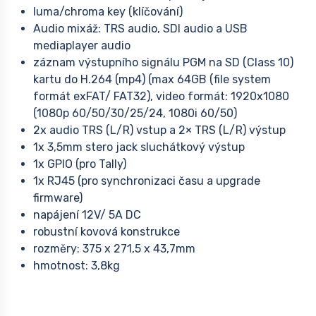
luma/chroma key (klíčování)
Audio mixáž: TRS audio, SDI audio a USB
mediaplayer audio
záznam výstupního signálu PGM na SD (Class 10)
kartu do H.264 (mp4) (max 64GB (file system
formát exFAT/ FAT32), video formát: 1920x1080
(1080p 60/50/30/25/24, 1080i 60/50)
2x audio TRS (L/R) vstup a 2× TRS (L/R) výstup
1x 3,5mm stero jack sluchátkový výstup
1x GPIO (pro Tally)
1x RJ45 (pro synchronizaci času a upgrade
firmware)
napájení 12V/ 5A DC
robustní kovová konstrukce
rozměry: 375 x 271,5 x 43,7mm
hmotnost: 3,8kg