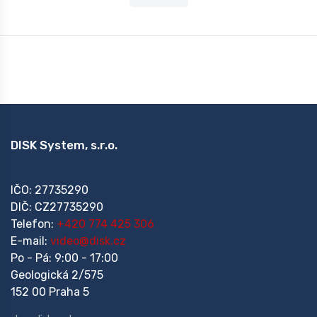
DISK System, s.r.o.
IČO: 27735290
DIČ: CZ27735290
Telefon:
+420 774 425 306
E-mail:
video@disk.cz
Po - Pá: 9:00 - 17:00
Geologická 2/575
152 00 Praha 5