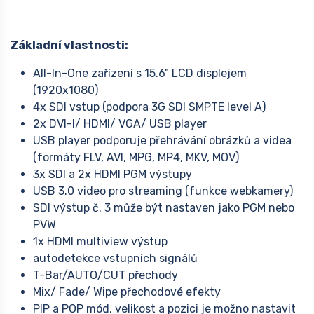
Základní vlastnosti:
All-In-One zařízení s 15.6" LCD displejem
(1920x1080)
4x SDI vstup (podpora 3G SDI SMPTE level A)
2x DVI-I/ HDMI/ VGA/ USB player
USB player podporuje přehrávání obrázků a videa
(formáty FLV, AVI, MPG, MP4, MKV, MOV)
3x SDI a 2x HDMI PGM výstupy
USB 3.0 video pro streaming (funkce webkamery)
SDI výstup č. 3 může být nastaven jako PGM nebo
PVW
1x HDMI multiview výstup
autodetekce vstupních signálů
T-Bar/AUTO/CUT přechody
Mix/ Fade/ Wipe přechodové efekty
PIP a POP mód, velikost a pozici je možno nastavit