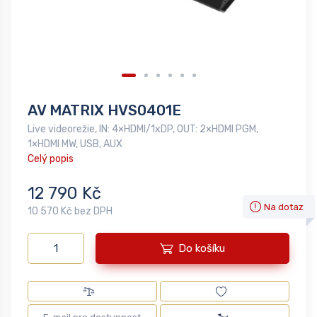
AV MATRIX HVS0401E
Live videorežie, IN: 4×HDMI/1xDP, OUT: 2×HDMI PGM,
1×HDMI MW, USB, AUX
Celý popis
12 790 Kč
Na dotaz
10 570 Kč bez DPH
Do košíku