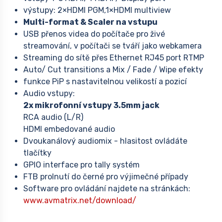
výstupy: 2×HDMI PGM,1×HDMI multiview
Multi-format & Scaler na vstupu
USB přenos videa do počítače pro živé
streamování, v počítači se tváří jako webkamera
Streaming do sítě přes Ethernet RJ45 port RTMP
Auto/ Cut transitions a Mix / Fade / Wipe efekty
funkce PiP s nastavitelnou velikostí a pozicí
Audio vstupy:
2x mikrofonní vstupy 3.5mm jack
RCA audio (L/R)
HDMI embedované audio
Dvoukanálový audiomix - hlasitost ovládáte
tlačítky
GPIO interface pro tally systém
FTB prolnutí do černé pro výjimečné případy
Software pro ovládání najdete na stránkách:
www.avmatrix.net/download/