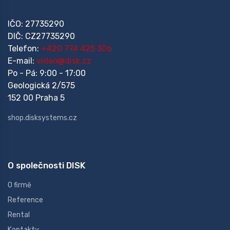
IČO: 27735290
DIČ: CZ27735290
Telefon:
+420 774 425 306
E-mail:
video@disk.cz
Po - Pá: 9:00 - 17:00
Geologická 2/575
152 00 Praha 5
shop.disksystems.cz
O společnosti DISK
O firmě
Reference
Rental
Kontakty