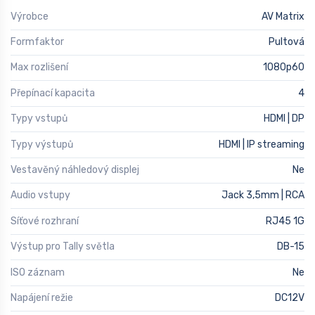
Výrobce
AV Matrix
Formfaktor
Pultová
Max rozlišení
1080p60
Přepínací kapacita
4
Typy vstupů
HDMI | DP
Typy výstupů
HDMI | IP streaming
Vestavěný náhledový displej
Ne
Audio vstupy
Jack 3,5mm | RCA
Síťové rozhraní
RJ45 1G
Výstup pro Tally světla
DB-15
ISO záznam
Ne
Napájení režie
DC12V