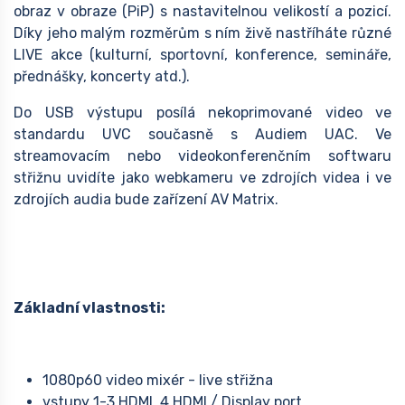
obraz v obraze (PiP) s nastavitelnou velikostí a pozicí.
Díky jeho malým rozměrům s ním živě nastříháte různé
LIVE akce (kulturní, sportovní, konference, semináře,
přednášky, koncerty atd.).
Do USB výstupu posílá nekoprimované video ve
standardu UVC současně s Audiem UAC. Ve
streamovacím nebo videokonferenčním softwaru
střižnu uvidíte jako webkameru ve zdrojích videa i ve
zdrojích audia bude zařízení AV Matrix.
Základní vlastnosti:
1080p60 video mixér - live střižna
vstupy 1-3 HDMI, 4 HDMI / Display port