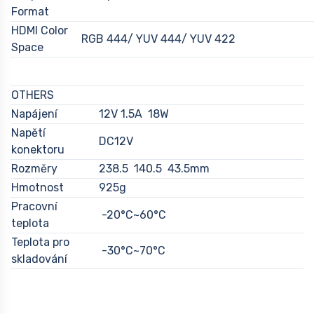
Format
HDMI Color
RGB 444/ YUV 444/ YUV 422
Space
OTHERS
Napájení
12V 1.5A 18W
Napětí
DC12V
konektoru
Rozměry
238.5 140.5 43.5mm
Hmotnost
925g
Pracovní
-20°C~60°C
teplota
Teplota pro
-30°C~70°C
skladování