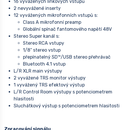
16 vyvážených linkových vstupů
2 nevyvážené inserty
12 vyvážených mikrofonních vstupů s:
Class A mikrofonní preamp
Globální spínač fantomového napětí 48V
Stereo Super kanál s:
Stereo RCA vstupy
1/8“ stereo vstup
přepínatelný SD™/USB stereo přehrávač
Bluetooth 4.1 vstup
L/R XLR main výstupy
2 vyvážené TRS monitor výstupy
1 vyvážený TRS efektový výstup
L/R Control Room výstupy s potenciometrem
hlasitosti
Sluchátkový výstup s potenciometrem hlasitosti
Zpracování signálu