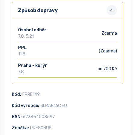
Způsob dopravy
Osobní odběr
Zdarma
7.8. 5:21
PPL
(Zdarma)
11.8.
Praha - kurýr
od 700 Kč
7.8.
Kód:
FPRE149
Kód výrobce:
SLMAR16C EU
EAN:
673454008597
Značka:
PRESONUS