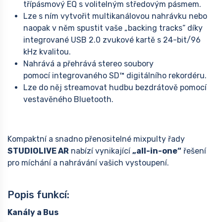
třípásmový EQ s volitelným středovým pásmem.
Lze s ním vytvořit multikanálovou nahrávku nebo
naopak v něm spustit vaše „backing tracks“ díky
integrované USB 2.0 zvukové kartě s 24-bit/96
kHz kvalitou.
Nahrává a přehrává stereo soubory
pomocí integrovaného SD™ digitálního rekordéru.
Lze do něj streamovat hudbu bezdrátově pomocí
vestavěného Bluetooth.
Kompaktní a snadno přenositelné mixpulty řady
STUDIOLIVE AR
nabízí vynikající
„all-in-one“
řešení
pro míchání a nahrávání vašich vystoupení.
Popis funkcí:
Kanály a Bus