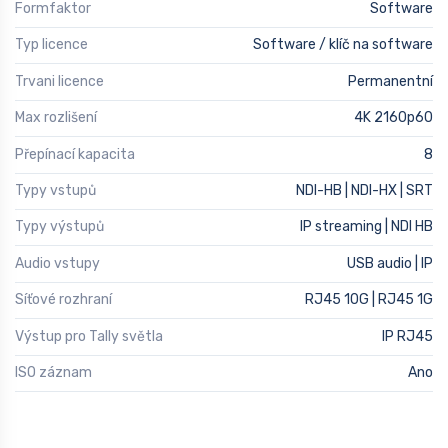
Formfaktor
Software
Typ licence
Software / klíč na software
Trvani licence
Permanentní
Max rozlišení
4K 2160p60
Přepínací kapacita
8
Typy vstupů
NDI-HB | NDI-HX | SRT
Typy výstupů
IP streaming | NDI HB
Audio vstupy
USB audio | IP
Síťové rozhraní
RJ45 10G | RJ45 1G
Výstup pro Tally světla
IP RJ45
ISO záznam
Ano