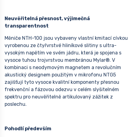
Neuvěřitelná přesnost, výjimečná
transparentnost
Měniče NTH-100 jsou vybaveny vlastní kmitací cívkou
vyrobenou ze čtyřvrstvé hliníkové slitiny s ultra-
vysokým napětím ve svém jádru, která je spojena s
vysoce tuhou trojvrstvou membránou Mylar®. V
kombinaci s neodymovým magnetem a revolučním
akustický designem použitým v mikrofonu NTG5
zajišťují tyto vysoce kvalitní komponenty přesnou
frekvenční a fázovou odezvu v celém slyšitelném
spektru pro neuvěřitelně artikulovaný zážitek z
poslechu.
P
ohodlí především