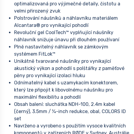
optimalizovaná pro výjimečné detaily, čistotu a
velmi přirozený zvuk
Polstrování náušníků a náhlavníku materiálem
Alcantara® pro vynikající pohodlí
Revoluční gel CoolTech™ vyplňující náušníky
náhlavník snižuje únavu při dlouhém používaní
Plně nastavitelný náhlavník se zámkovým
systémem FitLok™
Unikátně tvarované náušníky pro vynikající
akustický výkon a pohodlí s polštářky z paměťové
pěny pro vynikající izolaci hluku
Odnímatelný kabel s uzamykacím konektorem,
který lze připojit k libovolnému náušníku pro
maximální flexibilitu a pohodlí
Obsah balení: sluchátka NDH-100, 2.4m kabel
(černý), 3.5mm / ¼-inch redukce, obal, COLORS ID
set
Navrženo a vyrobeno s použitím vysoce kvalitních
komponentů v zařízeních RØDE v Sydney, Austrálie