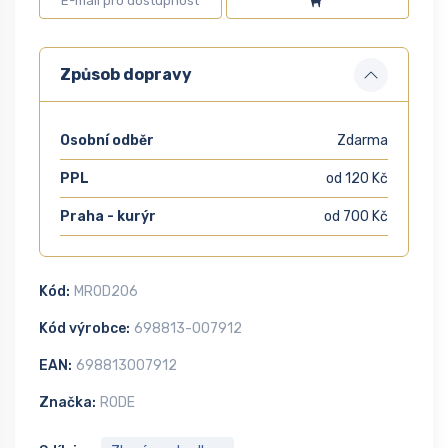
Způsob dopravy
Osobní odběr
Zdarma
PPL
od 120 Kč
Praha - kurýr
od 700 Kč
Kód:
MROD206
Kód výrobce:
698813-007912
EAN:
698813007912
Značka:
RODE