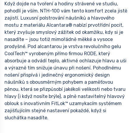
Když dojde na tvoření a hodiny strávené ve studiu,
pohodlí je vším. NTH-100 vám tento komfort zcela jistě
zajistí. Luxusní polstrování náušníků a hlavového
mostu z materiálu Alcantara® nabízí prvotřídní pocit,
který zvyšuje smyslový zážitek od okamžiku, kdy si je
nasadíte – jsou totiž mimořádně měkké a vysoce
prodyšné. Pod alcantarou je vrstva revolučního gelu
CoolTech™ vyrobeným přímo firmou RODE, který
absorbuje a odvádí teplo, aktivně ochlazuje hlavu a uši
a výrazně tím snižuje únavu při nošení. Pohodlnému
nošení přispívá i jedinečný ergonomický design
náušníků s obousměrným pohybem a paměťovou
pěnou, která se přizpůsobí jakékoli velikosti nebo tvaru
hlavy (i když nosíte brýle), a plně nastavitelný hlavový
oblouk s inovativním FitLok™ uzamykacím systémem
zajišťujícím stejné nastavení pokaždé, když si
sluchátka nasadíte.