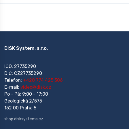
DISK System, s.r.o.
IČO: 27735290
DIČ: CZ27735290
Telefon:
+420 774 425 306
E-mail:
video@disk.cz
Po - Pá: 9:00 - 17:00
Geologická 2/575
152 00 Praha 5
shop.disksystems.cz