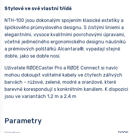
Stylové ve své vlastní třídě
NTH-100 jsou dokonalým spojením klasické estetiky a
špičkového průmyslového designu. S čistými liniemi a
elegantními, vysoce kvalitními povrchovými úpravami,
včetně jedinečného ergonomického designu náušníků
a prémiových polštářků Alcantara®, vypadají stejně
dobře, jako se dobře nosí.
Uživatele RØDECaster Pro a RØDE Connect si navíc
mohou dokoupit volitelné kabely ve čtyřech zářivých
barvách – růžové, zelené, modré a oranžové, které
barevně korespondují s konkrétním kanálem. K dispozici
jsou ve variantách 1,2 m a 2,4 m
Parametry