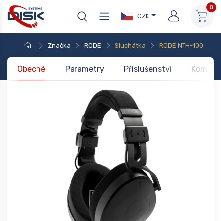
0
CZK
Značka
RODE
Sluchátka
RODE NTH-100
Obecné
Parametry
Příslušenství
Kompati