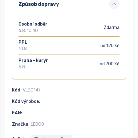
Způsob dopravy
Osobní odběr
Zdarma
6.8. 10:40
PPL
od 120 Kč
10.8.
Praha - kurýr
od 700 Kč
6.8.
Kód:
VLDG147
Kód výrobce:
EAN:
Značka:
LEDGO