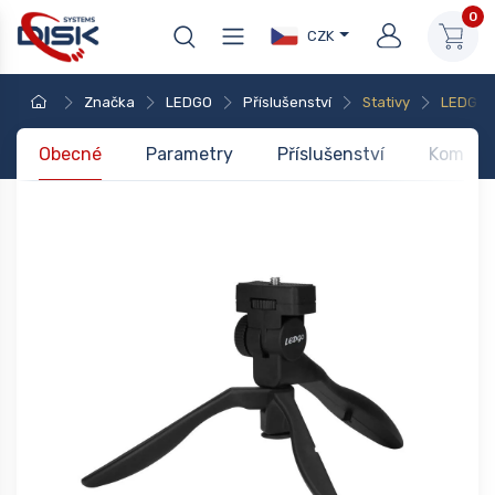
0
CZK
Značka
LEDGO
Příslušenství
Stativy
LEDGO S
Obecné
Parametry
Příslušenství
Kompati