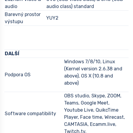
audio
audio class) standard
Barevný prostor
YUY2
výstupu
DALŠÍ
Windows 7/8/10, Linux
(Kernel version 2.6.38 and
Podpora OS
above), OS X (10.8 and
above)
OBS studio, Skype, ZOOM,
Teams, Google Meet,
Youtube Live, QuikcTime
Software compatibility
Player, Face time, Wirecast,
CAMTASIA, Ecamm.live,
Twitch.tv,