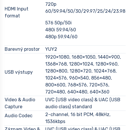
720p
HDMI Input
60/59.94/50/30/29.97/25/24/23.98
format
576 50p/50i
480i 59.94/60
480p 59.94/60
Barevný prostor
YUY2
1920×1080, 1680×1050, 1440×900,
1368×768, 1280×1024, 1280×960,
1280×800, 1280×720, 1024×768,
USB výstupy
1024×576, 960×540, 856×480,
800×600, 768×576, 720×576,
720×480, 640×480, 640×360
Video & Audio
UVC (USB video class) & UAC (USB
Capture
audio class) standard
2-channel, 16 bit PCM, 48kHz,
Audio Codec
1536kbps
Záznam Video &
UVC (USB video class) & UAC (USB