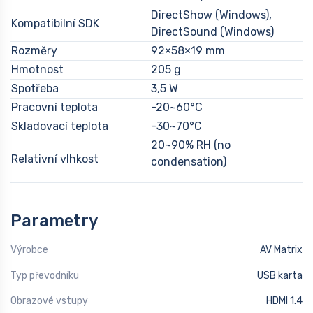
DirectShow (Windows),
Kompatibilní SDK
DirectSound (Windows)
Rozměry
92×58×19 mm
Hmotnost
205 g
Spotřeba
3,5 W
Pracovní teplota
-20~60°C
Skladovací teplota
-30~70°C
20~90% RH (no
Relativní vlhkost
condensation)
Parametry
Výrobce
AV Matrix
Typ převodníku
USB karta
Obrazové vstupy
HDMI 1.4