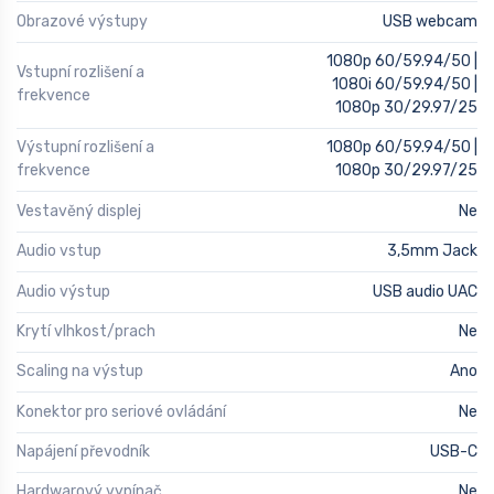
Obrazové výstupy
USB webcam
1080p 60/59.94/50 |
Vstupní rozlišení a
1080i 60/59.94/50 |
frekvence
1080p 30/29.97/25
Výstupní rozlišení a
1080p 60/59.94/50 |
frekvence
1080p 30/29.97/25
Vestavěný displej
Ne
Audio vstup
3,5mm Jack
Audio výstup
USB audio UAC
Krytí vlhkost/prach
Ne
Scaling na výstup
Ano
Konektor pro seriové ovládání
Ne
Napájení převodník
USB-C
Hardwarový vypínač
Ne