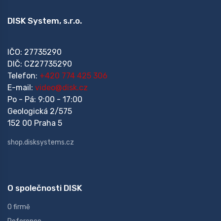
DISK System, s.r.o.
IČO: 27735290
DIČ: CZ27735290
Telefon:
+420 774 425 306
E-mail:
video@disk.cz
Po - Pá: 9:00 - 17:00
Geologická 2/575
152 00 Praha 5
shop.disksystems.cz
O společnosti DISK
O firmě