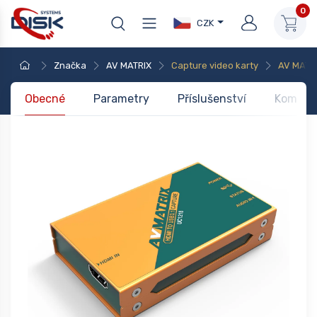
0
CZK
Značka
AV MATRIX
Capture video karty
AV MATR
Obecné
Parametry
Příslušenství
Kompati