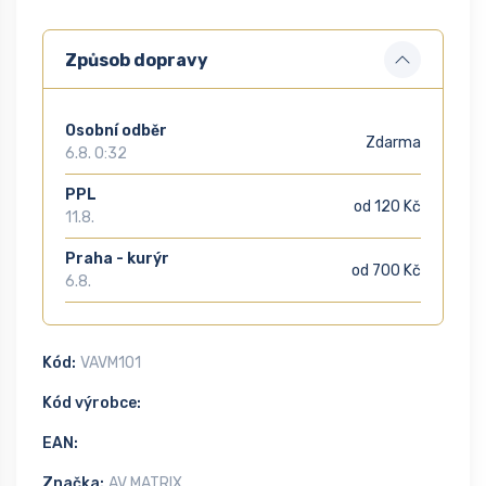
Způsob dopravy
Osobní odběr
Zdarma
6.8. 0:32
PPL
od 120 Kč
11.8.
Praha - kurýr
od 700 Kč
6.8.
Kód:
VAVM101
Kód výrobce:
EAN:
Značka:
AV MATRIX