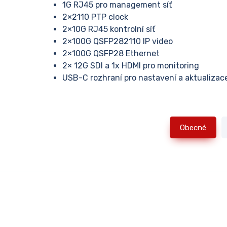
1G RJ45 pro management síť
2×2110 PTP clock
2×10G RJ45 kontrolní síť
2×100G QSFP282110 IP video
2×100G QSFP28 Ethernet
2× 12G SDI a 1x HDMI pro monitoring
USB-C rozhraní pro nastavení a aktualizac
Obecné