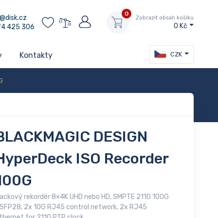
0
@disk.cz
Zobrazit obsah košíku
0 Kč
74 425 306
CZK
y
Kontakty
G
BLACKMAGIC DESIGN
HyperDeck ISO Recorder
100G
ackový rekordér 8×4K UHD nebo HD, SMPTE 2110 100G
SFP28, 2x 10G RJ45 control network, 2x RJ45
thernet for 2110 PTP clock