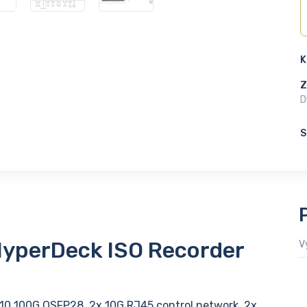
K
Z
D
S
perDeck ISO Recorder
V
10 100G QSFP28, 2x 10G RJ45 control network, 2x