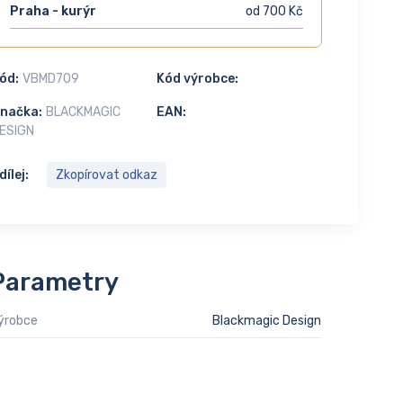
Praha - kurýr
od 700 Kč
ód:
VBMD709
Kód výrobce:
načka:
BLACKMAGIC
EAN:
ESIGN
dílej:
Zkopírovat odkaz
Parametry
ýrobce
Blackmagic Design