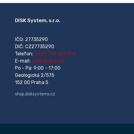
DISK System, s.r.o.
IČO: 27735290
DIČ: CZ27735290
Telefon:
+420 774 425 306
E-mail:
video@disk.cz
Po - Pá: 9:00 - 17:00
Geologická 2/575
152 00 Praha 5
shop.disksystems.cz