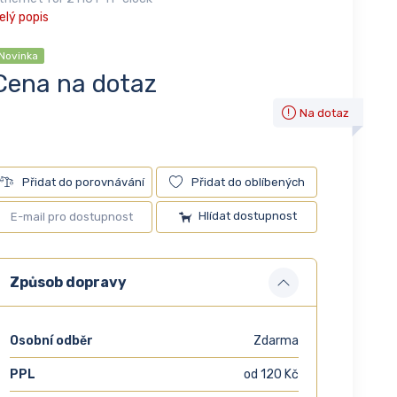
elý popis
Novinka
Cena na dotaz
Na dotaz
Přidat do porovnávání
Přidat do oblíbených
Hlídat dostupnost
Způsob dopravy
Osobní odběr
Zdarma
PPL
od 120 Kč