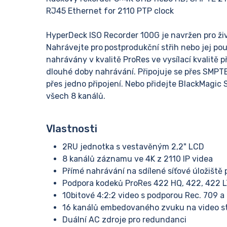
RJ45 Ethernet for 2110 PTP clock
HyperDeck ISO Recorder 100G je navržen pro ži
Nahrávejte pro
postprodukční střih nebo jej pou
nahrávány v kvalitě ProRes ve vysílací kvalitě p
dlouhé doby nahrávání. Připojuje se přes SMPTE
přes jedno připojení. Nebo přidejte BlackMagic
všech 8 kanálů.
Vlastnosti
2RU jednotka s vestavěným 2,2" LCD
8 kanálů záznamu ve 4K z 2110 IP videa
Přímé nahrávání na sdílené síťové úložiště
Podpora kodeků ProRes 422 HQ, 422, 422 L
10bitové 4:2:2 video s podporou Rec. 709 a
16 kanálů embedovaného zvuku na video s
Duální AC zdroje pro redundanci