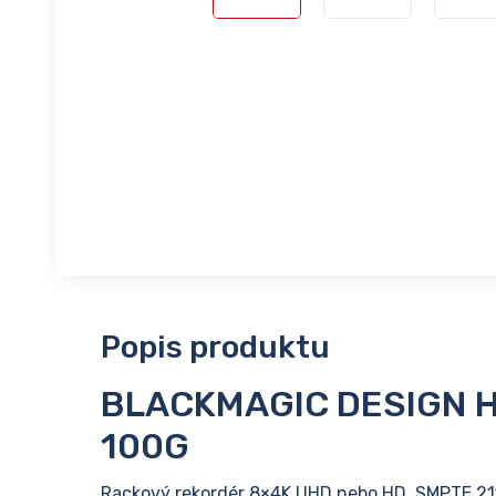
Popis produktu
BLACKMAGIC DESIGN Hy
100G
Rackový rekordér 8×4K UHD nebo HD, SMPTE 21