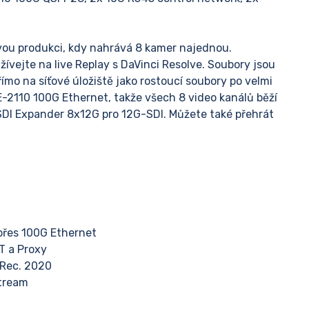
vou produkci, kdy nahrává 8 kamer najednou.
žívejte na live Replay s DaVinci Resolve. Soubory jsou
římo na síťové úložiště jako rostoucí soubory po velmi
-2110 100G Ethernet, takže všech 8 video kanálů běží
 SDI Expander 8x12G pro 12G-SDI. Můžete také přehrát
 přes 100G Ethernet
T a Proxy
 Rec. 2020
tream