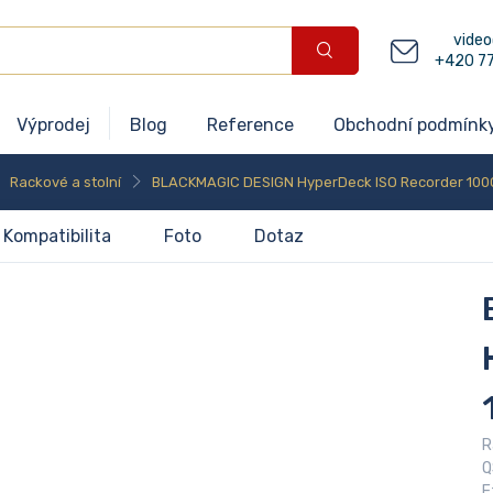
video
+420 7
Výprodej
Blog
Reference
Obchodní podmínk
Rackové a stolní
BLACKMAGIC DESIGN HyperDeck ISO Recorder 100
Kompatibilita
Foto
Dotaz
R
Q
E