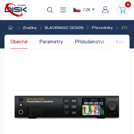
0
CZK
Značka
BLACKMAGIC DESIGN
Převodníky
2110 IP
Obecné
Parametry
Příslušenství
Kompati