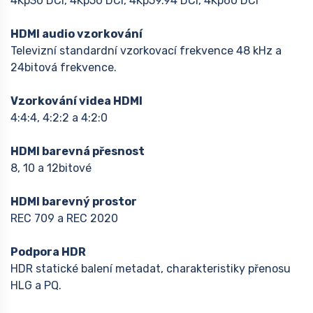
4Kp30 DCI, 4Kp50 DCI, 4Kp59.94 DCI, 4Kp60 DCI
HDMI audio vzorkování
Televizní standardní vzorkovací frekvence 48 kHz a
24bitová frekvence.
Vzorkování videa HDMI
4:4:4, 4:2:2 a 4:2:0
HDMI barevná přesnost
8, 10 a 12bitové
HDMI barevný prostor
REC 709 a REC 2020
Podpora HDR
HDR statické balení metadat, charakteristiky přenosu
HLG a PQ.