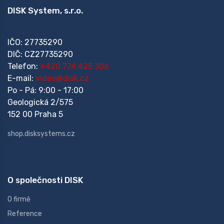
DISK System, s.r.o.
IČO: 27735290
DIČ: CZ27735290
Telefon:
+420 774 425 306
E-mail:
video@disk.cz
Po - Pá: 9:00 - 17:00
Geologická 2/575
152 00 Praha 5
shop.disksystems.cz
O společnosti DISK
O firmě
Reference