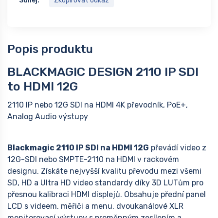
Sdílej:
Zkopírovat odkaz
Popis produktu
BLACKMAGIC DESIGN 2110 IP SDI
to HDMI 12G
2110 IP nebo 12G SDI na HDMI 4K převodník, PoE+,
Analog Audio výstupy
Blackmagic 2110 IP SDI na HDMI 12G
převádí video z
12G-SDI nebo SMPTE-2110 na HDMI v rackovém
designu. Získáte nejvyšší kvalitu převodu mezi všemi
SD, HD a Ultra HD video standardy díky 3D LUTům pro
přesnou kalibraci HDMI displejů. Obsahuje přední panel
LCD s videem, měřiči a menu, dvoukanálové XLR
monitorovací výstupy s proměnným zesílením a