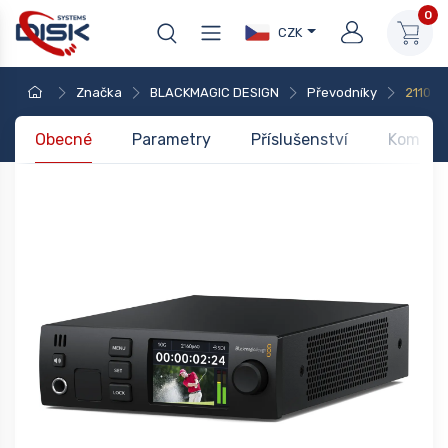
0
CZK
Značka
BLACKMAGIC DESIGN
Převodníky
2110 IP
Obecné
Parametry
Příslušenství
Kompati