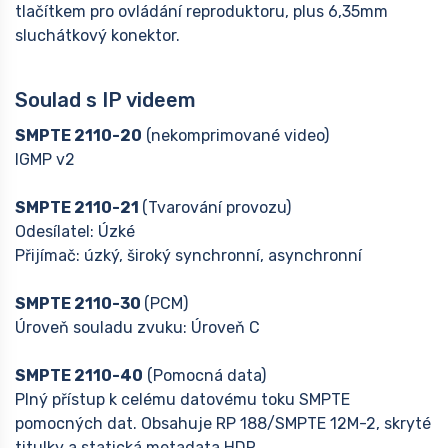
tlačítkem pro ovládání reproduktoru, plus 6,35mm
sluchátkový konektor.
Soulad s IP videem
SMPTE 2110-20
(nekomprimované video)
IGMP v2
SMPTE 2110-21
(Tvarování provozu)
Odesílatel: Úzké
Přijímač: úzký, široký synchronní, asynchronní
SMPTE 2110-30
(PCM)
Úroveň souladu zvuku: Úroveň C
SMPTE 2110-40
(Pomocná data)
Plný přístup k celému datovému toku SMPTE
pomocných dat. Obsahuje RP 188/SMPTE 12M-2, skryté
titulky a statická metadata HDR.