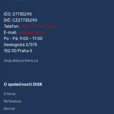
IČO: 27735290
DIČ: CZ27735290
Telefon:
+420 774 425 306
E-mail:
video@disk.cz
Po - Pá: 9:00 - 17:00
Geologická 2/575
152 00 Praha 5
shop.disksystems.cz
O společnosti DISK
O firmě
Reference
Rental