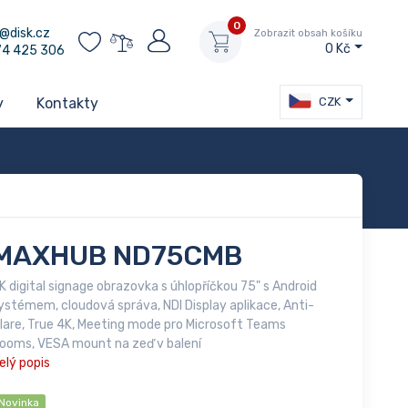
0
@disk.cz
Zobrazit obsah košíku
0 Kč
74 425 306
CZK
y
Kontakty
MAXHUB ND75CMB
K digital signage obrazovka s úhlopříčkou 75" s Android
ystémem, cloudová správa, NDI Display aplikace, Anti-
lare, True 4K, Meeting mode pro Microsoft Teams
ooms, VESA mount na zeď v balení
elý popis
Novinka