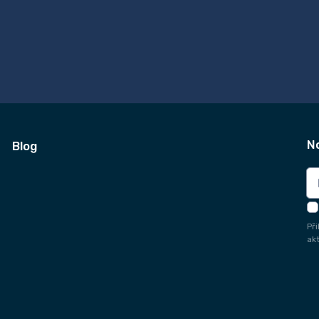
N
Blog
Př
ak