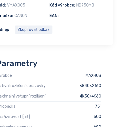
ód:
VMAX005
Kód výrobce:
ND75CMB
načka:
CANON
EAN:
dílej:
Zkopírovat odkaz
Parametry
ýrobce
MAXHUB
ativní rozlišení obrazovky
3840×2160
aximální vstupní rozlišení
4K50/4K60
hlopříčka
75"
as/svítivost [nit]
500