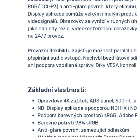
RGB/DCI-P3) a anti-glare povrch, který elimin
Display aplikace pomůže velkým i malým produ
videosignálů. Obrazovky se vyrábí v různých úh
jako náhledy režie, videokonferenční obrazovky,
na 24/7 provoz.
Provozní flexibilitu zajišťuje možnost paralelní
přepínání audio vstupů. Nechybí bezdrátové sdí
ani podpora vzdálené správy. Díky VESA konzoli v
Základní vlastnosti:
Opravdový 4K zážitek, ADS panel, 500nit jas
NDI Display aplikace s podporou NDI HX i N
Podpora barevných prostorů sRGB, Adobe R
Barevné pokrytí 98% sRGB
Anti-glare povrch, zamezující odleskům