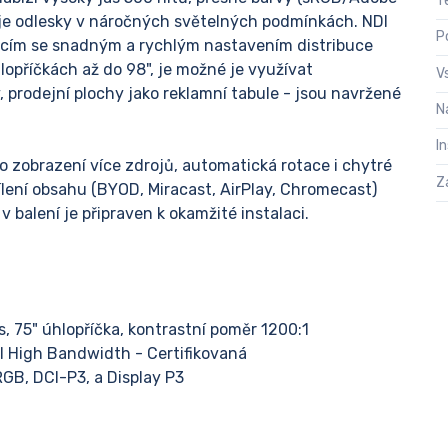
T
uje odlesky v náročných světelných podmínkách. NDI
P
kcím se snadným a rychlým nastavením distribuce
lopříčkách až do 98", je možné je využívat
V
 prodejní plochy jako reklamní tabule - jsou navržené
N
I
ho zobrazení více zdrojů, automatická rotace i chytré
Z
lení obsahu (BYOD, Miracast, AirPlay, Chromecast)
 balení je připraven k okamžité instalaci.
, 75" úhlopříčka, kontrastní poměr 1200:1
DI High Bandwidth - Certifikovaná
GB, DCI-P3, a Display P3