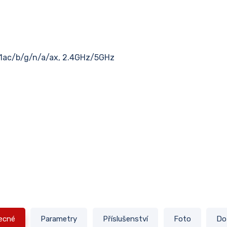
.11ac/b/g/n/a/ax, 2.4GHz/5GHz
ecné
Parametry
Příslušenství
Foto
Do