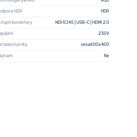
echnologie panelu
ASD
odpora HDR
HDR
stupní konektory
NDI RJ45 | USB-C | HDMI 2.0
apájení
230V
nstalační prvky
vesa600x400
áznam
Ne