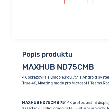
Popis produktu
MAXHUB ND75CMB
4K obrazovka s úhlopříčkou 75" s Android systé
True 4K, Meeting mode pro Microsoft Teams Ro
MAXHUB ND75CMB 75
" 4K profesionální disple
zasedačky, řídicí pracoviště i kulturní provozy