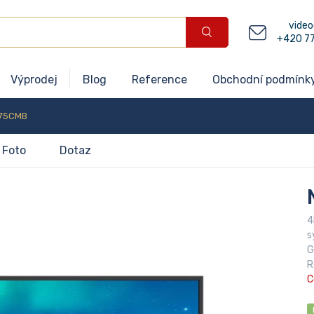
video
+420 7
Výprodej
Blog
Reference
Obchodní podmínk
75CMB
Foto
Dotaz
4
s
G
R
C