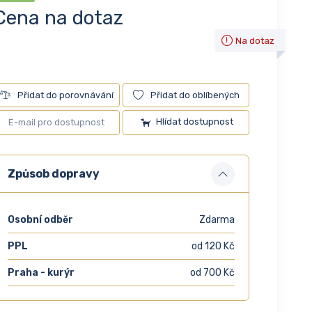
Cena na dotaz
Na dotaz
Přidat do porovnávání
Přidat do oblíbených
Hlídat dostupnost
Způsob dopravy
Osobní odběr
Zdarma
PPL
od 120 Kč
Praha - kurýr
od 700 Kč