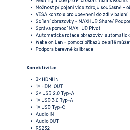
Meeting mode pro Microsoft Teams Rooms
Možnost připojení více zdrojů současně - o
VESA konzole pro upevnění do zdi v balení
Sdílení obrazovky - MAXHUB Share/ Podpor
Správa pomocí MAXHUB Pivot
Automatická rotace obrazovky, automatick
Wake on Lan - pomocí příkazů ze sítě můž
Podpora barevné kalibrace
Konektivita:
3× HDMI IN
1× HDMI OUT
2× USB 2.0 Typ-A
1× USB 3.0 Typ-A
1× USB Typ-C
Audio IN
Audio OUT
RS232