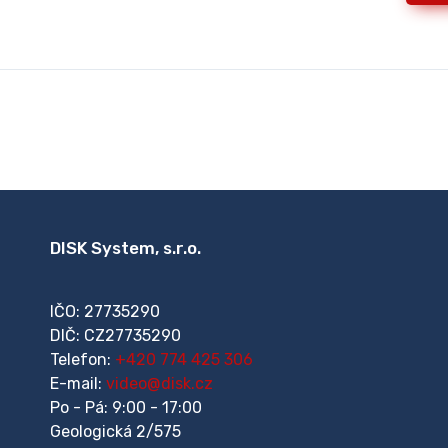
DISK System, s.r.o.
IČO: 27735290
DIČ: CZ27735290
Telefon:
+420 774 425 306
E-mail:
video@disk.cz
Po - Pá: 9:00 - 17:00
Geologická 2/575