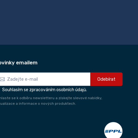
ovinky emailem
Odebírat
Souhlasím se zpracováním osobních údajů.
ihlaste se k odběru newsletteru a získejte slevové nabídky,
tualizace a informace o nových produktech.