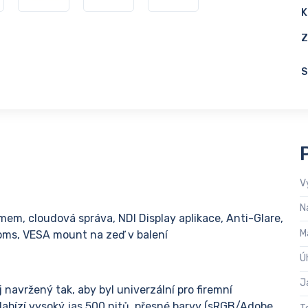
K
Z
S
V
N
mem, cloudová správa, NDI Display aplikace, Anti-Glare,
M
oms, VESA mount na zeď v balení
Ú
J
j navržený tak, aby byl univerzální pro firemní
. Nabízí vysoký jas 500 nitů, přesné barvy (sRGB/Adobe