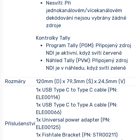
Nesvítí: Při
jednokanálovém/vícekanálovém
dekódování nejsou vybrány žádné
zdroje
Kontrolky Tally
Program Tally (PGM): Připojený zdroj
NDI je aktivní, když svítí červeně
Náhled Tally (PVW): Připojený zdroj
NDI je v náhledu, když svítí zeleně
Rozměry
120mm (D) x 79,3mm (Š) x 24,5mm (V)
1x USB Type C to Type C cable (PN:
ELE00114)
1x USB Type C to Type A cable (PN:
ELE00066)
1x Universal power adapter (PN:
Příslušenství
ELE00125)
1x Fishtale Bracket (PN: STR00211)