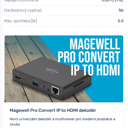
Napájení převodník
USB-C | PoE
Hardwarový vypínač
Ne
Max. spotřeba [W]
6.6