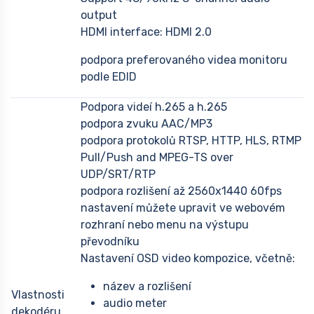
output
HDMI interface: HDMI 2.0
podpora preferovaného videa monitoru
podle EDID
Podpora videí h.265 a h.265
podpora zvuku AAC/MP3
podpora protokolů RTSP, HTTP, HLS, RTMP
Pull/Push and MPEG-TS over
UDP/SRT/RTP
podpora rozlišení až 2560x1440 60fps
nastavení můžete upravit ve webovém
rozhraní nebo menu na výstupu
převodníku
Nastavení OSD video kompozice, včetně:
název a rozlišení
Vlastnosti
audio meter
dekodéru