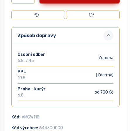
Způsob dopravy
Osobní odběr
Zdarma
6.8. 7:45
PPL
(Zdarma)
10.8.
Praha - kurýr
od 700 Kč
6.8.
Kód:
VMGW118
Kód výrobce:
644300000