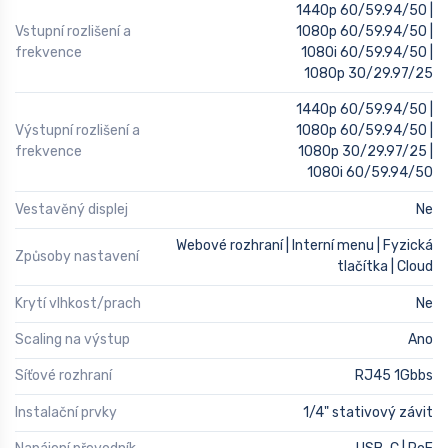
1440p 60/59.94/50 |
Vstupní rozlišení a
1080p 60/59.94/50 |
frekvence
1080i 60/59.94/50 |
1080p 30/29.97/25
1440p 60/59.94/50 |
Výstupní rozlišení a
1080p 60/59.94/50 |
frekvence
1080p 30/29.97/25 |
1080i 60/59.94/50
Vestavěný displej
Ne
Webové rozhraní | Interní menu | Fyzická
Způsoby nastavení
tlačítka | Cloud
Krytí vlhkost/prach
Ne
Scaling na výstup
Ano
Síťové rozhraní
RJ45 1Gbbs
Instalační prvky
1/4" stativový závit