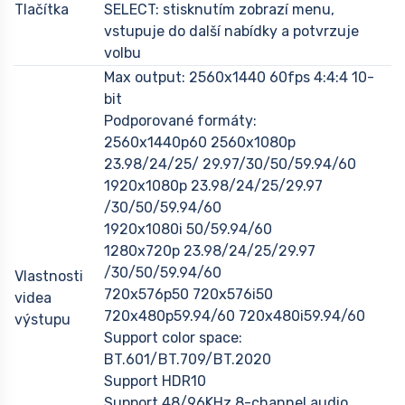
Tlačítka
SELECT: stisknutím zobrazí menu,
vstupuje do další nabídky a potvrzuje
volbu
Max output: 2560x1440 60fps 4:4:4 10-
bit
Podporované formáty:
2560x1440p60 2560x1080p
23.98/24/25/ 29.97/30/50/59.94/60
1920x1080p 23.98/24/25/29.97
/30/50/59.94/60
1920x1080i 50/59.94/60
1280x720p 23.98/24/25/29.97
/30/50/59.94/60
Vlastnosti
720x576p50 720x576i50
videa
720x480p59.94/60 720x480i59.94/60
výstupu
Support color space:
BT.601/BT.709/BT.2020
Support HDR10
Support 48/96KHz 8-channel audio