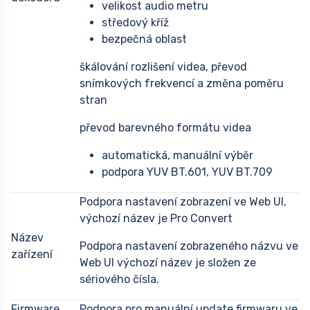
velikost audio metru
středový kříž
bezpečná oblast
škálování rozlišení videa, převod
snímkových frekvencí a změna poměru
stran
převod barevného formátu videa
automatická, manuální výběr
podpora YUV BT.601, YUV BT.709
Podpora nastavení zobrazení ve Web UI,
výchozí název je Pro Convert
Název
Podpora nastavení zobrazeného názvu ve
zařízení
Web UI výchozí název je složen ze
sériového čísla.
Firmware
Podpora pro manuální update firmwaru ve