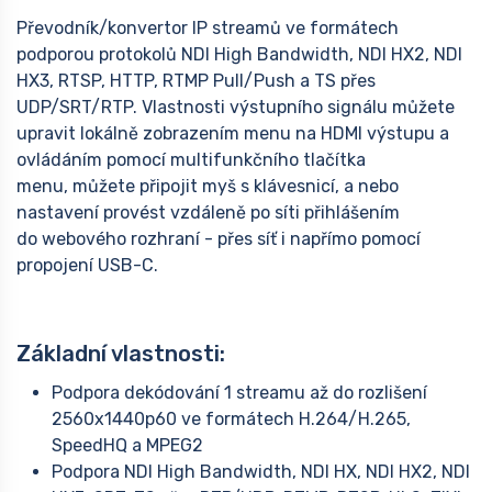
Převodník/konvertor IP streamů ve formátech
podporou protokolů NDI High Bandwidth, NDI HX2, NDI
HX3, RTSP, HTTP, RTMP Pull/Push a TS přes
UDP/SRT/RTP. Vlastnosti výstupního signálu můžete
upravit lokálně zobrazením menu na HDMI výstupu a
ovládáním pomocí multifunkčního tlačítka
menu, můžete připojit myš s klávesnicí, a nebo
nastavení provést vzdáleně po síti přihlášením
do webového rozhraní - přes síť i napřímo pomocí
propojení USB-C.
Základní vlastnosti:
Podpora dekódování 1 streamu až do rozlišení
2560x1440p60 ve formátech H.264/H.265,
SpeedHQ a MPEG2
Podpora NDI High Bandwidth, NDI HX, NDI HX2, NDI