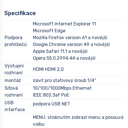
Specifikace
Microsoft Internet Explorer 11
Microsoft Edge
Podpora
Mozilla Firefox version 61 a novější
prohlížečů
Google Chrome version 49 a novější
Apple Safari 11.1 a novější
Opera 55.0.2994.44 a novější
Výstupní
HDMI HDMI 2,0
rozhraní
montáž
závit pro stativový šroub 1/4"
Síťové
10/100/1000Mbps Ethernet
rozhraní
IEEE 802.3af PoE
USB
podpora USB NET
interface
MENU: stisknutím zobrazí menu a posouvá
volbu