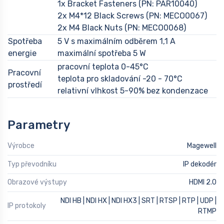
1x Bracket Fasteners (PN: PAR10040)
2x M4*12 Black Screws (PN: MECO0067)
2x M4 Black Nuts (PN: MECO0068)
Spotřeba
5 V s maximálním odběrem 1,1 A
energie
maximální spotřeba 5 W
pracovní teplota 0-45°C
Pracovní
teplota pro skladování -20 - 70°C
prostředí
relativní vlhkost 5-90% bez kondenzace
Parametry
Výrobce
Magewell
Typ převodníku
IP dekodér
Obrazové výstupy
HDMI 2.0
NDI HB | NDI HX | NDI HX3 | SRT | RTSP | RTP | UDP |
IP protokoly
RTMP