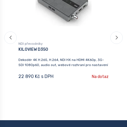
NDI převodníky
M
KILOVIEW D350
S
oE
Dekodér 4K H.265, H.264, NDI HX na HDMI 4K60p, 3G-
2
SDI 1080p60, audio out, webové rozhraní pro nastavení
4
em
22 890 Kč s DPH
Na dotaz