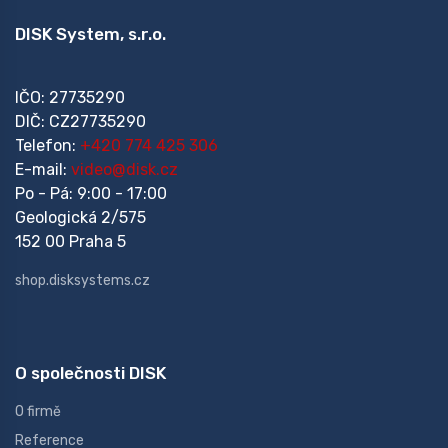
DISK System, s.r.o.
IČO: 27735290
DIČ: CZ27735290
Telefon:
+420 774 425 306
E-mail:
video@disk.cz
Po - Pá: 9:00 - 17:00
Geologická 2/575
152 00 Praha 5
shop.disksystems.cz
O společnosti DISK
O firmě
Reference