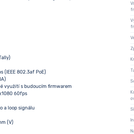
V
f
V
f
V
Z
ally)
K
T
s (IEEE 802.3af PoE)
1A)
S
žné využití s budoucím firmwarem
K
8x1080 60fps
o
ho a loop signálu
S
I
mm (V)
N