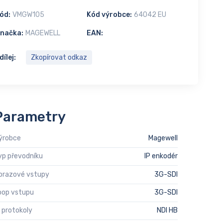
ód:
VMGW105
Kód výrobce:
64042 EU
načka:
MAGEWELL
EAN:
dílej:
Zkopírovat odkaz
Parametry
ýrobce
Magewell
yp převodníku
IP enkodér
brazové vstupy
3G-SDI
oop vstupu
3G-SDI
P protokoly
NDI HB