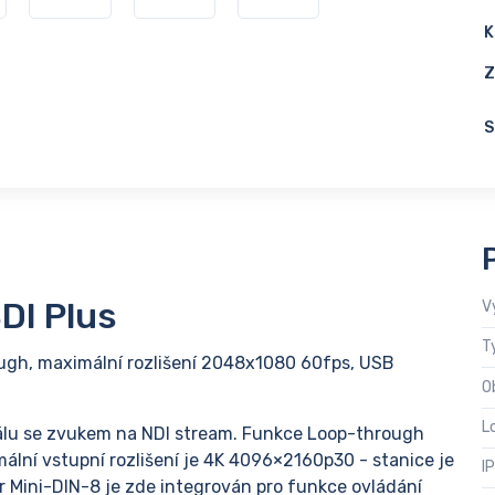
K
Z
S
DI Plus
V
T
gh, maximální rozlišení 2048x1080 60fps, USB
O
L
álu se zvukem na NDI stream. Funkce Loop-through
lní vstupní rozlišení je 4K 4096×2160p30 - stanice je
I
or Mini-DIN-8 je zde integrován pro funkce ovládání