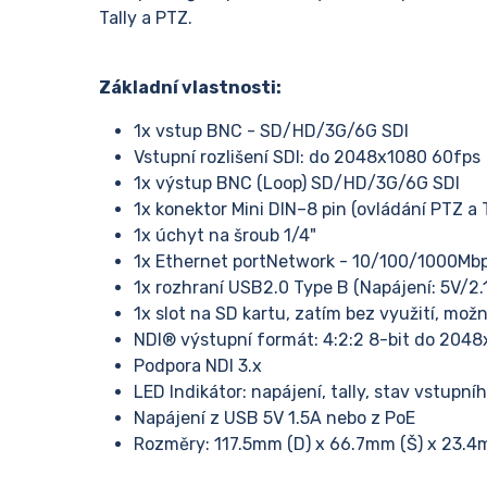
Tally a PTZ.
Základní vlastnosti:
1x vstup BNC - SD/HD/3G/6G SDI
Vstupní rozlišení SDI: do 2048x1080 60fps
1x výstup BNC (Loop) SD/HD/3G/6G SDI
1x konektor Mini DIN–8 pin (ovládání PTZ a T
1x úchyt na šroub 1/4"
1x Ethernet portNetwork - 10/100/1000Mbp
1x rozhraní USB2.0 Type B (Napájení: 5V/2.
1x slot na SD kartu, zatím bez využití, mo
NDI® výstupní formát: 4:2:2 8-bit do 204
Podpora NDI 3.x
LED Indikátor: napájení, tally, stav vstupní
Napájení z USB 5V 1.5A nebo z PoE
Rozměry: 117.5mm (D) x 66.7mm (Š) x 23.4