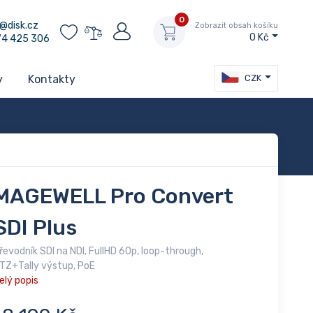
0
@disk.cz
Zobrazit obsah košíku
0 Kč
74 425 306
CZK
y
Kontakty
MAGEWELL Pro Convert
SDI Plus
řevodník SDI na NDI, FullHD 60p, loop-through,
TZ+Tally výstup, PoE
elý popis