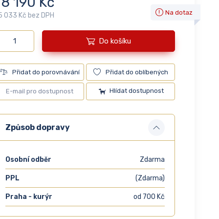
18 190 Kč
Na dotaz
5 033 Kč bez DPH
Do košíku
Přidat do porovnávání
Přidat do oblíbených
Hlídat dostupnost
Způsob dopravy
Osobní odběr
Zdarma
PPL
(Zdarma)
Praha - kurýr
od 700 Kč