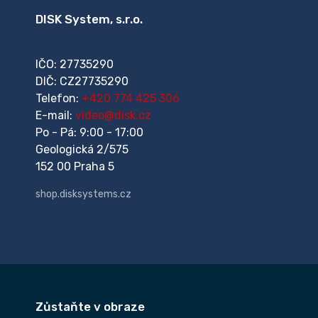
DISK System, s.r.o.
IČO: 27735290
DIČ: CZ27735290
Telefon:
+420 774 425 306
E-mail:
video@disk.cz
Po - Pá: 9:00 - 17:00
Geologická 2/575
152 00 Praha 5
shop.disksystems.cz
Zůstaňte v obraze