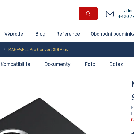
video
+420 7
Výprodej
Blog
Reference
Obchodní podmínk
MAGEWELL Pro Convert SDI Plus
Kompatibilita
Dokumenty
Foto
Dotaz
P
P
C