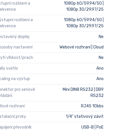
stupní rozlišení a
1080p 60/59.94/50 |
rekvence
1080p 30/29.97/25
ýstupní rozlišení a
1080p 60/59.94/50 |
rekvence
1080p 30/29.97/25
estavěný displej
Ne
působy nastavení
Webové rozhraní | Cloud
rytí vlhkost/prach
Ne
ally světlo
Ano
caling na výstup
Ano
onektor pro seriové
Mini DIN8 RS232 | DB9
vládání
RS232
íťové rozhraní
RJ45 1Gbbs
nstalační prvky
1/4" stativový závit
apájení převodník
USB-B | PoE