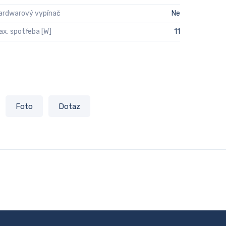
ardwarový vypínač
Ne
ax. spotřeba [W]
11
Foto
Dotaz