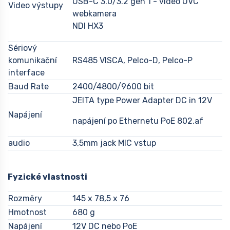
USB-C 3.0/3.2 gen 1 - video UVC
Video výstupy
webkamera
NDI HX3
Sériový
komunikační
RS485 VISCA, Pelco-D, Pelco-P
interface
Baud Rate
2400/4800/9600 bit
JEITA type Power Adapter DC in 12V
Napájení
napájení po Ethernetu PoE 802.af
audio
3,5mm jack MIC vstup
Fyzické vlastnosti
Rozměry
145 x 78,5 x 76
Hmotnost
680 g
Napájení
12V DC nebo PoE