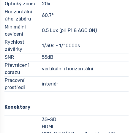
Optický zoom
20x
Horizontální
60.7°
úhel záběru
Minimální
0,5 Lux (při F1.8 AGC ON)
osvícení
Rychlost
1/30s - 1/10000s
závěrky
SNR
55dB
Převrácení
vertikální i horizontální
obrazu
Pracovní
interiér
prostředí
Konektory
3G-SDI
HDMI