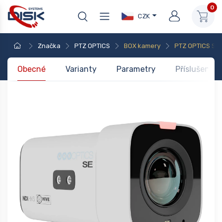
0
CZK
Značka
PTZ OPTICS
BOX kamery
PTZ OPTICS Stu
Obecné
Varianty
Parametry
Příslušenstv