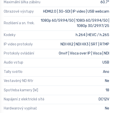
Maximální šířka záběru
60.7°
Obrazové výstupy
HDMI2.0 | 3G-SDI | IP video | USB webcam
1080p 60/59.94/50 | 1080i 60/59.94/50 |
Rozlišení a sn. frek.
1080p 30/29.97/25
Kodeky
h.264 | HEVC / h.265
IP video protokoly
NDI HX2 | NDI HX3 | SRT | RTMP
Protokoly ovládání
Onvif | Visca over IP | Visca | NDI
Audio vstup
USB
Tally světlo
Ano
Vestavěný ND filtr
Ne
Spotřeba kamery [W]
18
Napájení z elektrické sítě
DC12V
Hardwarový vypínač
Ne