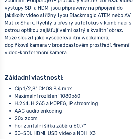
zoomem. Podporuje IP protokoly včetně NDI HX3. Video
výstupy SDI a HDMI jsou připraveny na připojení do
jakékoliv video střižny typu Blackmagic ATEM nebo AV
Matrix Shark. Rychlý a přesný autofokus v kombinaci s
ostrou optikou zajišťují velmi ostrý a kvalitní obraz.
Může sloužit jako vysoce kvalitní webkamera,
doplňková kamera v broadcastovém prostředí, firemní
video-konferenční kamera.
Základní vlastnosti:
Čip 1/2,8" CMOS 8,4 mpx
Maximální rozlišení 1080p60
H.264, H.265 a MJPEG, IP streaming
AAC audio enkoding
20x zoom
horizontální šířka záběru 60,7°
3G-SDI, HDMI, USB video a NDI HX3