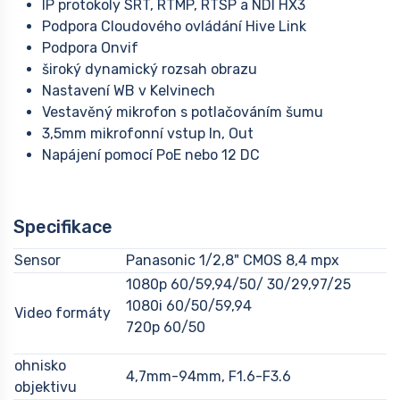
IP protokoly SRT, RTMP, RTSP a NDI HX3
Podpora Cloudového ovládání Hive Link
Podpora Onvif
široký dynamický rozsah obrazu
Nastavení WB v Kelvinech
Vestavěný mikrofon s potlačováním šumu
3,5mm mikrofonní vstup In, Out
Napájení pomocí PoE nebo 12 DC
Specifikace
Sensor
Panasonic 1/2,8" CMOS 8,4 mpx
1080p 60/59,94/50/ 30/29,97/25
1080i 60/50/59,94
Video formáty
720p 60/50
ohnisko
4,7mm-94mm, F1.6-F3.6
objektivu