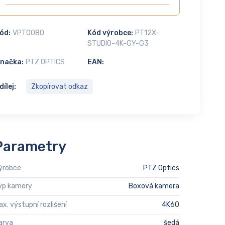
ód:
VPTO080
Kód výrobce:
PT12X-
STUDIO-4K-GY-G3
načka:
PTZ OPTICS
EAN:
dílej:
Zkopírovat odkaz
Parametry
ýrobce
PTZ Optics
yp kamery
Boxová kamera
ax. výstupní rozlišení
4K60
arva
šedá