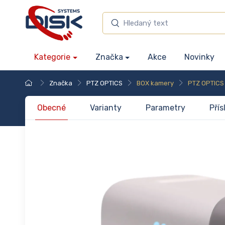
Kategorie
Značka
Akce
Novinky
Značka
PTZ OPTICS
BOX kamery
PTZ OPTICS 
Obecné
Varianty
Parametry
Přís