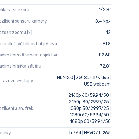
elikost senzoru
1/2,8"
ozlišení sensoru kamery
8,4 Mpx
ozsah zoomu [x]
12
inimální světelnost objektivu
F1.8
aximální světelnost objektivu
F2.68
aximální šířka záběru
72,8°
HDMI2.0 | 3G-SDI | IP video |
brazové výstupy
USB webcam
2160p 60/59.94/50 |
2160p 30/29.97/25 |
zlišení a sn. frek.
1080p 30/29.97/25 |
1080i 60/59.94/50 |
1080p 60/59.94/50
odeky
h.264 | HEVC / h.265