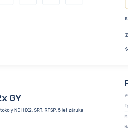
K
Z
S
2x GY
V
T
tokoly NDI HX2, SRT. RTSP, 5 let záruka
M
B