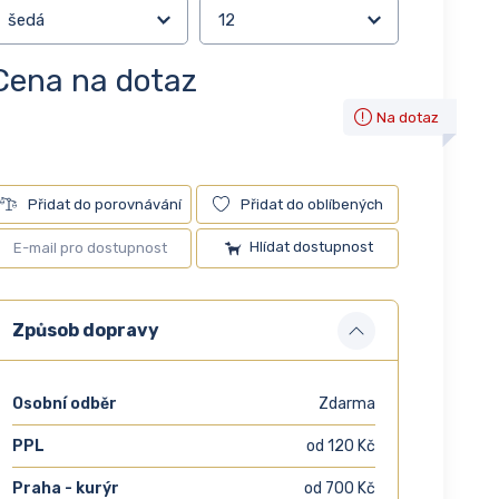
Cena na dotaz
Na dotaz
Přidat do porovnávání
Přidat do oblíbených
Hlídat dostupnost
Způsob dopravy
Osobní odběr
Zdarma
PPL
od 120 Kč
Praha - kurýr
od 700 Kč