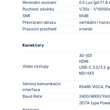
Minimální osvícení
0,5 Lux (při F1.8
Rychlost závěrky
1/30s - 1/10000
SNR
55dB
Převrácení obrazu
vertikální i horiz
Pracovní prostředí
interiér
Konektory
3G-SDI
HDMI
Video výstupy
USB-C 3.0/3.2 g
NDI HX3
Sériový komunikační
RS485 VISCA, Pe
interface
Baud Rate
2400/4800/9600
JEITA type Powe
Napájení