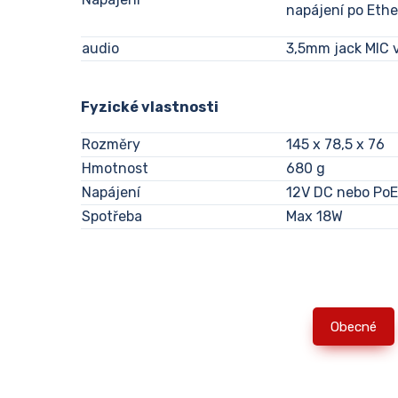
napájení po Eth
audio
3,5mm jack MIC 
Fyzické vlastnosti
Rozměry
145 x 78,5 x 76
Hmotnost
680 g
Napájení
12V DC nebo Po
Spotřeba
Max 18W
Obecné