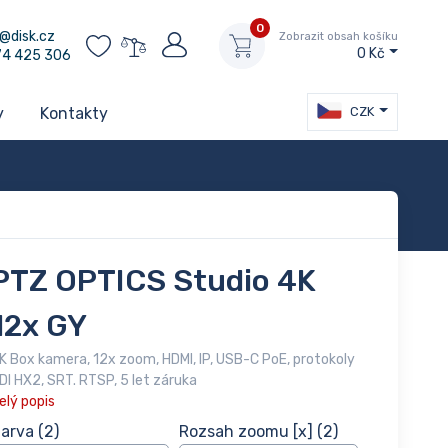
0
@disk.cz
Zobrazit obsah košíku
0 Kč
74 425 306
CZK
y
Kontakty
PTZ OPTICS Studio 4K
12x GY
K Box kamera, 12x zoom, HDMI, IP, USB-C PoE, protokoly
DI HX2, SRT. RTSP, 5 let záruka
elý popis
arva
(2)
Rozsah zoomu [x]
(2)