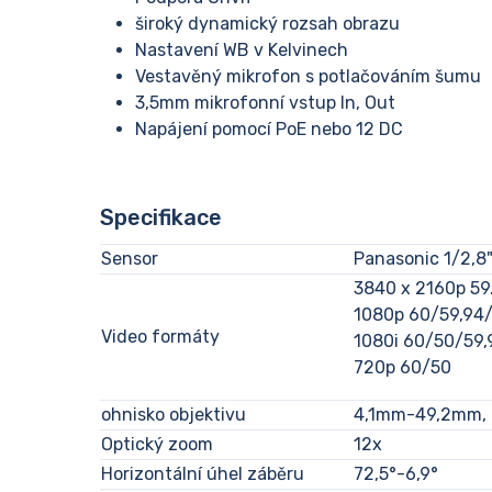
široký dynamický rozsah obrazu
Nastavení WB v Kelvinech
Vestavěný mikrofon s potlačováním šumu
3,5mm mikrofonní vstup In, Out
Napájení pomocí PoE nebo 12 DC
Specifikace
Sensor
Panasonic 1/2,8
3840 x 2160p 59
1080p 60/59,94/
Video formáty
1080i 60/50/59,
720p 60/50
ohnisko objektivu
4,1mm-49,2mm, 
Optický zoom
12x
Horizontální úhel záběru
72,5°-6,9°