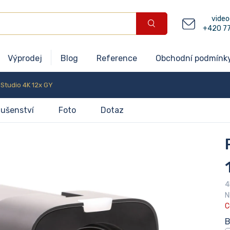
video
+420 7
Výprodej
Blog
Reference
Obchodní podmínk
Studio 4K 12x GY
lušenství
Foto
Dotaz
4
N
C
B