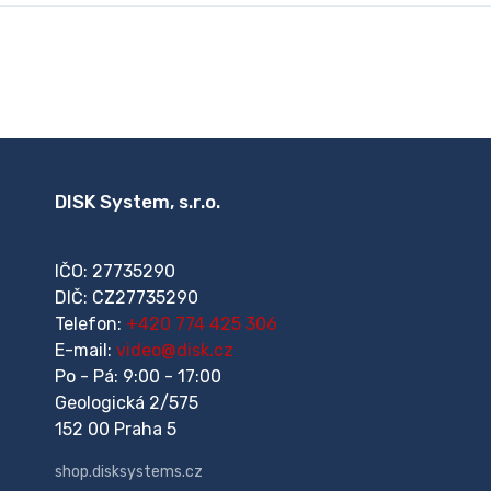
DISK System, s.r.o.
IČO: 27735290
DIČ: CZ27735290
Telefon:
+420 774 425 306
E-mail:
video@disk.cz
Po - Pá: 9:00 - 17:00
Geologická 2/575
152 00 Praha 5
shop.disksystems.cz