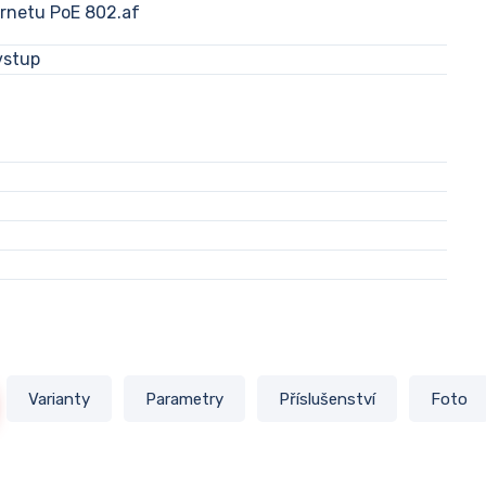
ernetu PoE 802.af
vstup
E
Varianty
Parametry
Příslušenství
Foto