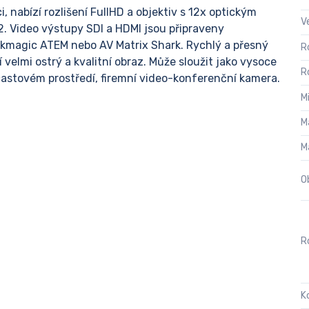
, nabízí rozlišení FullHD a objektiv s 12x optickým
V
. Video výstupy SDI a HDMI jsou připraveny
lackmagic ATEM nebo AV Matrix Shark. Rychlý a přesný
R
 velmi ostrý a kvalitní obraz. Může sloužit jako vysoce
R
astovém prostředí, firemní video-konferenční kamera.
M
M
M
O
Ro
K