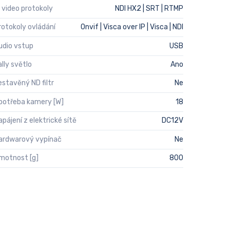
P video protokoly
NDI HX2 | SRT | RTMP
rotokoly ovládání
Onvif | Visca over IP | Visca | NDI
udio vstup
USB
ally světlo
Ano
estavěný ND filtr
Ne
potřeba kamery [W]
18
apájení z elektrické sítě
DC12V
ardwarový vypínač
Ne
motnost [g]
800