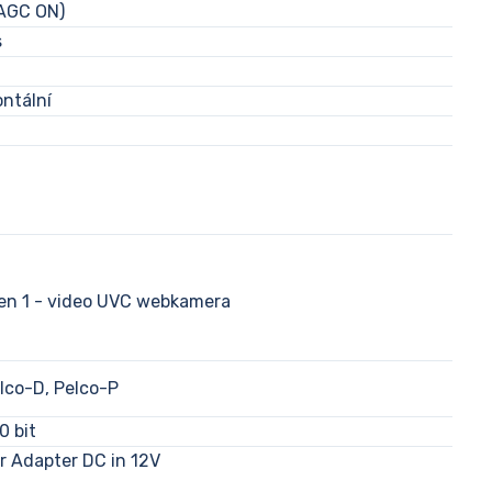
 AGC ON)
s
ontální
en 1 - video UVC webkamera
lco-D, Pelco-P
 bit
r Adapter DC in 12V