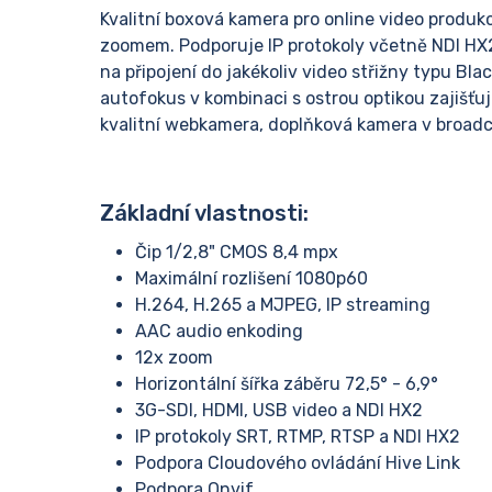
Kvalitní boxová kamera pro online video produkci
zoomem. Podporuje IP protokoly včetně NDI HX2
na připojení do jakékoliv video střižny typu B
autofokus v kombinaci s ostrou optikou zajišťují
kvalitní webkamera, doplňková kamera v broadc
Základní vlastnosti:
Čip 1/2,8" CMOS 8,4 mpx
Maximální rozlišení 1080p60
H.264, H.265 a MJPEG, IP streaming
AAC audio enkoding
12x zoom
Horizontální šířka záběru 72,5° - 6,9°
3G-SDI, HDMI, USB video a NDI HX2
IP protokoly SRT, RTMP, RTSP a NDI HX2
Podpora Cloudového ovládání Hive Link
Podpora Onvif