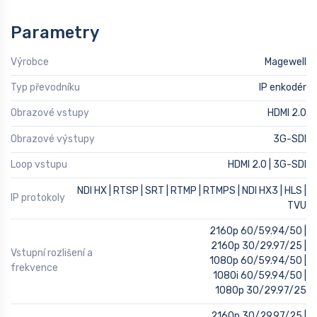
Parametry
Výrobce
Magewell
Typ převodníku
IP enkodér
Obrazové vstupy
HDMI 2.0
Obrazové výstupy
3G-SDI
Loop vstupu
HDMI 2.0 | 3G-SDI
NDI HX | RTSP | SRT | RTMP | RTMPS | NDI HX3 | HLS |
IP protokoly
TVU
2160p 60/59.94/50 |
2160p 30/29.97/25 |
Vstupní rozlišení a
1080p 60/59.94/50 |
frekvence
1080i 60/59.94/50 |
1080p 30/29.97/25
2160p 30/29.97/25 |