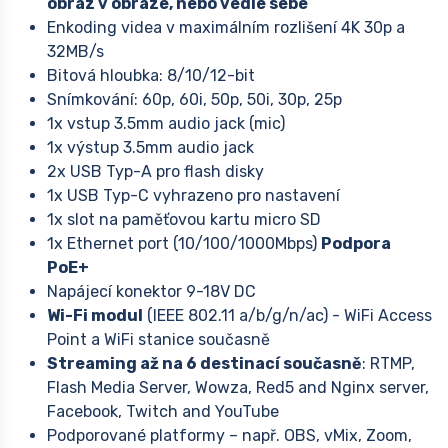
obraz v obraze, nebo vedle sebe
Enkoding videa v maximálním rozlišení 4K 30p a
32MB/s
Bitová hloubka: 8/10/12-bit
Snímkování: 60p, 60i, 50p, 50i, 30p, 25p
1x vstup 3.5mm audio jack (mic)
1x výstup 3.5mm audio jack
2x USB Typ-A pro flash disky
1x USB Typ-C vyhrazeno pro nastavení
1x slot na paměťovou kartu micro SD
1x Ethernet port (10/100/1000Mbps)
Podpora
PoE+
Napájecí konektor 9-18V DC
Wi-Fi modul
(IEEE 802.11 a/b/g/n/ac) - WiFi Access
Point a WiFi stanice současně
Streaming až na 6 destinací současně
: RTMP,
Flash Media Server, Wowza, Red5 and Nginx server,
Facebook, Twitch and YouTube
Podporované platformy – např. OBS, vMix, Zoom,