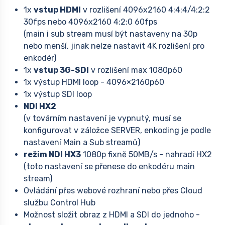
1x
vstup HDMI
v rozlišení 4096x2160 4:4:4/4:2:2
30fps nebo 4096x2160 4:2:0 60fps
(main i sub stream musí být nastaveny na 30p
nebo menší, jinak nelze nastavit 4K rozlišení pro
enkodér)
1x
vstup 3G-SDI
v rozlišení max 1080p60
1x výstup HDMI loop - 4096×2160p60
1x výstup SDI loop
NDI HX2
(v továrním nastavení je vypnutý, musí se
konfigurovat v záložce SERVER, enkoding je podle
nastavení Main a Sub streamů)
režim NDI HX3
1080p fixně 50MB/s - nahradí HX2
(toto nastavení se přenese do enkodéru main
stream)
Ovládání přes webové rozhraní nebo přes Cloud
službu Control Hub
Možnost složit obraz z HDMI a SDI do jednoho -