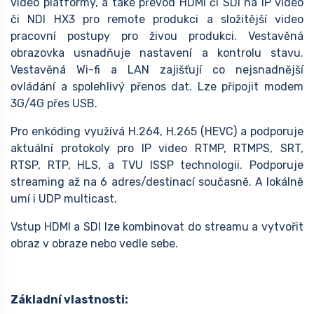
video platformy, a také převod HDMI či SDI na IP video
či NDI HX3 pro remote produkci a složitější video
pracovní postupy pro živou produkci. Vestavěná
obrazovka usnadňuje nastavení a kontrolu stavu.
Vestavěná Wi-fi a LAN zajišťují co nejsnadnější
ovládání a spolehlivý přenos dat. Lze připojit modem
3G/4G přes USB.
Pro enkóding využívá H.264, H.265 (HEVC) a podporuje
aktuální protokoly pro IP video RTMP, RTMPS, SRT,
RTSP, RTP, HLS, a TVU ISSP technologii. Podporuje
streaming až na 6 adres/destinací současně. A lokálně
umí i UDP multicast.
Vstup HDMI a SDI lze kombinovat do streamu a vytvořit
obraz v obraze nebo vedle sebe.
Základní vlastnosti: