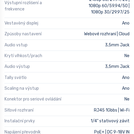
Výstupní rozlišení a
1080p 60/59.94/50 |
frekvence
1080p 30/29.97/25
Vestavěný displej
Ano
Způsoby nastavení
Webové rozhraní | Cloud
Audio vstup
3,5mm Jack
Krytí vlhkost/prach
Ne
Audio výstup
3,5mm Jack
Tally světlo
Ano
Scaling na výstup
Ano
Konektor pro seriové ovládání
Ne
Síťové rozhraní
RJ45 1Gbbs | Wi-Fi
Instalační prvky
1/4" stativový závit
Napájení převodník
PoE+ | DC 9-18V IN