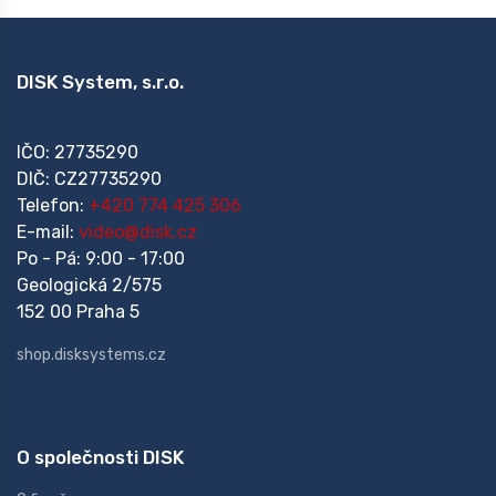
DISK System, s.r.o.
IČO: 27735290
DIČ: CZ27735290
Telefon:
+420 774 425 306
E-mail:
video@disk.cz
Po - Pá: 9:00 - 17:00
Geologická 2/575
152 00 Praha 5
shop.disksystems.cz
O společnosti DISK