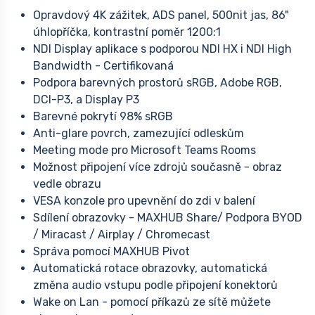
Opravdový 4K zážitek, ADS panel, 500nit jas, 86"
úhlopříčka, kontrastní poměr 1200:1
NDI Display aplikace s podporou NDI HX i NDI High
Bandwidth - Certifikovaná
Podpora barevných prostorů sRGB, Adobe RGB,
DCI-P3, a Display P3
Barevné pokrytí 98% sRGB
Anti-glare povrch, zamezující odleskům
Meeting mode pro Microsoft Teams Rooms
Možnost připojení více zdrojů současně - obraz
vedle obrazu
VESA konzole pro upevnění do zdi v balení
Sdílení obrazovky - MAXHUB Share/ Podpora BYOD
/ Miracast / Airplay / Chromecast
Správa pomocí MAXHUB Pivot
Automatická rotace obrazovky, automatická
změna audio vstupu podle připojení konektorů
Wake on Lan - pomocí příkazů ze sítě můžete