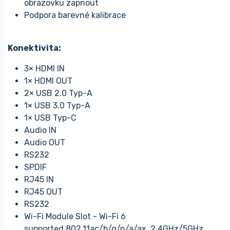
obrazovku zapnout
Podpora barevné kalibrace
Konektivita:
3× HDMI IN
1× HDMI OUT
2× USB 2.0 Typ-A
1× USB 3.0 Typ-A
1× USB Typ-C
Audio IN
Audio OUT
RS232
SPDIF
RJ45 IN
RJ45 OUT
RS232
Wi-Fi Module Slot - Wi-Fi 6
supported 802.11ac/b/g/n/a/ax, 2.4GHz/5GHz