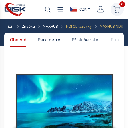
0
CZK
Značka
MAXHUB
NDI Obrazovky
MAXHUB ND86
Obecné
Parametry
Příslušenství
Foto