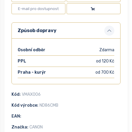
Způsob dopravy
Osobní odběr
Zdarma
PPL
od 120 Kč
Praha - kurýr
od 700 Kč
Kód:
VMAX006
Kód výrobce:
ND86CMB
EAN:
Značka:
CANON