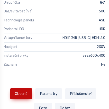
Úhlopříčka
86"
Jas/svítivost [nit]
500
Technologie panelu
ASD
Podpora HDR
HDR
Vstupní konektory
NDI RJ45 | USB-C | HDMI 2.0
Napájení
230V
Instalační prvky
vesa600x400
Záznam
Ne
Obecné
Parametry
Příslušenství
Foto
Dotaz