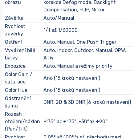
obrazu
korekce Defog mode, Backlight
Compensation, FLIP, Mirror
Závěrka
Auto/Manual
Rychlost
1/1 až 1/30000
závěrky
Ostření
Auto, Manual, One Push Trigger
Vyvážení bílé
Auto, Indoor, Outdoor, Manual, OPW,
barvy
ATW
Expozice
Auto, Manual a režimy priority
Color Gain /
Ano (15 kroků nastavení)
saturace
Color Hue
Ano (15 kroků nastavení)
Odstranění
DNR: 2D & 3D DNR (6 kroků nastavení)
šumu
Rozsah
otočení/náklon
-175° až +175°, -30°až +90°
(Pan/Tilt)
Rychlost
0,05° až 100°/s při přechodu mezi