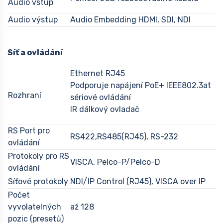
Audio vstup
Audio výstup
Audio Embedding HDMI, SDI, NDI
Síť a ovládání
Ethernet RJ45
Podporuje napájení PoE+ IEEE802.3at
Rozhraní
sériové ovládání
IR dálkový ovladač
RS Port pro
RS422,RS485(RJ45), RS-232
ovládání
Protokoly pro RS
VISCA, Pelco-P/Pelco-D
ovládání
Síťové protokoly
NDI/IP Control (RJ45), VISCA over IP
Počet
vyvolatelných
až 128
pozic (presetů)