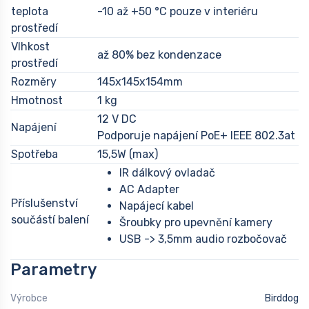
teplota
-10 až +50 °C pouze v interiéru
prostředí
Vlhkost
až 80% bez kondenzace
prostředí
Rozměry
145x145x154mm
Hmotnost
1 kg
12 V DC
Napájení
Podporuje napájení PoE+ IEEE 802.3at
Spotřeba
15,5W (max)
IR dálkový ovladač
AC Adapter
Příslušenství
Napájecí kabel
součástí balení
Šroubky pro upevnění kamery
USB -> 3,5mm audio rozbočovač
Parametry
Výrobce
Birddog