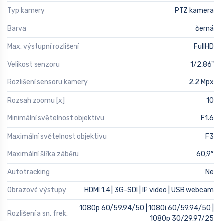
Typ kamery
PTZ kamera
Barva
černá
Max. výstupní rozlišení
FullHD
Velikost senzoru
1/2,86"
Rozlišení sensoru kamery
2.2 Mpx
Rozsah zoomu [x]
10
Minimální světelnost objektivu
F1.6
Maximální světelnost objektivu
F3
Maximální šířka záběru
60,9°
Autotracking
Ne
Obrazové výstupy
HDMI 1.4 | 3G-SDI | IP video | USB webcam
1080p 60/59.94/50 | 1080i 60/59.94/50 |
Rozlišení a sn. frek.
1080p 30/29.97/25