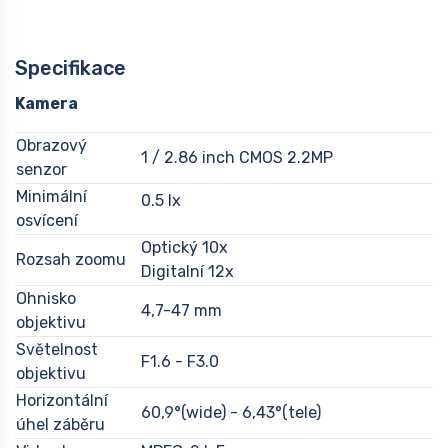
Specifikace
Kamera
Obrazový
1 / 2.86 inch CMOS 2.2MP
senzor
Minimální
0.5 lx
osvícení
Optický 10x
Rozsah zoomu
Digitalní 12x
Ohnisko
4,7-47 mm
objektivu
Světelnost
F1.6 - F3.0
objektivu
Horizontální
60,9°(wide) - 6,43°(tele)
úhel záběru