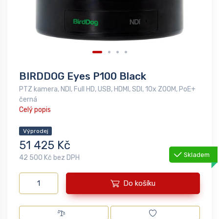
BIRDDOG Eyes P100 Black
PTZ kamera, NDI, Full HD, USB, HDMI, SDI, 10x ZOOM, PoE+
černá
Celý popis
Výprodej
51 425 Kč
Skladem
42 500 Kč bez DPH
Do košíku