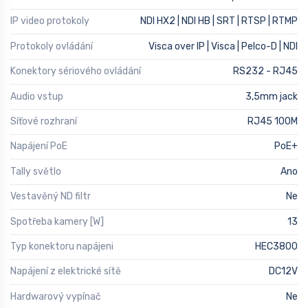
IP video protokoly
NDI HX2 | NDI HB | SRT | RTSP | RTMP
Protokoly ovládání
Visca over IP | Visca | Pelco-D | NDI
Konektory sériového ovládání
RS232 - RJ45
Audio vstup
3,5mm jack
Síťové rozhraní
RJ45 100M
Napájení PoE
PoE+
Tally světlo
Ano
Vestavěný ND filtr
Ne
Spotřeba kamery [W]
13
Typ konektoru napájeni
HEC3800
Napájení z elektrické sítě
DC12V
Hardwarový vypínač
Ne