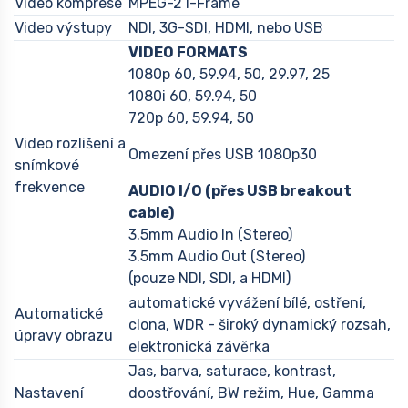
Video komprese
MPEG-2 I-Frame
Video výstupy
NDI, 3G-SDI, HDMI, nebo USB
VIDEO FORMATS
1080p 60, 59.94, 50, 29.97, 25
1080i 60, 59.94, 50
720p 60, 59.94, 50
Video rozlišení a
Omezení přes USB 1080p30
snímkové
frekvence
AUDIO I/O (přes USB breakout
cable)
3.5mm Audio In (Stereo)
3.5mm Audio Out (Stereo)
(pouze NDI, SDI, a HDMI)
automatické vyvážení bílé, ostření,
Automatické
clona, WDR - široký dynamický rozsah,
úpravy obrazu
elektronická závěrka
Jas, barva, saturace, kontrast,
Nastavení
doostřování, BW režim, Hue, Gamma