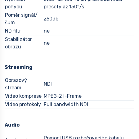
pohybu
presety až 150°/s
Poměr signál/
≥50db
šum
ND filtr
ne
Stabilizátor
ne
obrazu
Streaming
Obrazový
NDI
stream
Video komprese
MPEG-2 I-Frame
Video protokoly
Full bandwidth NDI
Audio
Pomocí USB rozbočovacího kabelu