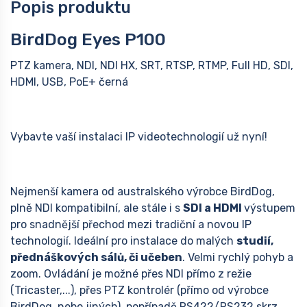
Popis produktu
BirdDog Eyes P100
PTZ kamera, NDI, NDI HX, SRT, RTSP, RTMP, Full HD, SDI,
HDMI, USB, PoE+ černá
Vybavte vaší instalaci IP videotechnologií už nyní!
Nejmenší kamera od australského výrobce BirdDog,
plně NDI kompatibilní, ale stále i s
SDI a HDMI
výstupem
pro snadnější přechod mezi tradiční a novou IP
technologií. Ideální pro instalace do malých
studií,
přednáškových sálů, či učeben
. Velmi rychlý pohyb a
zoom. Ovládání je možné přes NDI přímo z režie
(Tricaster,...), přes PTZ kontrolér (přímo od výrobce
BirdDog, nebo jiných), popřípadě RS422/RS232 skrz