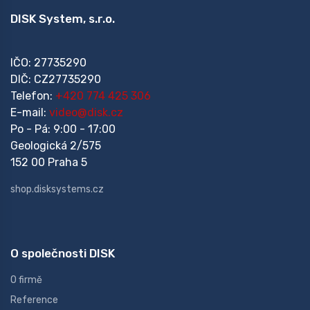
DISK System, s.r.o.
IČO: 27735290
DIČ: CZ27735290
Telefon:
+420 774 425 306
E-mail:
video@disk.cz
Po - Pá: 9:00 - 17:00
Geologická 2/575
152 00 Praha 5
shop.disksystems.cz
O společnosti DISK
O firmě
Reference