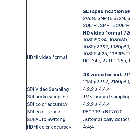
SDI specification 
296M, SMPTE 372M, 
2081-1, SMPTE 2081-
HD video format
72
1080i59.94, 1080i60,
1080p29.97, 1080p30
1080PsF25, 1080PsF29
HDMI video format
DCI 24p, 2K DCI 25p,
4K video format
216
2160p29.97, 2160p30
SDI Video Sampling
4:2:2 a 4:4:4
SDI audio sampling
TV standard sampling 
SDI color accuracy
4:2:2 a 4:4:4
SDI color space
REC709 a BT2020
SDI Auto Switchg
Automatically detect
HDMI color accuracy
4:4:4