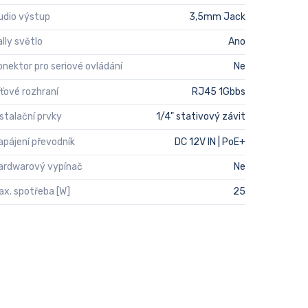
udio výstup
3,5mm Jack
ally světlo
Ano
onektor pro seriové ovládání
Ne
íťové rozhraní
RJ45 1Gbbs
nstalační prvky
1/4" stativový závit
apájení převodník
DC 12V IN | PoE+
ardwarový vypínač
Ne
ax. spotřeba [W]
25