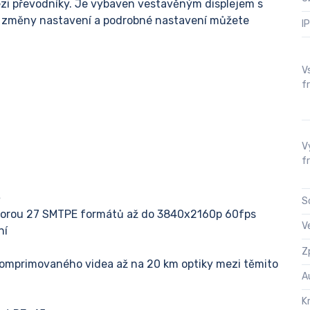
zi převodníky. Je vybaven vestavěným displejem s
é změny nastavení a podrobné nastavení můžete
I
V
f
V
f
ě
S
orou 27 SMTPE formátů až do 3840x2160p 60fps
V
ní
Z
omprimovaného videa až na 20 km optiky mezi těmito
A
K