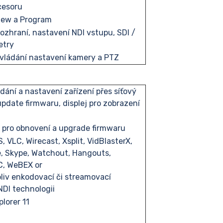
cesoru
iew a Program
rozhraní, nastavení NDI vstupu, SDI /
etry
ovládání nastavení kamery a PTZ
dání a nastavení zařízení přes síťový
update firmwaru, displej pro zobrazení
 pro obnovení a upgrade firmwaru
, VLC, Wirecast, Xsplit, VidBlasterX,
, Skype, Watchout, Hangouts,
, WeBEX or
iv enkodovací či streamovací
NDI technologii
plorer 11