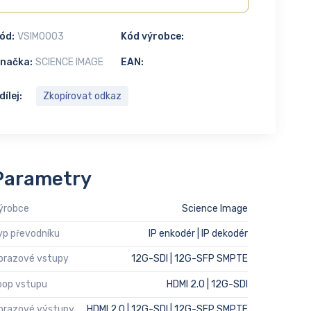
ód:
VSIM0003
Kód výrobce:
načka:
SCIENCE IMAGE
EAN:
dílej:
Zkopírovat odkaz
Parametry
ýrobce
Science Image
yp převodníku
IP enkodér | IP dekodér
brazové vstupy
12G-SDI | 12G-SFP SMPTE
oop vstupu
HDMI 2.0 | 12G-SDI
brazové výstupy
HDMI 2.0 | 12G-SDI | 12G-SFP SMPTE