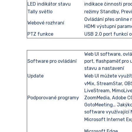
LED indikátor stavu
indikace činnosti pro
Tally světlo
režimy Standby, Prev
Ovládání přes online 
Webové rozhraní
HDMI výstupní param
PTZ funkce
USB 2.0 port funkcí 
Web UI software, ovlá
Software pro ovládání
port, flashpaměť pro 
stavu a nastavení
Update
Web UI můžete využít
vMix, StreamStar, OBS
LiveStream, MimoLive
Podporované programy
ZoomMedia, Adobe CC
GotoMeeting… Jakýkol
software využívající 
Microsoft Internet Ex
Microsoft Edge