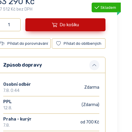
33 290 Kč
Skladem
7 512 Kč bez DPH
Do košíku
Přidat do porovnávání
Přidat do oblíbených
Způsob dopravy
Osobní odběr
Zdarma
7.8. 0:44
PPL
(Zdarma)
12.8.
Praha - kurýr
od 700 Kč
7.8.