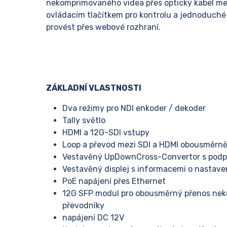
nekomprimovaného videa přes optický kabel me
ovládacím tlačítkem pro kontrolu a jednoduch
provést přes webové rozhraní.
ZÁKLADNÍ VLASTNOSTI
Dva režimy pro NDI enkoder / dekoder
Tally světlo
HDMI a 12G-SDI vstupy
Loop a převod mezi SDI a HDMI obousměrn
Vestavěný UpDownCross-Convertor s podp
Vestavěný displej s informacemi o nastave
PoE napájení přes Ethernet
12G SFP modul pro obousměrný přenos nek
převodníky
napájení DC 12V