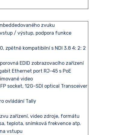
 embeddedovaného zvuku
vstup / výstup, podpora funkce
, zpětně kompatibilní s NDI 3.8 4: 2: 2
porovná EDID zobrazovacího zařízení
abit Ethernet port RJ-45 s PoE
imované video
SFP socket, 12G-SDI optical Transceiver
o ovládání Tally
zvu zařízení, video zdroje, formátu
esa, teplota, snímková frekvence atp.
V na vstupu