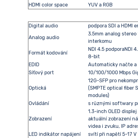
HDMI color space
YUV a RGB
Digital audio
podpora SDI a HDMI
3.5mm analog stereo 
Analog audio
interkomu
NDI 4.5 podporaNDI 4.0
Formát kodování
8-bit
EDID
Automaticky načte a 
Síťový port
10/100/1000 Mbps Gig
12G-SFP pro nekompr
Optická
(SMPTE optical fiber 
modules)
Ovládání
s různými softwary pr
1.3-inch OLED displej
Zobrazení
aktuální zobrazení ná
videa i zvuku, IP adr
LED indikátor napájení
svítí při napětí 5-17 