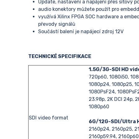
Update, nastavení a napájení přes síťový p
audio konektory můžete použít pro embed
využívá Xilinx FPGA SOC hardware a embedo
převody signálů
Součástí balení je napájecí zdroj 12V
TECHNICKÉ SPECIFIKACE
1.5G/3G-SDI HD vid
720p60, 1080i50, 108
1080p24, 1080p25, 1
1080PsF24, 1080PsF2
23.98p, 2K DCI 24p, 
1080p60
SDI video format
6G/12G-SDI/Ultra 
2160p24, 2160p25, 2
2160p59.94, 2160p60