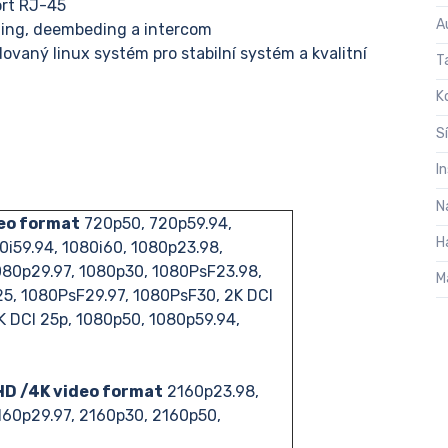
ort RJ-45
A
ding, deembeding a intercom
vaný linux systém pro stabilní systém a kvalitní
T
K
S
I
N
eo format
720p50, 720p59.94,
H
0i59.94, 1080i60, 1080p23.98,
080p29.97, 1080p30, 1080PsF23.98,
M
5, 1080PsF29.97, 1080PsF30, 2K DCI
2K DCI 25p, 1080p50, 1080p59.94,
HD /4K video format
2160p23.98,
160p29.97, 2160p30, 2160p50,