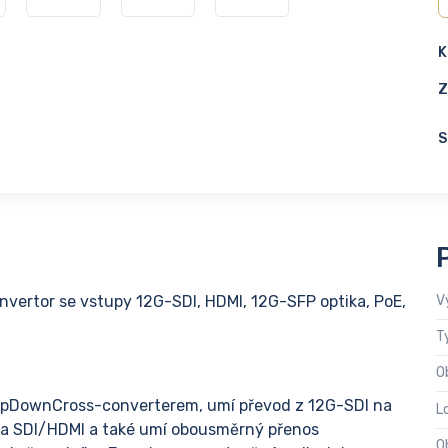
K
Z
S
vertor se vstupy 12G-SDI, HDMI, 12G-SFP optika, PoE,
V
T
O
 UpDownCross-converterem, umí převod z 12G-SDI na
L
 na SDI/HDMI a také umí obousměrný přenos
O