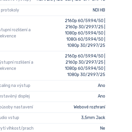
P protokoly
NDI HB
2160p 60/59.94/50 |
2160p 30/29.97/25 |
stupní rozlišení a
1080p 60/59.94/50 |
rekvence
1080i 60/59.94/50 |
1080p 30/29.97/25
2160p 60/59.94/50 |
ýstupní rozlišení a
2160p 30/29.97/25 |
rekvence
1080p 60/59.94/50 |
1080p 30/29.97/25
caling na výstup
Ano
estavěný displej
Ano
působy nastavení
Webové rozhraní
udio vstup
3,5mm Jack
rytí vlhkost/prach
Ne