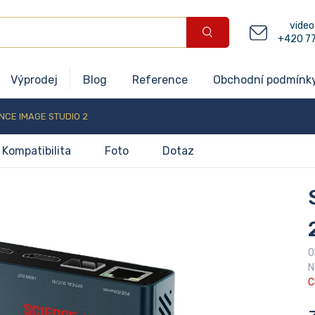
video
+420 7
Výprodej
Blog
Reference
Obchodní podmínk
NCE IMAGE STUDIO 2
Kompatibilita
Foto
Dotaz
O
N
C