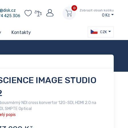
0
@disk.cz
Zobrazit obsah košíku
0 Kč
74 425 306
CZK
y
Kontakty
SCIENCE IMAGE STUDIO
2
bousměrný NDI cross konvertor 12G-SDI, HDMI 2.0 na
DI, SMPTE Optical
elý popis