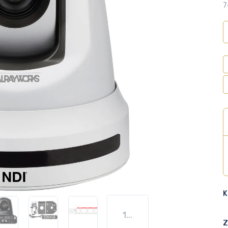
7
K
1...
Z