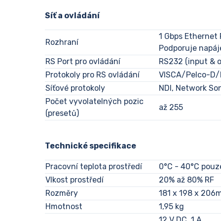
Síť a ovládání
1 Gbps Ethernet
Rozhraní
Podporuje napáj
RS Port pro ovládání
RS232 (input & 
Protokoly pro RS ovládání
VISCA/Pelco-D/
Síťové protokoly
NDI, Network Son
Počet vyvolatelných pozic
až 255
(presetů)
Technické specifikace
Pracovní teplota prostředí
0°C - 40°C pouze
Vlkost prostředí
20% až 80% RF
Rozměry
181 x 198 x 20
Hmotnost
1,95 kg
12 V DC, 1 A