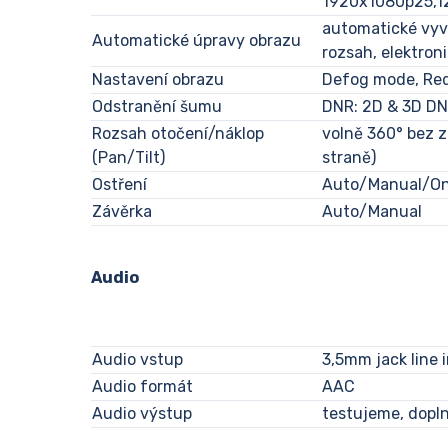
1920x1080p25,1
automatické vyvá
Automatické úpravy obrazu
rozsah, elektron
Nastavení obrazu
Defog mode, Red
Odstranění šumu
DNR: 2D & 3D D
Rozsah otočení/náklop
volně 360° bez z
(Pan/Tilt)
straně)
Ostření
Auto/Manual/On
Závěrka
Auto/Manual
Audio
Audio vstup
3,5mm jack line i
Audio formát
AAC
Audio výstup
testujeme, dopl