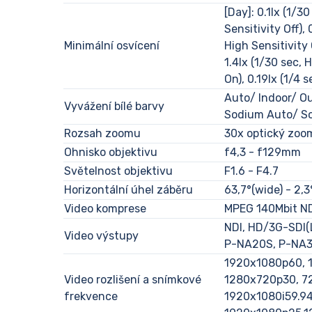
[Day]: 0.1lx (1/3
Sensitivity Off), 
Minimální osvícení
High Sensitivity 
1.4lx (1/30 sec, 
On), 0.19lx (1/4 s
Auto/ Indoor/ O
Vyvážení bílé barvy
Sodium Auto/ S
Rozsah zoomu
30x optický zoo
Ohnisko objektivu
f4,3 - f129mm
Světelnost objektivu
F1.6 - F4.7
Horizontální úhel záběru
63,7°(wide) - 2,3
Video komprese
MPEG 140Mbit N
NDI, HD/3G-SDI(
Video výstupy
P-NA20S, P-NA3
1920x1080p60, 
Video rozlišení a snímkové
1280x720p30, 72
frekvence
1920x1080i59.94