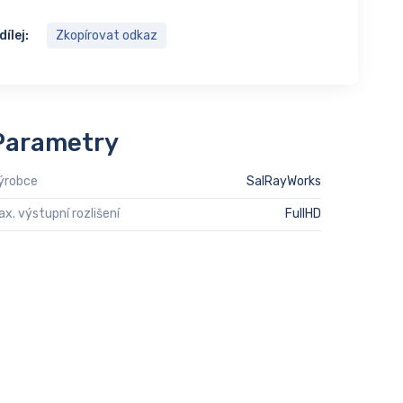
dílej:
Zkopírovat odkaz
Parametry
ýrobce
SalRayWorks
ax. výstupní rozlišení
FullHD