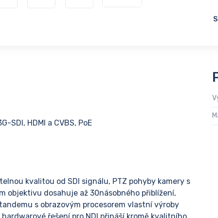
S
V
M
 3G-SDI, HDMI a CVBS, PoE
telnou kvalitou od SDI signálu, PTZ pohyby kamery s
m objektivu dosahuje až 30násobného přiblížení,
v tandemu s obrazovým procesorem vlastní výroby
í hardwarové řešení pro NDI přináší kromě kvalitního