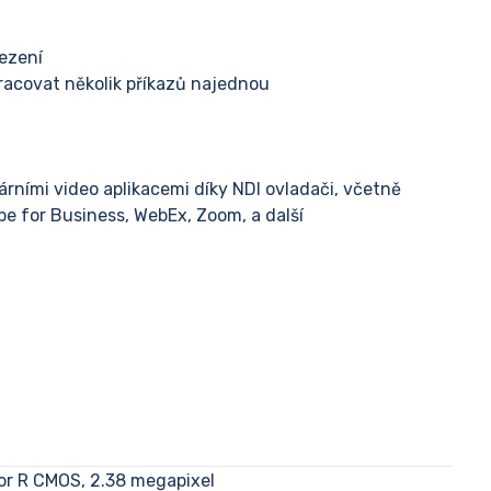
ezení
racovat několik příkazů najednou
árními video aplikacemi díky NDI ovladači, včetně
e for Business, WebEx, Zoom, a další
or R CMOS, 2.38 megapixel