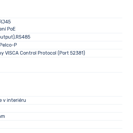
 RJ45
ení PoE
output),RS485
Pelco-P
y VISCA Control Protocol (Port 52381)
 v interiéru
6mm