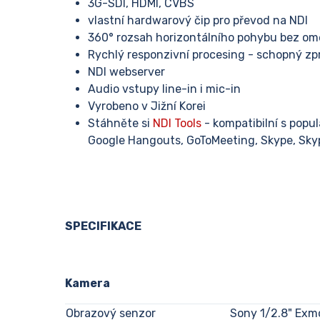
3G-SDI, HDMI, CVBS
vlastní hardwarový čip pro převod na NDI
360° rozsah horizontálního pohybu bez om
Rychlý responzivní procesing - schopný zp
NDI webserver
Audio vstupy line-in i mic-in
Vyrobeno v Jižní Korei
Stáhněte si
NDI Tools
- kompatibilní s popul
Google Hangouts, GoToMeeting, Skype, Skyp
SPECIFIKACE
Kamera
Obrazový senzor
Sony 1/2.8" Exm