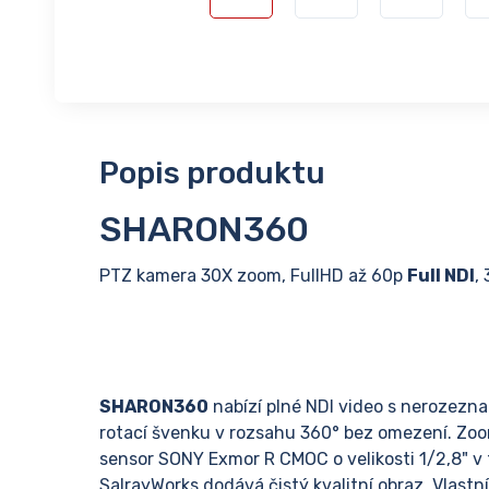
Popis produktu
SHARON360
PTZ kamera 30X zoom, FullHD až 60p
Full NDI
,
SHARON360
nabízí plné NDI video s nerozezna
rotací švenku v rozsahu 360° bez omezení. Zoo
sensor SONY Exmor R CMOC o velikosti 1/2,8" 
SalrayWorks dodává čistý kvalitní obraz. Vlastn