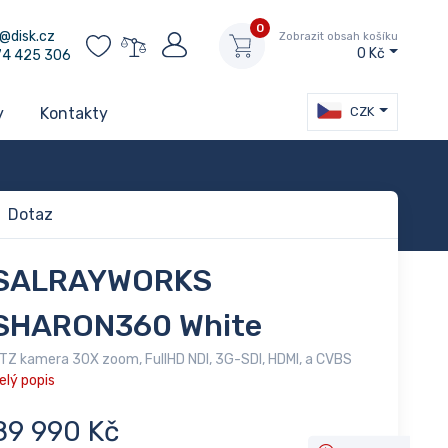
0
@disk.cz
Zobrazit obsah košíku
0 Kč
74 425 306
CZK
y
Kontakty
Dotaz
SALRAYWORKS
SHARON360 White
TZ kamera 30X zoom, FullHD NDI, 3G-SDI, HDMI, a CVBS
elý popis
89 990 Kč