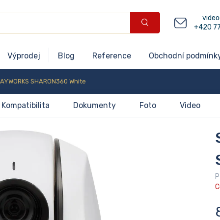
video
+420 7
Výprodej
Blog
Reference
Obchodní podmínk
AYWORKS SHARON360 White
Kompatibilita
Dokumenty
Foto
Video
P
C