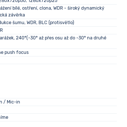
280x720p50, 1280x720p25
žení bílé, ostření, clona, WDR - široký dynamický
ická závěrka
ukce šumu, WDR, BLC (protisvětlo)
NR
arážek, 240°(-30° až přes osu až do -30° na druhé
e push focus
n / Mic-in
níme