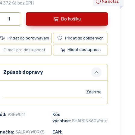
Na dotaz
4 372 Kč bez DPH
Do košíku
Přidat do porovnávání
Přidat do oblíbených
Hlídat dostupnost
Způsob dopravy
Zdarma
ód:
VSRW011
Kód
výrobce:
SHARON360White
načka:
SALRAYWORKS
EAN: