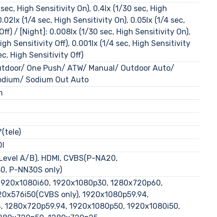
0 sec, High Sensitivity On), 0.4lx (1/30 sec, High
0.02lx (1/4 sec, High Sensitivity On), 0.05lx (1/4 sec,
Off) / [Night]: 0.008lx (1/30 sec, High Sensitivity On),
High Sensitivity Off), 0.001lx (1/4 sec, High Sensitivity
ec, High Sensitivity Off)
utdoor/ One Push/ ATW/ Manual/ Outdoor Auto/
odium/ Sodium Out Auto
m
°(tele)
DI
Level A/B), HDMI, CVBS(P-NA20,
0, P-NN30S only)
1920x1080i60, 1920x1080p30, 1280x720p60,
0x576i50(CVBS only), 1920x1080p59.94,
, 1280x720p59.94, 1920x1080p50, 1920x1080i50,