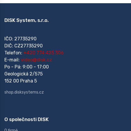
DISK System, s.r.o.
IČO: 27735290
DIČ: CZ27735290
Telefon:
+420 774 425 306
E-mail:
video@disk.cz
Po - Pá: 9:00 - 17:00
Geologická 2/575
152 00 Praha 5
shop.disksystems.cz
O společnosti DISK
O firmě