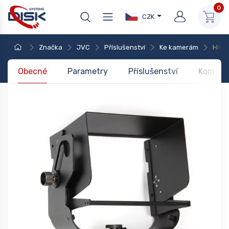
0
CZK
Značka
JVC
Příslušenství
Ke kamerám
Hled
Obecné
Parametry
Příslušenství
Kompati